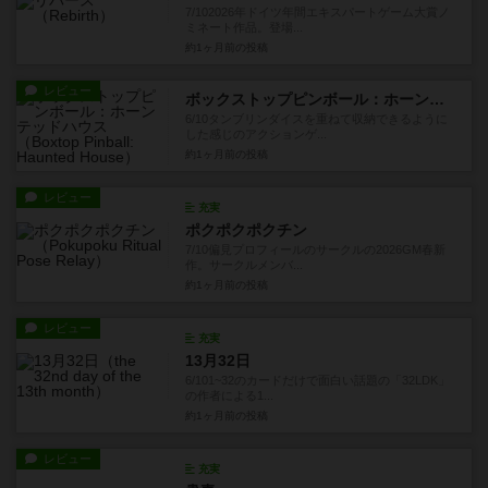
7/102026年ドイツ年間エキスパートゲーム大賞ノ
ミネート作品。登場...
約1ヶ月前
の投稿
レビュー
ボックストップピンボール：ホーンテッドハウス
6/10タンブリンダイスを重ねて収納できるように
した感じのアクションゲ...
約1ヶ月前
の投稿
レビュー
充実
ポクポクポクチン
7/10偏見プロフィールのサークルの2026GM春新
作。サークルメンバ...
約1ヶ月前
の投稿
レビュー
充実
13月32日
6/101~32のカードだけで面白い話題の「32LDK」
の作者による1...
約1ヶ月前
の投稿
レビュー
充実