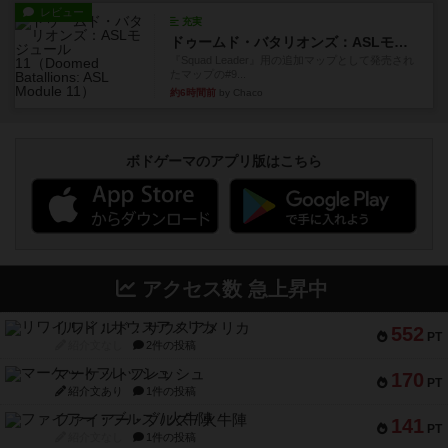
レビュー
充実
ドゥームド・バタリオンズ：ASLモジュール11
『Squad Leader』用の追加マップとして発売され
たマップの#9...
約6時間前
by Chaco
ボドゲーマのアプリ版はこちら
アクセス数 急上昇中
リワイルド：サウスアメリカ
552
PT
紹介文なし
2件の投稿
マーケットフレッシュ
170
PT
紹介文あり
1件の投稿
ファイアー・ブルズ / 火牛陣
141
PT
紹介文なし
1件の投稿