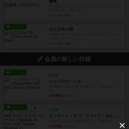
蠱毒
4/10缶のパッケージだけでゲームをつくるサーク
ルの処女作。大量のダイ...
約2ヶ月前
の投稿
レビュー
えだまめの国
7/10超人気レアギャンブルボードゲーム「ピーナ
ッツ」をオマージュして...
約2ヶ月前
の投稿
会員の新しい投稿
レビュー
充実
ヘッジロウ・ヘル
1987年にAvalon Hill社が出版した『Hedgerow
He...
約2時間前
by Chaco
レビュー
充実
ストリート・オブ・ファイア：ASLデラックスモジュール1
1985年にAvalon Hill社が出版した『Streets of ...
約2時間前
by Chaco