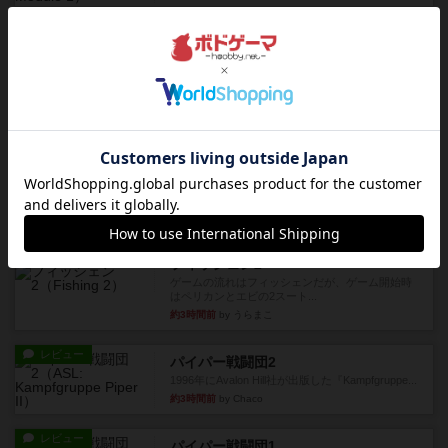
レビュー
ペガサス橋
1997年にAvalon Hill社が出版した『Pegasus Bri...
約2時間前
by Chaco
レビュー
画像付き
オラニエンブルガー運河
存在をうっすらと認識していたけど、セールやっ
てて、2人専用でワカプレと...
約3時間前
by みいやん
レビュー
画像付き
充実
フィッシェン2
ゲームの流れはフィッシェンだが、ゲーム開始時
はペリカンとエビの2スート...
約3時間前
by うらまこ
レビュー
パイパー戦闘団2
1996年にAvalon Hill社が出版した『Kampfgruppe...
約3時間前
by Chaco
レビュー
パイパー戦闘団1