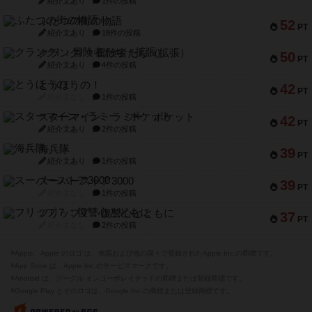
紹介文あり
1件の投稿
ふたつの街の物語
52
PT
紹介文あり
18件の投稿
クランク! ：冒険者たち（拡張）
50
PT
紹介文あり
4件の投稿
とうほうの！
42
PT
紹介文なし
1件の投稿
スターマイン・ラミー ポケット
42
PT
紹介文あり
2件の投稿
海兵隊
39
PT
紹介文あり
1件の投稿
スーパーストア3000
39
PT
紹介文なし
1件の投稿
フリップ７：復讐心とともに
37
PT
紹介文なし
2件の投稿
※Apple、Apple のロゴ は、米国および他の国々で登録されたApple Inc.の商標です。
※App Store は、Apple Inc.のサービスマークです。
※Android は、グーグル インコーポレイテッドの商標または登録商標です。
※Google Play とそのロゴは、Google Inc.の商標または登録商標です。