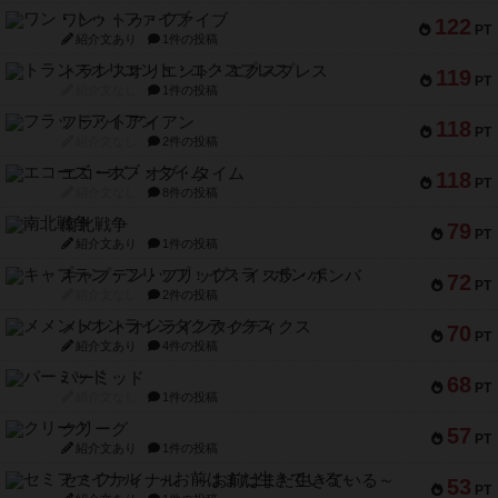
ワン・トゥ・ファイブ
122
PT
紹介文あり
1件の投稿
トランスオリエント・エクスプレス
119
PT
紹介文なし
1件の投稿
フラットアイアン
118
PT
紹介文なし
2件の投稿
エコーズ・オブ・タイム
118
PT
紹介文なし
8件の投稿
南北戦争
79
PT
紹介文あり
1件の投稿
キャプテン・フリップ：イスラ・ボンバ
72
PT
紹介文なし
2件の投稿
メメントオンラインタクティクス
70
PT
紹介文あり
4件の投稿
パーミッド
68
PT
紹介文なし
1件の投稿
クリーグ
57
PT
紹介文あり
1件の投稿
セミファイナル ～お前はまだ生きている～
53
PT