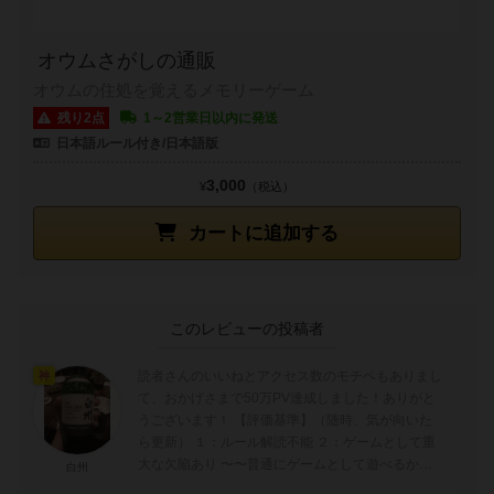
オウムさがしの通販
オウムの住処を覚えるメモリーゲーム
残り2点
1～2営業日以内に発送
日本語ルール付き/日本語版
3,000
¥
（税込）
カートに追加する
このレビューの投稿者
読者さんのいいねとアクセス数のモチベもありまし
神
て、おかげさまで50万PV達成しました！ありがと
うございます！ 【評価基準】（随時、気が向いた
ら更新） １：ルール解読不能 ２：ゲームとして重
大な欠陥あり 〜〜普通にゲームとして遊べるかど
白州
うかの境目〜〜 ...