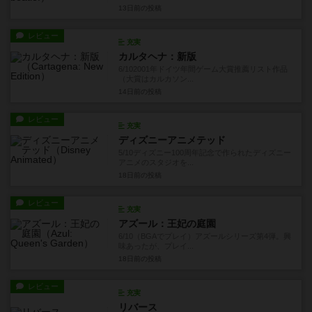
13日前
の投稿
レビュー
充実
カルタヘナ：新版
6/102001年ドイツ年間ゲーム大賞推薦リスト作品
（大賞はカルカソン...
14日前
の投稿
レビュー
充実
ディズニーアニメテッド
5/10ディズニー100周年記念で作られたディズニー
アニメのスタジオを...
18日前
の投稿
レビュー
充実
アズール：王妃の庭園
6/10（BGAでプレイ）アズールシリーズ第4弾。興
味あったが、プレイ...
18日前
の投稿
レビュー
充実
リバース