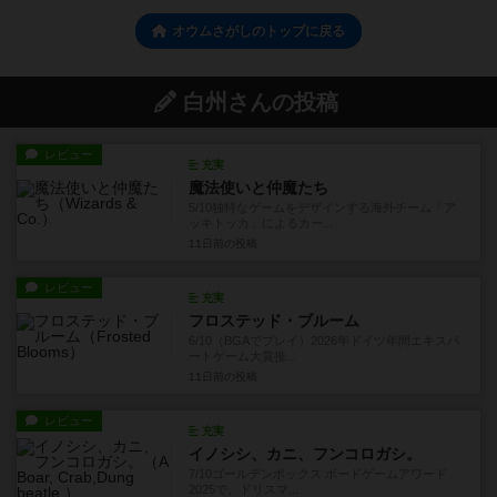
オウムさがしのトップに戻る
白州さんの投稿
レビュー
充実
魔法使いと仲魔たち
5/10独特なゲームをデザインする海外チーム「ア
ッキトッカ」によるカー...
11日前
の投稿
レビュー
充実
フロステッド・ブルーム
6/10（BGAでプレイ）2026年ドイツ年間エキスパ
ートゲーム大賞推...
11日前
の投稿
レビュー
充実
イノシシ、カニ、フンコロガシ。
7/10ゴールデンボックス ボードゲームアワード
2025で、ドリスマ...