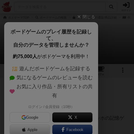
ログイン
閉じる
ボドゲーマTOP
ボードゲームの検索
オウムさがしの通販/商品詳細
作品
ボードゲームのプレイ履歴を記録し
て、
オウムさがし
自分のデータを管理しませんか？
白州さんのレビュー
約75,000人
がボドゲーマを利用中！
遊んだボードゲームを記録する
2
2
3
トップ
画像
動画
レビュー
カフェ
気になるゲームのレビューを読む
お気に入り作品・所有リストの共
58名
0名
0
約1年前
有
レーティングが非公開に設定されたユーザー
5/10
ログイン / 会員登録（10秒）
Google
X
メビウス便新作。最近多い若干ゆるいツォッホの記憶ゲ
ー。
Apple
Facebook