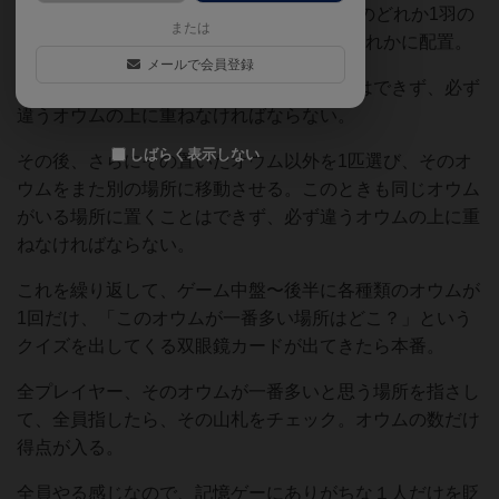
基本は、山札から1枚引いて、5種類のうちのどれか1羽の
または
オウムが出てくるので、それを5箇所のいずれかに配置。
メールで会員登録
ただし、同じオウムがいる場所に置くことはできず、必ず
違うオウムの上に重ねなければならない。
しばらく表示しない
その後、さらにその置いたオウム以外を1匹選び、そのオ
ウムをまた別の場所に移動させる。このときも同じオウム
がいる場所に置くことはできず、必ず違うオウムの上に重
ねなければならない。
これを繰り返して、ゲーム中盤〜後半に各種類のオウムが
1回だけ、「このオウムが一番多い場所はどこ？」という
クイズを出してくる双眼鏡カードが出てきたら本番。
全プレイヤー、そのオウムが一番多いと思う場所を指さし
て、全員指したら、その山札をチェック。オウムの数だけ
得点が入る。
全員やる感じなので、記憶ゲーにありがちな１人だけを貶