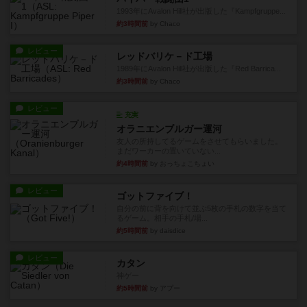
1993年にAvalon Hill社が出版した『Kampfgruppe...
約3時間前
by Chaco
レビュー
レッドバリケ－ド工場
1989年にAvalon Hill社が出版した『Red Barrica...
約3時間前
by Chaco
レビュー
充実
オラニエンブルガー運河
友人の所持してるゲームをさせてもらいました。
まだワーカーの置いていない...
約4時間前
by おっちょこちょい
レビュー
ゴットファイブ！
自分の前に背を向けて並ぶ5枚の手札の数字を当て
るゲーム。相手の手札/場...
約5時間前
by daisdice
レビュー
カタン
神ゲー
約5時間前
by アプー