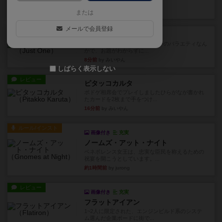
から15までのカードがプ...
3分前
by みいやん
または
メールで会員登録
レビュー
ジャスト・ワン
まぁ面白かった‼️よくテレビとかのバラエティなん
かで、お題がわからずに...
8分前
by みいやん
しばらく表示しない
レビュー
ピタッコカルタ
ボドゲ相席会でプレイしましたひらがなが書かれ
たカードを2枚まで手をつけ...
16分前
by みいやん
ルール/インスト
画像付き
充実
ノームズ・アット・ナイト
ベネボレンス女王は、忠実な臣民を称えるための
祝宴を開こうとしています。...
約1時間前
by jurong
レビュー
画像付き
充実
フラットアイアン
1~2人に限定された、エンジンビルド系のシステ
ム選んだ企業ボードに街で...