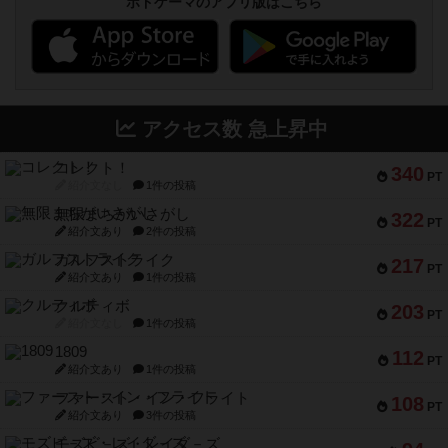
ボドゲーマのアプリ版はこちら
アクセス数 急上昇中
コレクト！
340
PT
紹介文なし
1件の投稿
無限まちがいさがし
322
PT
紹介文あり
2件の投稿
ガルフストライク
217
PT
紹介文あり
1件の投稿
クルティボ
203
PT
紹介文なし
1件の投稿
1809
112
PT
紹介文あり
1件の投稿
ファースト・イン・フライト
108
PT
紹介文あり
3件の投稿
モズビ－ズ・レイダ－ズ