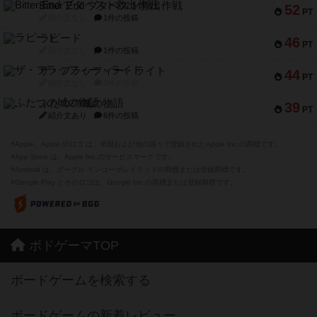
Bitter End ブタペスト救出作戦
52
PT
紹介文なし
1件の投稿
ラピード
46
PT
紹介文なし
1件の投稿
ザ・フラッフィー・ライト
44
PT
紹介文なし
0件の投稿
ふたつの城の物語
39
PT
紹介文あり
6件の投稿
※Apple、Apple のロゴ は、米国および他の国々で登録されたApple Inc.の商標です。
※App Store は、Apple Inc.のサービスマークです。
※Android は、グーグル インコーポレイテッドの商標または登録商標です。
※Google Play とそのロゴは、Google Inc.の商標または登録商標です。
ボドゲーマTOP
ボードゲームを検索する
ボードゲームの新着レビュー