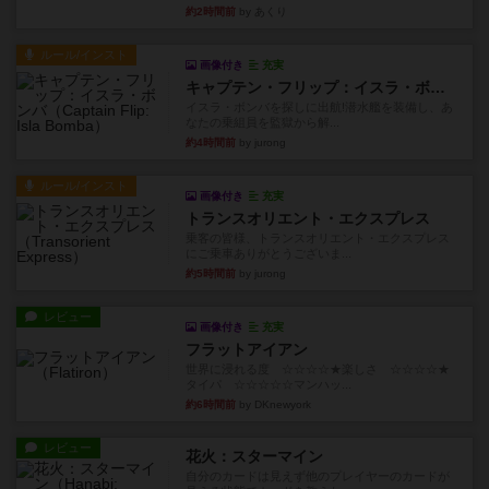
約2時間前
by あくり
ルール/インスト
画像付き
充実
キャプテン・フリップ：イスラ・ボンバ
イスラ・ボンバを探しに出航!潜水艦を装備し、あ
なたの乗組員を監獄から解...
約4時間前
by jurong
ルール/インスト
画像付き
充実
トランスオリエント・エクスプレス
乗客の皆様、トランスオリエント・エクスプレス
にご乗車ありがとうございま...
約5時間前
by jurong
レビュー
画像付き
充実
フラットアイアン
世界に浸れる度 ☆☆☆☆★楽しさ ☆☆☆☆★
タイパ ☆☆☆☆☆マンハッ...
約6時間前
by DKnewyork
レビュー
花火：スターマイン
自分のカードは見えず他のプレイヤーのカードが