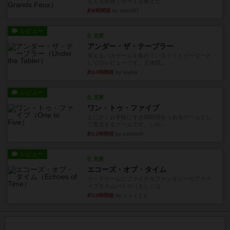
見える状態でカードを教えた...
約8時間前
by mob567
レビュー
充実
アンダー・ザ・テーブラー
笑えるバカゲームを集めているライトゲーマーと
してのレビューです。正体隠...
約10時間前
by toyota
レビュー
充実
ワン・トゥ・ファイブ
とにかくお手軽にすき間時間をうめるゲームとし
て重宝するゲームです。いわ...
約12時間前
by nabekoh
レビュー
充実
エコーズ・オブ・タイム
カードゲームにファイナルファンタジーのアクテ
ィブタイムバトル（もしくは...
約16時間前
by ジェイとと