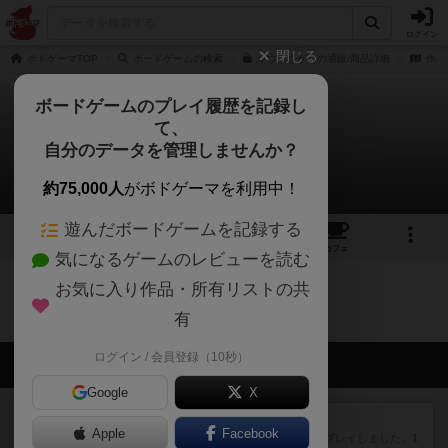
ログイン
閉じる
ボドゲーマTOP
ボードゲームの検索
オウムさがしの通販/商品詳細
作品
ボードゲームのプレイ履歴を記録し
て、
オウムさがし
自分のデータを管理しませんか？
0件のリプレイ日記
約75,000人
がボドゲーマを利用中！
遊んだボードゲームを記録する
2
2
3
トップ
画像
動画
レビュー
カフェ
気になるゲームのレビューを読む
お気に入り作品・所有リストの共
オウムさがしのトップに戻る
有
ログイン / 会員登録（10秒）
会員の新しい投稿
Google
X
レビュー
ハゲタカのえじき
Apple
Facebook
超有名なゲームですが、初めてプレイしました。1