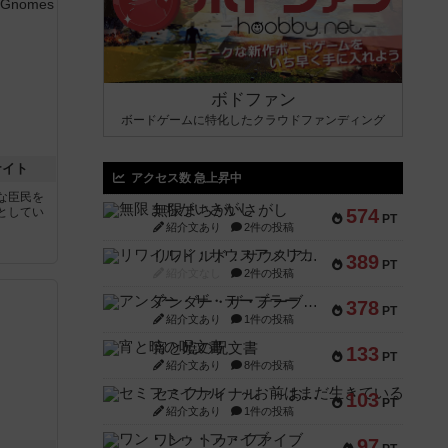
ボドファン
ボードゲームに特化したクラウドファンディング
ナイト
アクセス数 急上昇中
な臣民を
無限まちがいさがし
としてい
574
PT
紹介文あり
2件の投稿
リワイルド：サウスアメリカ
389
PT
紹介文なし
2件の投稿
アンダー・ザ・テーブラー
378
PT
紹介文あり
1件の投稿
宵と暁の呪文書
133
PT
紹介文あり
8件の投稿
セミファイナル ～お前はまだ生きている～
103
PT
紹介文あり
1件の投稿
ワン・トゥ・ファイブ
97