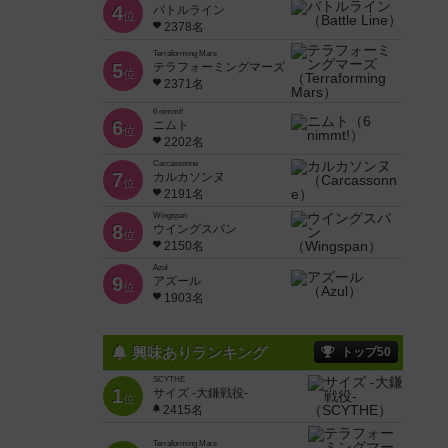
4
バトルライン
位
2378名
Terraforming Mars
5
テラフォーミングマーズ
位
2371名
6 nimmt!
6
ニムト
位
2202名
Carcassonne
7
カルカソンヌ
位
2191名
Wingspan
8
ウイングスパン
位
2150名
Azul
9
アズール
位
1903名
興味ありランキング
トップ50
SCYTHE
1
サイズ -大鎌戦役-
位
2415名
Terraforming Mars