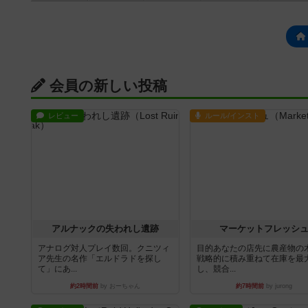
会員の新しい投稿
レビュー
ルール/インスト
アルナックの失われし遺跡
マーケットフレッシ
アナログ対人プレイ数回。クニツィ
目的あなたの店先に農産物の
ア先生の名作「エルドラドを探し
戦略的に積み重ねて在庫を最
て」にあ...
し、競合...
約2時間前
by おーちゃん
約7時間前
by jurong