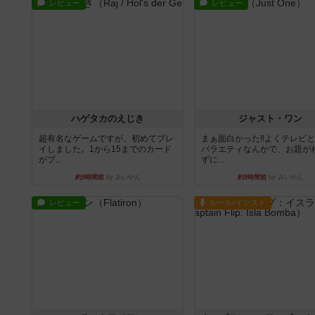
レビュー
レビュー
ハゲタカのえじき
ジャスト・ワン
超有名なゲームですが、初めてプレ
まぁ面白かった‼️よくテレビ
イしました。1から15までのカード
バラエティなんかで、お題が
がプ...
ずに...
約9時間前
by みいやん
約9時間前
by みいやん
レビュー
ルール/インスト