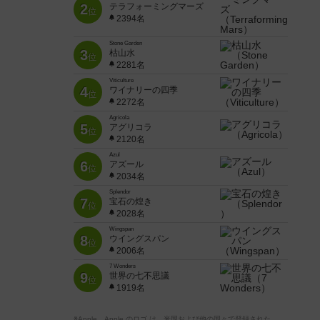
2
テラフォーミングマーズ
位
2394名
Stone Garden
3
枯山水
位
2281名
Viticulture
4
ワイナリーの四季
位
2272名
Agricola
5
アグリコラ
位
2120名
Azul
6
アズール
位
2034名
Splendor
7
宝石の煌き
位
2028名
Wingspan
8
ウイングスパン
位
2006名
7 Wonders
9
世界の七不思議
位
1919名
※Apple、Apple のロゴ は、米国および他の国々で登録された