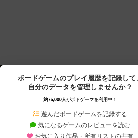
ボードゲームのプレイ履歴を記録して
自分のデータを管理しませんか？
約75,000人
がボドゲーマを利用中！
ボドゲーマTOP
ボードゲーム通販
遊んだボードゲームを記録する
気になるゲームのレビューを読む
ボードゲームを検索する
新作・再入荷情報
お気に入り作品・所有リストの共有
ボードゲームの新着レビュー
定番ボードゲームの通販