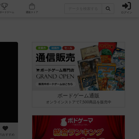
ログイン
カフェ/店舗
人気ボードゲーム
通販ストア
ボードゲーム通販
オンラインストアで7,500商品を販売中
のおすすめ