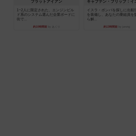
フラットアイアン
1~2人に限定された、エンジンビル
イスラ・ボンバを探しに出航!
ド系のシステム選んだ企業ボードに
を装備し、あなたの乗組員を
街で...
ら解...
約10時間前
by あくり
約13時間前
by jurong