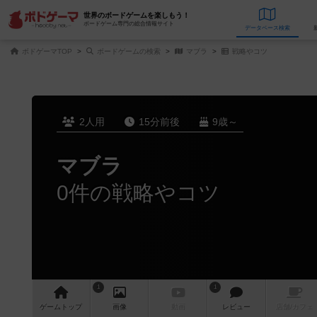
世界のボードゲームを楽しもう！
ボードゲーム専門の総合情報サイト
データベース
検
ボドゲーマTOP
ボードゲームの検索
マブラ
戦略やコツ
2人用
15分前後
9歳～
マブラ
0件の戦略やコツ
1
1
ゲーム
トップ
画像
動画
レビュー
店舗/
カフェ