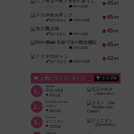
エコーズ・オブ・タイム
45
PT
紹介文なし
8件の投稿
スカルキング
45
PT
紹介文あり
12件の投稿
海兵隊
45
PT
紹介文あり
1件の投稿
Bitter End ブタペスト救出作戦
45
PT
紹介文なし
1件の投稿
ドコジャン
42
PT
紹介文あり
10件の投稿
お気に入りランキング
トップ50
Splendor
1
宝石の煌き
位
4041名
Die Siedler von Catan
2
カタン
位
3616名
Dominion
3
ドミニオン
位
2530名
Battle Line