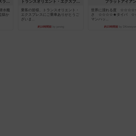
キャプテン・フリップ：イスラ・ボンバ
トランスオリエント・エクスプレス
フラットアイア
潜水艦
乗客の皆様、トランスオリエント・
世界に浸れる度 ☆☆☆☆
監獄か
エクスプレスにご乗車ありがとうご
さ ☆☆☆☆★タイパ ☆
ざいま...
マンハッ...
約14時間前
by jurong
約15時間前
by DKnewyor