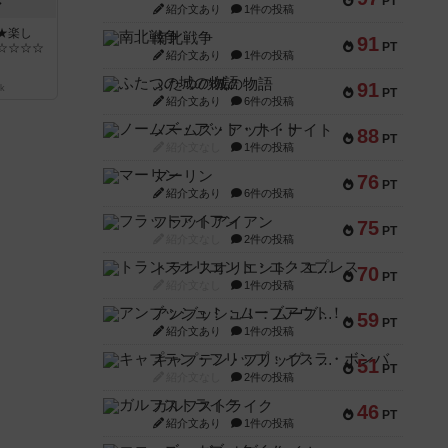
PT
ン
紹介文あり
1件の投稿
★楽し
南北戦争
91
PT
☆☆☆☆
紹介文あり
1件の投稿
ふたつの城の物語
91
k
PT
紹介文あり
6件の投稿
ノームズ・アット・ナイト
88
PT
紹介文なし
1件の投稿
マーリン
76
PT
紹介文あり
6件の投稿
フラットアイアン
75
PT
紹介文なし
2件の投稿
トランスオリエント・エクスプレス
70
PT
紹介文なし
1件の投稿
アンブッシュ！：ムーブアウト！
59
PT
紹介文あり
1件の投稿
キャプテン・フリップ：イスラ・ボンバ
51
PT
紹介文なし
2件の投稿
ガルフストライク
46
PT
紹介文あり
1件の投稿