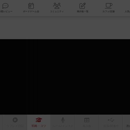
索
新着レビュー
ボードゲーム会
コミュニティ
掲示板一覧
リプレイ
日記
戦略
・コツ
ルール
/インスト
掲示板
拡張/関連
作
次