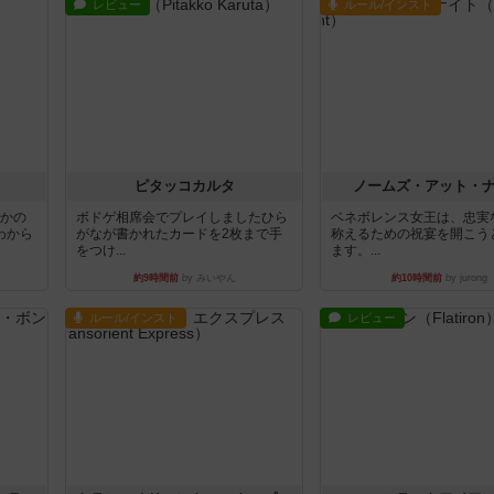
レビュー
ルール/インスト
ピタッコカルタ
ノームズ・アット・
とかの
ボドゲ相席会でプレイしましたひら
ベネボレンス女王は、忠実
わから
がなが書かれたカードを2枚まで手
称えるための祝宴を開こう
をつけ...
ます。...
約9時間前
by みいやん
約10時間前
by jurong
ルール/インスト
レビュー