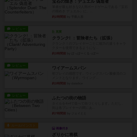
宝石の煌き：デュエル 偽造者
筆者が最も好きな2人用ボードゲームである『宝石
の煌めき デュエル』に、...
約2時間前
by 手動人形
レビュー
充実
クランク! ：冒険者たち（拡張）
クランク！のプレイヤーごとに能力の違うキャラ
クターを使用できるようにな...
約3時間前
by ぽっぽーくるっぽー
レビュー
ワイアームスパン
初プレイの感想です。ウイングスパン履修済のコ
メントとなります。ウイング...
約3時間前
by daisdice
レビュー
ふたつの街の物語
タイルを4×4で並べて街づくりします。ただし、
街は各プレイヤーの間にあ...
約7時間前
by ジェイとと
ルール/インスト
画像付き
ざりかに将棋