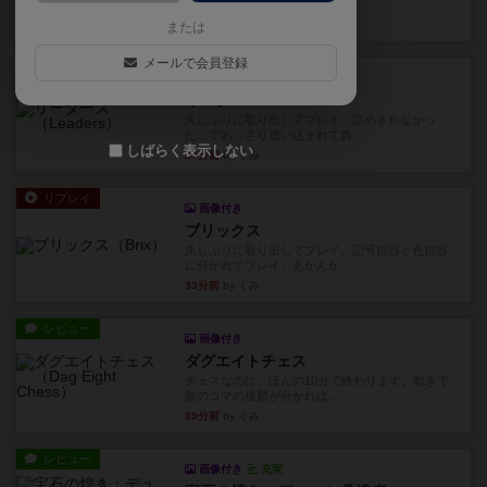
ます。動かし方はコマか壁に...
19分前
by くみ
または
メールで会員登録
リプレイ
画像付き
リーダーズ
久しぶりに取り出してプレイ。詰めきれなかっ
た…であっさり追い込まれて負...
しばらく表示しない
27分前
by くみ
リプレイ
画像付き
ブリックス
久しぶりに取り出してプレイ。記号担当と色担当
に分かれてプレイ。あかんか...
33分前
by くみ
レビュー
画像付き
ダグエイトチェス
チェスなのに、ほんの10分で終わります。動きで
敵のコマの種類が分かれば...
39分前
by くみ
レビュー
画像付き
充実