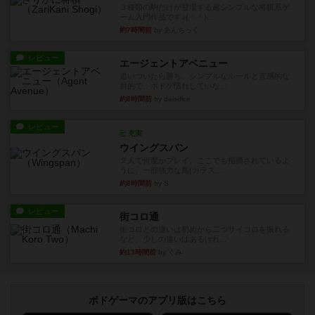
３種類の駒だけが登場する超シンプルな将棋系ゲ
ーム入門作品です♪(＾＾)...
約7時間前
by あんちっく
レビュー
エージェントアベニュー
追いついたら勝ち。シンプルなルールと直感的な
目的で、ボドゲ慣れしていな...
約8時間前
by daisdice
レビュー
充実
ウイングスパン
２人で何度かプレイ。ここでも指摘されているよ
うに、一部強力な鳥(カラス...
約8時間前
by S
レビュー
街コロ通
街コロとの違いは初めから二つサイコロを振れる
など、少しの違いはあるけれ...
約13時間前
by くみ
ボドゲーマのアプリ版はこちら