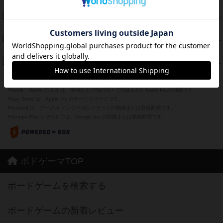
紹介文あり
12件の投稿
海兵隊
45
PT
紹介文あり
1件の投稿
Bitter End ブタペスト救出作戦
45
PT
紹介文なし
1件の投稿
ドコジャン
42
PT
紹介文あり
10件の投稿
※Apple、Apple のロゴ は、米国および他の国々で登録されたApple Inc.の商標です。
※App Store は、Apple Inc.のサービスマークです。
※Android は、グーグル インコーポレイテッドの商標または登録商標です。
※Google Play とそのロゴは、Google Inc.の商標または登録商標です。
ボドゲーマTOP
ボードゲームを検索する
ボードゲームの新着レビュー