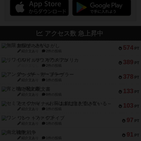
アクセス数 急上昇中
無限まちがいさがし
574
PT
紹介文あり
2件の投稿
リワイルド：サウスアメリカ
389
PT
紹介文なし
2件の投稿
アンダー・ザ・テーブラー
378
PT
紹介文あり
1件の投稿
宵と暁の呪文書
133
PT
紹介文あり
8件の投稿
セミファイナル ～お前はまだ生きている～
103
PT
紹介文あり
1件の投稿
ワン・トゥ・ファイブ
97
PT
紹介文あり
1件の投稿
南北戦争
91
PT
紹介文あり
1件の投稿