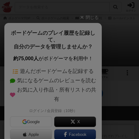
ログイン
閉じる
ボドゲーマTOP
ボードゲームの検索
史上最大の作戦
ルール/インスト
ボードゲームのプレイ履歴を記録し
て、
史上最大の作戦
自分のデータを管理しませんか？
0件のルール/インスト
約75,000人
がボドゲーマを利用中！
遊んだボードゲームを記録する
10
1
トップ
画像
動画
レビュー
カフェ
気になるゲームのレビューを読む
お気に入り作品・所有リストの共
史上最大の作戦のトップに戻る
有
ログイン / 会員登録（10秒）
会員の新しい投稿
Google
X
レビュー
スライプ
Apple
Facebook
メインコマ一つサブコマ四つでそれぞれプレイし