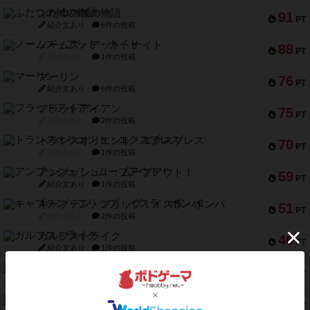
ふたつの城の物語
91
PT
紹介文あり
6件の投稿
ノームズ・アット・ナイト
88
PT
紹介文なし
1件の投稿
マーリン
76
PT
紹介文あり
6件の投稿
フラットアイアン
75
PT
紹介文なし
2件の投稿
トランスオリエント・エクスプレス
70
PT
紹介文なし
1件の投稿
アンブッシュ！：ムーブアウト！
59
PT
紹介文あり
1件の投稿
キャプテン・フリップ：イスラ・ボンバ
51
PT
紹介文なし
2件の投稿
ガルフストライク
46
PT
紹介文あり
1件の投稿
エコーズ・オブ・タイム
45
PT
紹介文なし
8件の投稿
スカルキング
45
PT