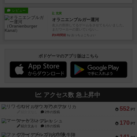
レビュー
充実
オラニエンブルガー運河
友人の所持してるゲームをさせてもらいました。
まだワーカーの置いていない...
約6時間前
by おっちょこちょい
ボドゲーマのアプリ版はこちら
アクセス数 急上昇中
リワイルド：サウスアメリカ
552
PT
紹介文なし
2件の投稿
マーケットフレッシュ
170
PT
紹介文あり
1件の投稿
ファイアー・ブルズ / 火牛陣
141