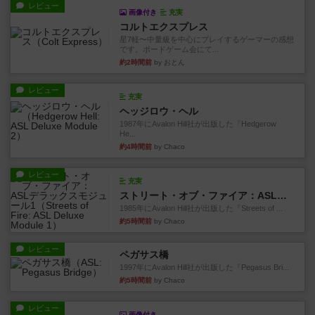
レビュー
画像付き
充実
コルトエクスプレス
星7軽〜中量級を中心にプレイするゲーマーの感想
です。ボードゲーム会にて...
約2時間前
by おとん
レビュー
充実
ヘッジロウ・ヘル
1987年にAvalon Hill社が出版した『Hedgerow
He...
約4時間前
by Chaco
レビュー
充実
ストリート・オブ・ファイア：ASLデラックスモジュール1
1985年にAvalon Hill社が出版した『Streets of ...
約5時間前
by Chaco
レビュー
ペガサス橋
1997年にAvalon Hill社が出版した『Pegasus Bri...
約5時間前
by Chaco
レビュー
画像付き