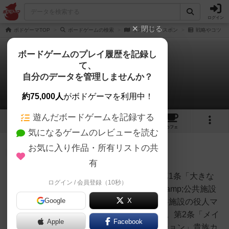
ログイン
閉じる
ボドゲーマTOP
ボードゲームの検索
リスボア / リスボン
戦略やコツ
ボードゲームのプレイ履歴を記録し
て、
リスボア / リスボン
自分のデータを管理しませんか？
1件の戦略やコツ
約75,000人
がボドゲーマを利用中！
遊んだボードゲームを記録する
4
2
7
20
トップ
画像
動画
レビュー
カフェ
気になるゲームのレビューを読む
お気に入り作品・所有リストの共
神
177名
2名
0
充実
有
ポンバル侯爵の「十七条戦法」第1条「大きな
ログイン / 会員登録（10秒）
荏原町将棋セ
VPは、5つ」政令カード、商店&amp;公共施設
ンター
Google
X
建設、商店のマジョリティ、公共施設の役人マ
ジョリティ、教会(聖職者)タイル。第2条「メイ
Apple
Facebook
ンアクションは、貴族訪問アクション」貴族カ