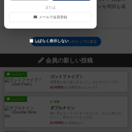
ードを国会に置く。このアクションを何回も成
または
立させること...
メールで会員登録
続きを読む（1年以上前）
しばらく表示しない
リスボア / リスボンのトップに戻る
会員の新しい投稿
レビュー
ゴットファイブ！
運要素があり楽しめました。またやりたいです。
約1時間前
by 金賢守(キムヒョンス)
レビュー
充実
ダブルナイン
雑に死なないラブレターみたいな、そんな感じの
ゲーム。数字カードを１の位...
約1時間前
by 深水あどら