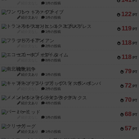
PT
紹介文なし
1件の投稿
ワン・トゥ・ファイブ
122
PT
紹介文あり
1件の投稿
トランスオリエント・エクスプレス
119
PT
紹介文なし
1件の投稿
フラットアイアン
118
PT
紹介文なし
2件の投稿
エコーズ・オブ・タイム
118
PT
紹介文なし
8件の投稿
南北戦争
79
PT
紹介文あり
1件の投稿
キャプテン・フリップ：イスラ・ボンバ
72
PT
紹介文なし
2件の投稿
メメントオンラインタクティクス
70
PT
紹介文あり
4件の投稿
パーミッド
68
PT
紹介文なし
1件の投稿
クリーグ
57
PT
紹介文あり
1件の投稿