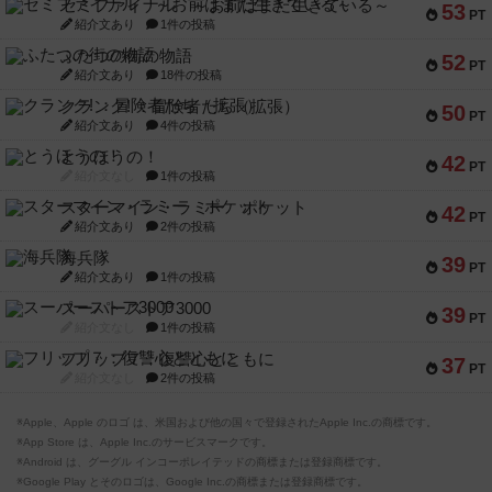
セミファイナル ～お前はまだ生きている～
53
PT
紹介文あり
1件の投稿
ふたつの街の物語
52
PT
紹介文あり
18件の投稿
クランク! ：冒険者たち（拡張）
50
PT
紹介文あり
4件の投稿
とうほうの！
42
PT
紹介文なし
1件の投稿
スターマイン・ラミー ポケット
42
PT
紹介文あり
2件の投稿
海兵隊
39
PT
紹介文あり
1件の投稿
スーパーストア3000
39
PT
紹介文なし
1件の投稿
フリップ７：復讐心とともに
37
PT
紹介文なし
2件の投稿
※Apple、Apple のロゴ は、米国および他の国々で登録されたApple Inc.の商標です。
※App Store は、Apple Inc.のサービスマークです。
※Android は、グーグル インコーポレイテッドの商標または登録商標です。
※Google Play とそのロゴは、Google Inc.の商標または登録商標です。