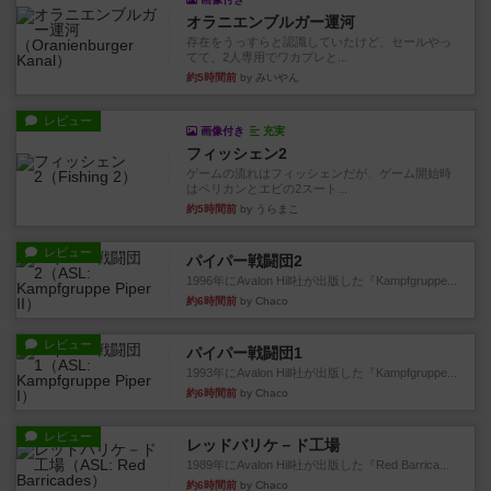
オラニエンブルガー運河
存在をうっすらと認識していたけど、セールやっ
てて、2人専用でワカプレと...
約5時間前
by みいやん
レビュー
画像付き
充実
フィッシェン2
ゲームの流れはフィッシェンだが、ゲーム開始時
はペリカンとエビの2スート...
約5時間前
by うらまこ
レビュー
パイパー戦闘団2
1996年にAvalon Hill社が出版した『Kampfgruppe...
約6時間前
by Chaco
レビュー
パイパー戦闘団1
1993年にAvalon Hill社が出版した『Kampfgruppe...
約6時間前
by Chaco
レビュー
レッドバリケ－ド工場
1989年にAvalon Hill社が出版した『Red Barrica...
約6時間前
by Chaco