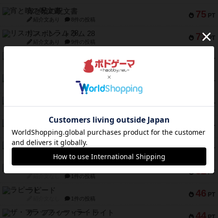
宵と暁の呪文書
75
PT
紹介文あり
8件の投稿
リスボン・トラム 28
73
PT
紹介文あり
9件の投稿
アマナイト
73
PT
紹介文なし
1件の投稿
ブラヴェスト
66
PT
紹介文なし
1件の投稿
スペクタキュラー
60
PT
紹介文なし
1件の投稿
スモールワールド
59
PT
紹介文あり
13件の投稿
ギャンブラー
58
PT
紹介文なし
2件の投稿
Bitter End ブタペスト救出作戦
52
PT
紹介文なし
1件の投稿
ラピード
46
PT
紹介文なし
1件の投稿
ザ・フラッフィー・ライト
44
PT