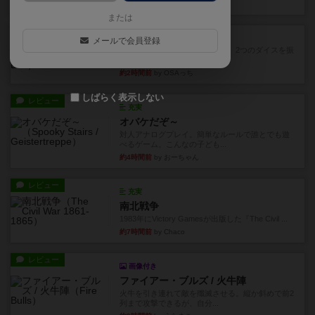
約2時間前
by ジェイとと
または
レビュー
シャット・ザ・ボックス
メールで会員登録
とてもシンプルなダイスゲーム。2つのダイスを振
って、出目の合計を自分の...
約2時間前
by OSAっち
しばらく表示しない
レビュー
充実
オバケだぞ～
対人アナログプレイ。簡単なルールで誰とでも遊
べるゲーム。こんなの子ども...
約4時間前
by おーちゃん
レビュー
充実
南北戦争
1983年にVictory Gamesが出版した『The Civil ...
約7時間前
by Chaco
レビュー
画像付き
ファイアー・ブルズ / 火牛陣
火牛を引き連れて敵を殲滅させる。縦か斜めで前2
列まで攻撃できるが、自分...