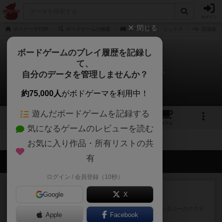
ログイン
閉じる
ボドゲーマTOP
ボードゲームの検索
リーグ・オブ・シックス
拡張版/
ボードゲームのプレイ履歴を記録し
て、
リーグ・オブ・シックス
自分のデータを管理しませんか？
拡張/関連作品 0件
約75,000人
がボドゲーマを利用中！
遊んだボードゲームを記録する
5
1
3
トップ
画像
動画
レビュー
カフェ
気になるゲームのレビューを読む
お気に入り作品・所有リストの共
有
会員の新しい投稿
ログイン / 会員登録（10秒）
レビュー
充実
Google
X
エコーズ・オブ・タイム
カードゲームにファイナルファンタジーのアクテ
Apple
Facebook
ィブタイムバトル（もしくは...