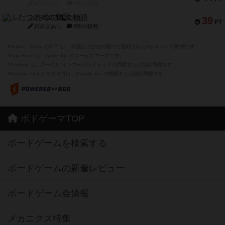
紹介文なし
0件の投稿
ふたつの城の物語
39
PT
紹介文あり
6件の投稿
※Apple、Apple のロゴ は、米国および他の国々で登録されたApple Inc.の商標です。
※App Store は、Apple Inc.のサービスマークです。
※Android は、グーグル インコーポレイテッドの商標または登録商標です。
※Google Play とそのロゴは、Google Inc.の商標または登録商標です。
ボドゲーマTOP
ボードゲームを検索する
ボードゲームの新着レビュー
ボードゲーム会情報
メカニクス特集