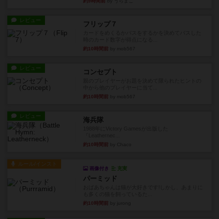
約9時間前
by うらまこ
レビュー
フリップ７
カードをめくるかパスをするかを決めてパスした
時のカード数字が得点になる...
約10時間前
by mob567
レビュー
コンセプト
親のプレイヤーがお題を決めて限られたヒントの
中から他のプレイヤーに当て...
約10時間前
by mob567
レビュー
海兵隊
1988年にVictory Gamesが出版した
『Leathernec...
約10時間前
by Chaco
ルール/インスト
画像付き
充実
パーミッド
おばあちゃんは猫が大好きです!しかし、あまりに
も多くの猫を飼っているた...
約10時間前
by jurong