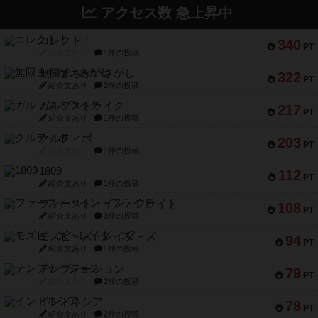
アクセス数 急上昇中
コレクト！
340
PT
紹介文なし
1件の投稿
無限まちがいさがし
322
PT
紹介文あり
2件の投稿
ガルフストライク
217
PT
紹介文あり
1件の投稿
クルティボ
203
PT
紹介文なし
1件の投稿
1809
112
PT
紹介文あり
1件の投稿
ファースト・イン・フライト
108
PT
紹介文あり
3件の投稿
モズビ－ズ・レイダ－ズ
94
PT
紹介文あり
1件の投稿
テンプテーション
79
PT
紹介文なし
2件の投稿
インドネシア
78
PT
紹介文あり
2件の投稿