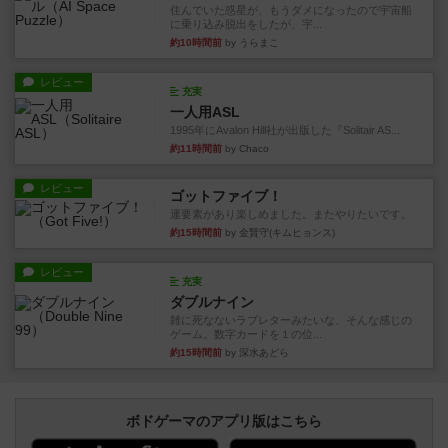
住んでいた惑星が、もうダメになったので宇宙船
に乗り込み脱出をしたが、宇...
約10時間前
by うらまこ
レビュー
充実
一人用ASL
1995年にAvalon Hill社が出版した『Solitair AS...
約11時間前
by Chaco
レビュー
ゴットファイブ！
運要素があり楽しめました。またやりたいです。
約15時間前
by 金賢守(キムヒョンス)
レビュー
充実
ダブルナイン
雑に死なないラブレターみたいな、そんな感じの
ゲーム。数字カードを１の位...
約15時間前
by 深水あどら
ボドゲーマのアプリ版はこちら