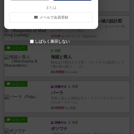
けないので、入口の除去と入...
17分前
by オグランド（Oguland）
または
メールで会員登録
レビュー
ノイシュヴァンシュタイン城の設計図
ボードゲームを1,000個以上持っているユーザー視
点で良かった点と悪か...
20分前
by オグランド（Oguland）
しばらく表示しない
レビュー
充実
海賊と商人
舞台は17世紀カリブ海！ プレイヤーは船長として
1隻の船を駆り・・17...
約1時間前
by yuishi
レビュー
画像付き
充実
パーラ
率直に遊んだ感想を言う！トリックテイキング(ﾄﾘ
ﾃ)のカードゲーム。 ...
約3時間前
by 鳴屋
レビュー
画像付き
充実
ボツワナ