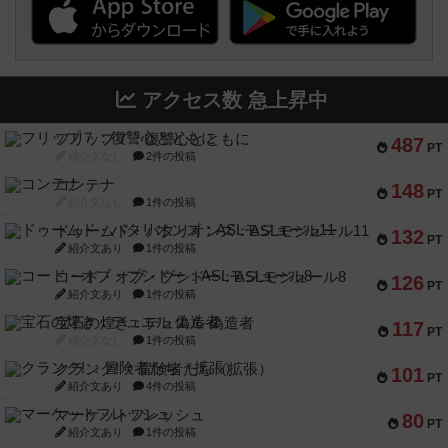
アクセス数 急上昇中
フリップ７：復讐心とともに
487
PT
紹介文なし
2件の投稿
コンテナ
148
PT
紹介文なし
1件の投稿
ドゥームド・バタリオンズ：ASLモジュール11
132
PT
紹介文あり
1件の投稿
コード・オブ・ブシドー：ASLモジュール8
126
PT
紹介文あり
1件の投稿
宝石の煌き：デュエル 偽造者
117
PT
紹介文なし
1件の投稿
クランク! ：冒険者たち（拡張）
101
PT
紹介文あり
4件の投稿
マーケットフレッシュ
80
PT
紹介文あり
1件の投稿