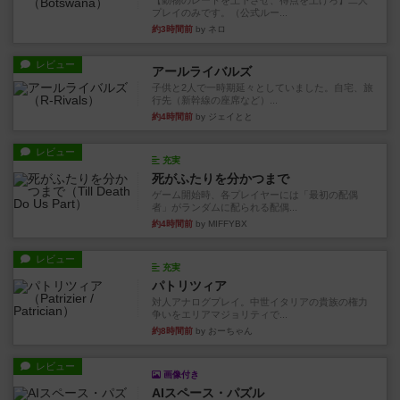
【動物のレートを上下させ、得点を上げろ】二人
プレイのみです。（公式ルー...
約3時間前
by ネロ
レビュー
アールライバルズ
子供と2人で一時期延々としていました。自宅、旅
行先（新幹線の座席など）...
約4時間前
by ジェイとと
レビュー
充実
死がふたりを分かつまで
ゲーム開始時、各プレイヤーには「最初の配偶
者」がランダムに配られる配偶...
約4時間前
by MIFFYBX
レビュー
充実
パトリツィア
対人アナログプレイ。中世イタリアの貴族の権力
争いをエリアマジョリティで...
約8時間前
by おーちゃん
レビュー
画像付き
AIスペース・パズル