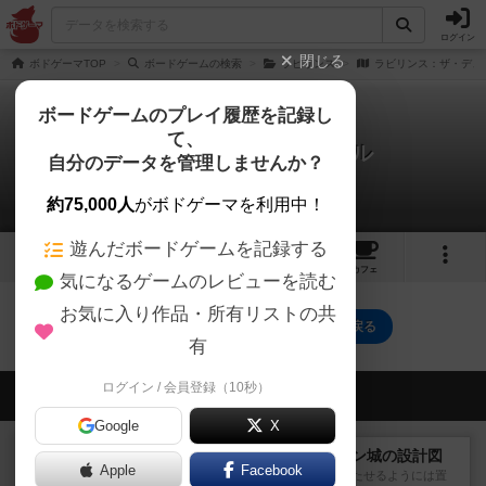
ログイン
閉じる
ボドゲーマTOP
ボードゲームの検索
ラビリンス
ラビリンス：ザ・デュ
ボードゲームのプレイ履歴を記録し
て、
ラビリンス：ザ・デュエル
自分のデータを管理しませんか？
0件のルール/インスト
約75,000人
がボドゲーマを利用中！
遊んだボードゲームを記録する
1
3
トップ
画像
動画
レビュー
カフェ
気になるゲームのレビューを読む
お気に入り作品・所有リストの共
ラビリンス：ザ・デュエルのトップに戻る
有
ログイン / 会員登録（10秒）
会員の新しい投稿
Google
X
戦略やコツ
ノイシュヴァンシュタイン城の設計図
Apple
Facebook
どうにも上手くあれもこれも満たせるようには置