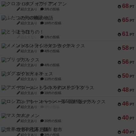
クロス・オブ・アイアン
68
PT
紹介文あり
3件の投稿
ふたつの街の物語
65
PT
紹介文あり
18件の投稿
とうほうの！
61
PT
紹介文なし
1件の投稿
メメントオンラインタクティクス
58
PT
紹介文あり
4件の投稿
ブリックス
56
PT
紹介文あり
4件の投稿
ダグエイトチェス
50
PT
紹介文あり
11件の投稿
アズール：シントラのステンドグラス
48
PT
紹介文あり
18件の投稿
ロシアン・キャンペーン：第5版デラックス
46
PT
紹介文あり
0件の投稿
マスクメン
40
PT
紹介文あり
16件の投稿
世界の七不思議：都市
40
PT
紹介文あり
3件の投稿