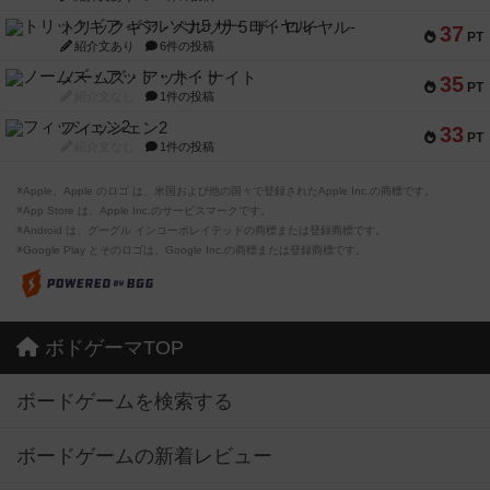
トリックギア - ペルソナ5 ザ・ロイヤル-
37
PT
紹介文あり
6件の投稿
ノームズ・アット・ナイト
35
PT
紹介文なし
1件の投稿
フィッシェン2
33
PT
紹介文なし
1件の投稿
※Apple、Apple のロゴ は、米国および他の国々で登録されたApple Inc.の商標です。
※App Store は、Apple Inc.のサービスマークです。
※Android は、グーグル インコーポレイテッドの商標または登録商標です。
※Google Play とそのロゴは、Google Inc.の商標または登録商標です。
ボドゲーマTOP
ボードゲームを検索する
ボードゲームの新着レビュー