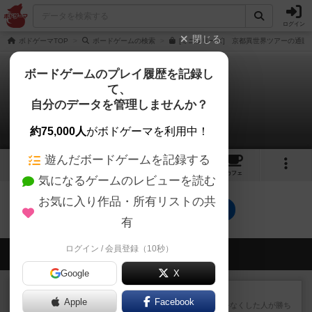
ログイン
閉じる
ボドゲーマTOP
ボードゲームの検索
[ミニシリーズ] 京都異世界ツアーの通販
ボードゲームのプレイ履歴を記録し
て、
京都異世界ツアー
自分のデータを管理しませんか？
0件の戦略やコツ
約75,000人
がボドゲーマを利用中！
遊んだボードゲームを記録する
2
2
22
トップ
画像
動画
レビュー
カフェ
気になるゲームのレビューを読む
お気に入り作品・所有リストの共
京都異世界ツアーのトップに戻る
有
ログイン / 会員登録（10秒）
会員の新しい投稿
Google
X
レビュー
ラミィキューブ
Apple
Facebook
数字の牌を出して1番早く手札をなくした人が勝ち