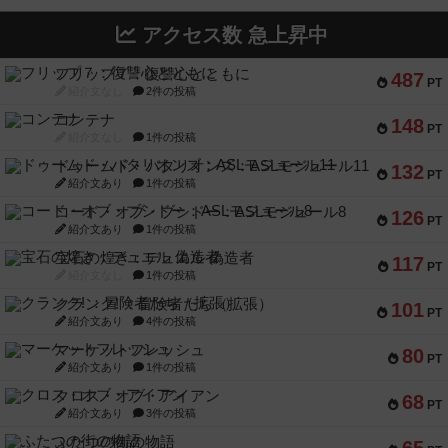
アクセス数 急上昇中
フリップ７：復讐心とともに
487
PT
紹介文なし
2件の投稿
コンテナ
148
PT
紹介文なし
1件の投稿
ドゥームド・バタリオンズ：ASLモジュール11
132
PT
紹介文あり
1件の投稿
コード・オブ・ブシドー：ASLモジュール8
126
PT
紹介文あり
1件の投稿
宝石の煌き：デュエル 偽造者
117
PT
紹介文なし
1件の投稿
クランク! ：冒険者たち（拡張）
101
PT
紹介文あり
4件の投稿
マーケットフレッシュ
80
PT
紹介文あり
1件の投稿
クロス・オブ・アイアン
68
PT
紹介文あり
3件の投稿
ふたつの街の物語