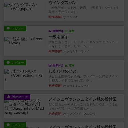
ウイングスパン
（全体評価）☆10/6（普通）（難易度）☆4/5（世
界観・見た目）☆5...
約2時間前
by ハシオキ
レビュー
画像付き
充実
一線を画す
簡単に言うと、トリックテイキングでモダンアー
トを行う、と言ったゲーム。...
約3時間前
by タカミネコウヘイ
レビュー
画像付き
充実
しあわせのいと
舞台は全寮制の女子高。プレイヤーは探偵サイド
と犯人サイドに分かれて、探...
約4時間前
by タカミネコウヘイ
戦略やコツ
ノイシュヴァンシュタイン城の設計図
どうにも上手くあれもこれも満たせるようには置
けないので、入口の除去と入...
約5時間前
by オグランド（Oguland）
レビュー
ノイシュヴァンシュタイン城の設計図