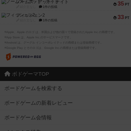
ノームズ・アット・ナイト
35
PT
紹介文なし
1件の投稿
フィッシェン2
33
PT
紹介文なし
1件の投稿
※Apple、Apple のロゴ は、米国および他の国々で登録されたApple Inc.の商標です。
※App Store は、Apple Inc.のサービスマークです。
※Android は、グーグル インコーポレイテッドの商標または登録商標です。
※Google Play とそのロゴは、Google Inc.の商標または登録商標です。
ボドゲーマTOP
ボードゲームを検索する
ボードゲームの新着レビュー
ボードゲーム会情報