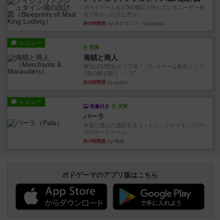
ボードゲームを1,000個以上持っているユーザー視
点で良かった点と悪か...
約5時間前
by オグランド（Oguland）
レビュー
充実
海賊と商人
舞台は17世紀カリブ海！ プレイヤーは船長として
1隻の船を駆り・・17...
約5時間前
by yuishi
レビュー
画像付き
充実
パーラ
率直に遊んだ感想を言う！トリックテイキング(ﾄﾘ
ﾃ)のカードゲーム。 ...
約7時間前
by 鳴屋
ボドゲーマのアプリ版はこちら