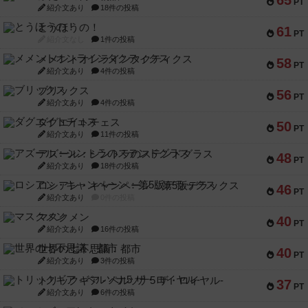
65
PT
紹介文あり
18件の投稿
とうほうの！
61
PT
紹介文なし
1件の投稿
メメントオンラインタクティクス
58
PT
紹介文あり
4件の投稿
ブリックス
56
PT
紹介文あり
4件の投稿
ダグエイトチェス
50
PT
紹介文あり
11件の投稿
アズール：シントラのステンドグラス
48
PT
紹介文あり
18件の投稿
ロシアン・キャンペーン：第5版デラックス
46
PT
紹介文あり
0件の投稿
マスクメン
40
PT
紹介文あり
16件の投稿
世界の七不思議：都市
40
PT
紹介文あり
3件の投稿
トリックギア - ペルソナ5 ザ・ロイヤル-
37
PT
紹介文あり
6件の投稿