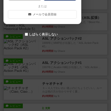
というシンプルだけど非常...
1分前
by ジョジョ
または
メールで会員登録
レビュー
ブラッドリーフ：タラワ（ASL拡張）
1996年にHeat of Battle社が出版した『Blood Re...
約1時間前
by Chaco
しばらく表示しない
レビュー
ASL アクションパック#2
1999年にMMP社が出版した『ASL Action Pack
#2』...
約2時間前
by Chaco
レビュー
ASL アクションパック#1
1997年にAvalon Hill社が出版した『ASL Action ...
約2時間前
by Chaco
レビュー
チャオチャオ
３～４人でわいわい遊ぶのにちょうどいい。ルー
ルは他の方が分かりやすく書...
約2時間前
by S
レビュー
充実