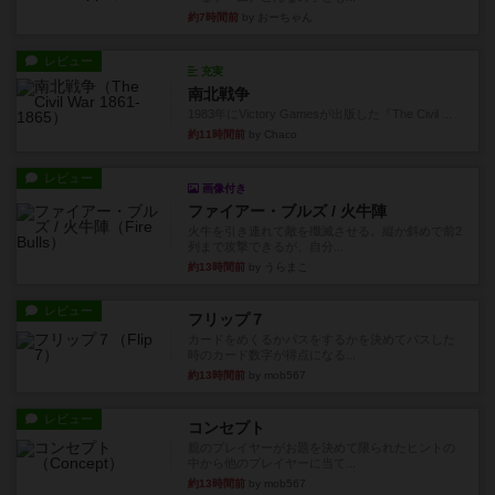
約7時間前
by おーちゃん
レビュー
充実
南北戦争
1983年にVictory Gamesが出版した『The Civil ...
約11時間前
by Chaco
レビュー
画像付き
ファイアー・ブルズ / 火牛陣
火牛を引き連れて敵を殲滅させる。縦か斜めで前2
列まで攻撃できるが、自分...
約13時間前
by うらまこ
レビュー
フリップ７
カードをめくるかパスをするかを決めてパスした
時のカード数字が得点になる...
約13時間前
by mob567
レビュー
コンセプト
親のプレイヤーがお題を決めて限られたヒントの
中から他のプレイヤーに当て...
約13時間前
by mob567