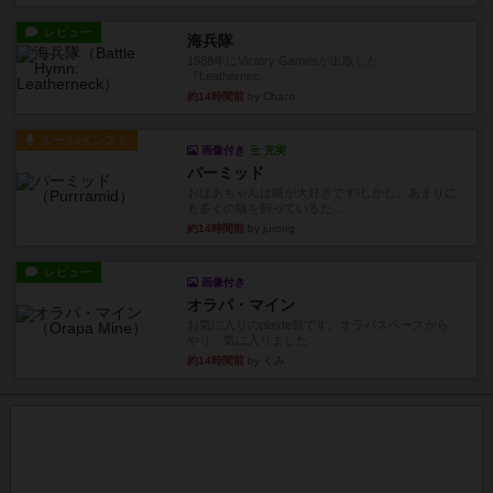
レビュー
海兵隊
1988年にVictory Gamesが出版した
『Leathernec...
約14時間前
by Chaco
ルール/インスト
画像付き
充実
パーミッド
おばあちゃんは猫が大好きです!しかし、あまりに
も多くの猫を飼っているた...
約14時間前
by jurong
レビュー
画像付き
オラパ・マイン
お気に入りのplayte製です。オラパスペースから
やり、気に入りました...
約14時間前
by くみ