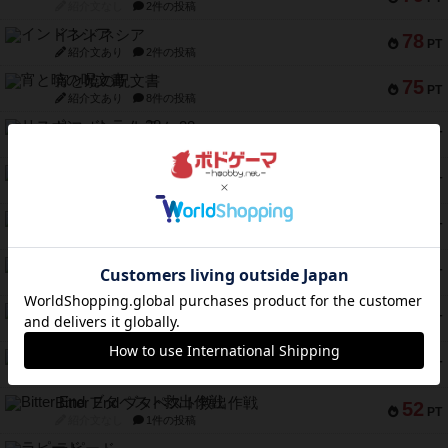
紹介文なし
2件の投稿
インドネシア
78
PT
紹介文あり
2件の投稿
宵と暁の呪文書
75
PT
紹介文あり
8件の投稿
リスボン・トラム 28
73
PT
紹介文あり
9件の投稿
アマナイト
73
PT
紹介文なし
1件の投稿
ブラヴェスト
66
PT
紹介文なし
1件の投稿
スペクタキュラー
60
PT
紹介文なし
1件の投稿
スモールワールド
59
PT
紹介文あり
13件の投稿
ギャンブラー
58
PT
紹介文なし
2件の投稿
Bitter End ブタペスト救出作戦
52
PT
紹介文なし
1件の投稿