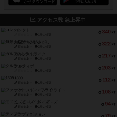
アクセス数 急上昇中
コレクト！
340
PT
紹介文なし
1件の投稿
無限まちがいさがし
322
PT
紹介文あり
2件の投稿
ガルフストライク
217
PT
紹介文あり
1件の投稿
クルティボ
203
PT
紹介文なし
1件の投稿
1809
112
PT
紹介文あり
1件の投稿
ファースト・イン・フライト
108
PT
紹介文あり
3件の投稿
モズビ－ズ・レイダ－ズ
94
PT
紹介文あり
1件の投稿
テンプテーション
79
PT