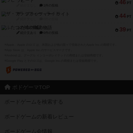
ラピード
46
PT
紹介文なし
1件の投稿
ザ・フラッフィー・ライト
44
PT
紹介文なし
0件の投稿
ふたつの城の物語
39
PT
紹介文あり
6件の投稿
※Apple、Apple のロゴ は、米国および他の国々で登録されたApple Inc.の商標です。
※App Store は、Apple Inc.のサービスマークです。
※Android は、グーグル インコーポレイテッドの商標または登録商標です。
※Google Play とそのロゴは、Google Inc.の商標または登録商標です。
ボドゲーマTOP
ボードゲームを検索する
ボードゲームの新着レビュー
ボードゲーム会情報