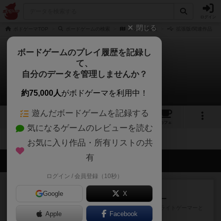
ログイン
閉じる
ボドゲーマTOP
ボードゲームの検索
クソデカ短歌
拡張版/関連作品
ボードゲームのプレイ履歴を記録し
て、
クソデカ短歌
自分のデータを管理しませんか？
拡張/関連作品 0件
約75,000人
がボドゲーマを利用中！
遊んだボードゲームを記録する
1
2
9
トップ
画像
動画
レビュー
カフェ
気になるゲームのレビューを読む
お気に入り作品・所有リストの共
有
会員の新しい投稿
ログイン / 会員登録（10秒）
レビュー
充実
Google
X
アンダー・ザ・テーブラー
笑えるバカゲームを集めているライトゲーマーと
Apple
Facebook
してのレビューです。正体隠...