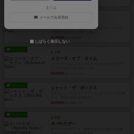
31分前
by toyota
または
レビュー
充実
メールで会員登録
ワン・トゥ・ファイブ
とにかくお手軽にすき間時間をうめるゲームとし
て重宝するゲームです。いわ...
約2時間前
by nabekoh
しばらく表示しない
レビュー
充実
エコーズ・オブ・タイム
カードゲームにファイナルファンタジーのアクテ
ィブタイムバトル（もしくは...
約6時間前
by ジェイとと
レビュー
シャット・ザ・ボックス
とてもシンプルなダイスゲーム。2つのダイスを振
って、出目の合計を自分の...
約6時間前
by OSAっち
レビュー
充実
オバケだぞ～
対人アナログプレイ。簡単なルールで誰とでも遊
べるゲーム。こんなの子ども...