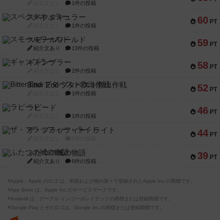
紹介文なし
1件の投稿
スペクタキュラー
60
PT
紹介文なし
1件の投稿
スモールワールド
59
PT
紹介文あり
13件の投稿
ギャンブラー
58
PT
紹介文なし
2件の投稿
Bitter End ブタペスト救出作戦
52
PT
紹介文なし
1件の投稿
ラピード
46
PT
紹介文なし
1件の投稿
ザ・フラッフィー・ライト
44
PT
紹介文なし
0件の投稿
ふたつの城の物語
39
PT
紹介文あり
6件の投稿
※Apple、Apple のロゴ は、米国および他の国々で登録されたApple Inc.の商標です。
※App Store は、Apple Inc.のサービスマークです。
※Android は、グーグル インコーポレイテッドの商標または登録商標です。
※Google Play とそのロゴは、Google Inc.の商標または登録商標です。