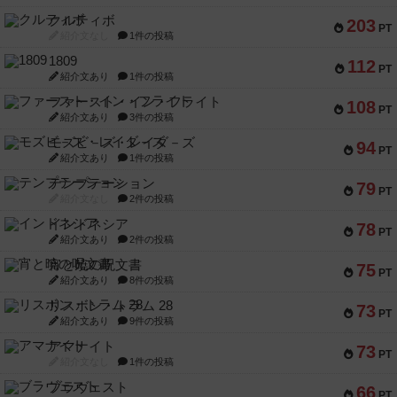
クルティボ
203
PT
紹介文なし
1件の投稿
1809
112
PT
紹介文あり
1件の投稿
ファースト・イン・フライト
108
PT
紹介文あり
3件の投稿
モズビ－ズ・レイダ－ズ
94
PT
紹介文あり
1件の投稿
テンプテーション
79
PT
紹介文なし
2件の投稿
インドネシア
78
PT
紹介文あり
2件の投稿
宵と暁の呪文書
75
PT
紹介文あり
8件の投稿
リスボン・トラム 28
73
PT
紹介文あり
9件の投稿
アマナイト
73
PT
紹介文なし
1件の投稿
ブラヴェスト
66
PT