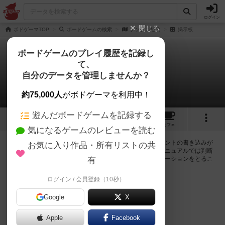
ログイン
閉じる
ボドゲーマTOP
ボードゲームの検索
クソデカ短歌
掲示板
ボードゲームのプレイ履歴を記録し
て、
クソデカ短歌
自分のデータを管理しませんか？
0件の掲示板
約75,000人
がボドゲーマを利用中！
遊んだボードゲームを記録する
1
2
9
トップ
画像
動画
レビュー
カフェ
気になるゲームのレビューを読む
ログインするとクソデカ短歌に関する掲示板の作成やコメントの書き込みが
お気に入り作品・所有リストの共
出来るようになります。ルールの疑問やエラッタ情報、マニュアルでは判断
し辛い曖昧な表記等について会員同士で自由にコミュニケーションをとるこ
有
とが出来ます。
ログイン / 会員登録（10秒）
ログイン/無料会員登録
Google
X
Apple
Facebook
クソデカ短歌のトップに戻る