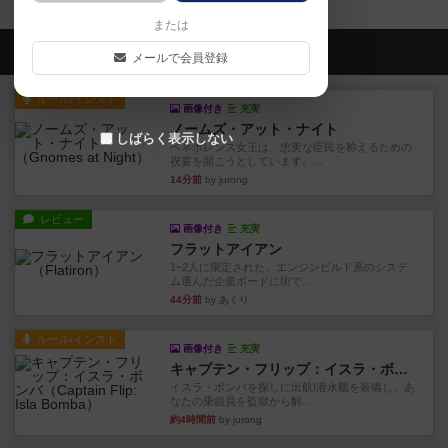
または
会員の新しい投稿
メールで会員登録
ルール/インスト
画像付き
充実
ノームズ・アット・ナイト
しばらく表示しない
ベネボレンス女王は、忠実な臣民を称えるための
祝宴を開こうとしています。...
14分前
by jurong
レビュー
画像付き
充実
フラットアイアン
1~2人に限定された、エンジンビルド系のシステ
ム選んだ企業ボードに街で...
44分前
by あくり
ルール/インスト
画像付き
充実
キャプテン・フリップ：イスラ・ボンバ
イスラ・ボンバを探しに出航!潜水艦を装備し、あ
なたの乗組員を監獄から解...
約4時間前
by jurong