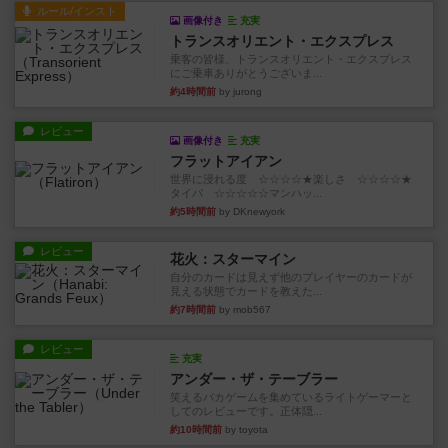
ルール/インスト
画像付き
充実
トランスオリエント・エクスプレス
乗客の皆様、トランスオリエント・エクスプレス
にご乗車ありがとうございま...
約4時間前
by jurong
レビュー
画像付き
充実
フラットアイアン
世界に浸れる度 ☆☆☆☆★楽しさ ☆☆☆☆★
タイパ ☆☆☆☆☆マンハッ...
約5時間前
by DKnewyork
レビュー
花火：スターマイン
自分のカードは見えず他のプレイヤーのカードが
見える状態でカードを教えた...
約7時間前
by mob567
レビュー
充実
アンダー・ザ・テーブラー
笑えるバカゲームを集めているライトゲーマーと
してのレビューです。正体隠...
約10時間前
by toyota