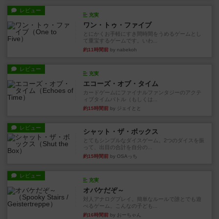
レビュー
充実
ワン・トゥ・ファイブ
とにかくお手軽にすき間時間をうめるゲームとし
て重宝するゲームです。いわ...
約11時間前
by nabekoh
レビュー
充実
エコーズ・オブ・タイム
カードゲームにファイナルファンタジーのアクテ
ィブタイムバトル（もしくは...
約15時間前
by ジェイとと
レビュー
シャット・ザ・ボックス
とてもシンプルなダイスゲーム。2つのダイスを振
って、出目の合計を自分の...
約15時間前
by OSAっち
レビュー
充実
オバケだぞ～
対人アナログプレイ。簡単なルールで誰とでも遊
べるゲーム。こんなの子ども...
約16時間前
by おーちゃん