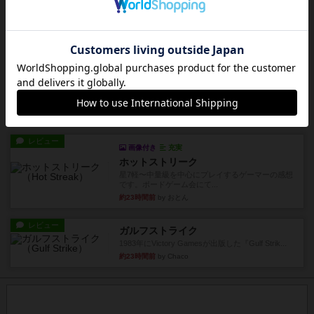
6つの場面カード（表、裏で違う絵）が何枚かあ
り、そのうち3つ選んで、同...
約15時間前
by ジェイとと
レビュー
充実
チケットトゥライド / チケットトゥライドアメリカ
デジタルソロプレイ。元祖チケライ？マップがた
くさん出てるからどれをプレ...
約16時間前
by おーちゃん
レビュー
画像付き
充実
ホットストリーク
星7軽〜中量級を中心にプレイするゲーマーの感想
です。ボードゲーム会にて...
約23時間前
by おとん
レビュー
ガルフストライク
1983年にVictory Gamesが出版した『Gulf Strik...
約23時間前
by Chaco