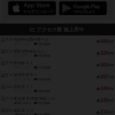
アクセス数 急上昇中
スチームローラーズ
686
PT
紹介文なし
2件の投稿
テンプテーション
326
PT
紹介文なし
2件の投稿
アマナイト
300
PT
紹介文なし
1件の投稿
ギャンブラー
257
PT
紹介文なし
2件の投稿
コレクト！
240
PT
紹介文なし
1件の投稿
トリオンフ ア マレンゴ
236
PT
紹介文あり
1件の投稿
エレメンツ
232
PT
紹介文あり
4件の投稿