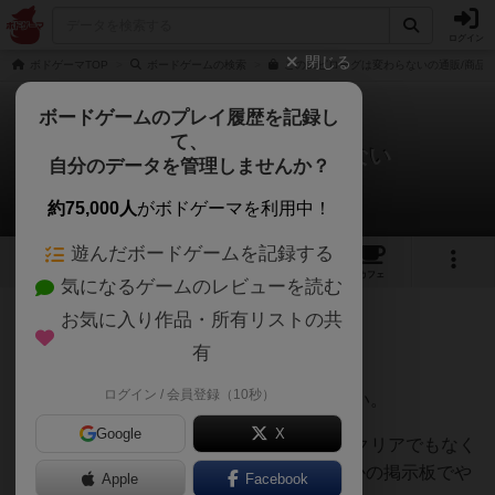
ログイン
閉じる
ボドゲーマTOP
ボードゲームの検索
このエピローグは変わらないの通販/商品
ボードゲームのプレイ履歴を記録し
て、
このエピローグは変わらない
自分のデータを管理しませんか？
ラティさんのレビュー
約75,000人
がボドゲーマを利用中！
遊んだボードゲームを記録する
3
3
15
トップ
画像
動画
レビュー
カフェ
気になるゲームのレビューを読む
お気に入り作品・所有リストの共
167名
0名
0
3ヶ月前
有
ログイン / 会員登録（10秒）
はっきり言ってつまらないしボドゲでは無い。
Google
X
勝ち負けがあるわけでもなく、何をしたらクリアでもなく
ボード"ゲーム"である意味とは？正直どこかの掲示板でや
Apple
Facebook