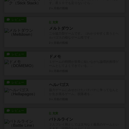
す。星１０でも足りないぐら...
2ヶ月前
の投稿
レビュー
充実
メルトダウン
ニセ協力型ゲームです。（わかりやすく言うとヘ
ルパゴスの様なゲーム性です...
2ヶ月前
の投稿
レビュー
ドメモ
１ゲームの時間が非常に短いながら論理的推理ゲ
ームとしてよくできている。...
3ヶ月前
の投稿
レビュー
ヘルパゴス
協力ゲームにみせかけたバチバチに争ってなんと
か生き残るゲーム。脱落者を...
3ヶ月前
の投稿
レビュー
充実
バトルライン
２人プレイ用としては文句なく最高のゲームとい
えます。証明のルールにより...