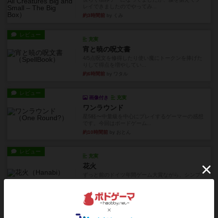
レイできましたのでやってみ...
約3時間前
by くみ
レビュー
充実
宵と暁の呪文書
4/5点呪文を修得したり使い魔にトークンを捧げた
りして得点を増やしてい...
約6時間前
by ワタル
レビュー
画像付き
充実
ワンラウンド
星5軽〜中量級を中心にプレイするゲーマーの感想
です。今回はボードゲーム...
約10時間前
by おとん
レビュー
充実
花火
ずっと前のドイツ年間ゲーム大賞ながら、シンプ
ルで簡単な小ゲームで今でも...
約12時間前
by tamio
レビュー
無限まちがいさがし