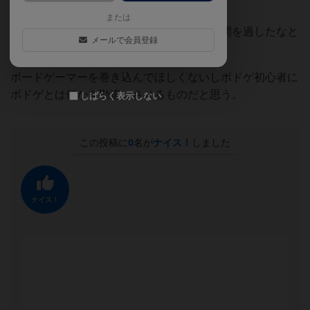
ればいいのではというレベル。
または
無駄に準備もプレイも長く、ただ無駄な時間を過したなと
メールで会員登録
いう感想しか出ない。
ボードゲーマーを巻き込んでほしくないしボドゲ初心者に
ボドゲとは何かを勘違いさせるものだと思う。
しばらく表示しない
この投稿に
0
名が
ナイス！
しました
ナイス！