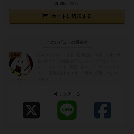
3,300
¥
（税込）
カートに追加する
このレビューの投稿者
好みのジャンル：推理、正体隠匿、マダミス等の情
大賢者
報で戦うゲーム全般 苦手なジャンル：バッティン
グ、トリテ、タイル配置、競り、ワーカープレイス
メント 重量級よりかは軽・中量級で回数こなすの
が好み
ラティ
シェアする