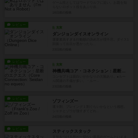
ゲーム性としてはワードウルフに近い。お題を知
らないロボット役をあぶり出...
16日前
の投稿
レビュー
充実
ダンジョンダイスオンライン
運要素高すぎ＆行動順の決め方が理不尽。ダイス1
回振って出目が悪かったら...
23日前
の投稿
レビュー
充実
神機共鳴コア・コネクション：星断のエクエス
コンセプトは面白いがかなりの欠陥あり。●ルー
ル関連の不備が多い。・ルー...
23日前
の投稿
レビュー
ゾフィンズー
運９割、プレイング１割ぐらいかなという感想。
シャチとゾウが強すぎてどれ...
24日前
の投稿
レビュー
スティックスタック
文句をつける所が一切ない最高のゲームといえま