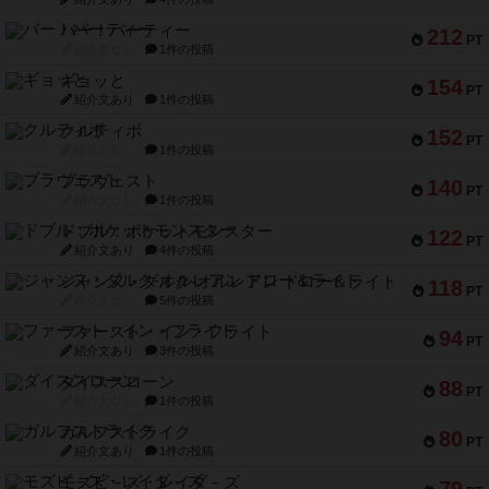
バー！パーティー
212
PT
紹介文なし
1件の投稿
ギョッと
154
PT
紹介文あり
1件の投稿
クルティボ
152
PT
紹介文なし
1件の投稿
ブラヴェスト
140
PT
紹介文なし
1件の投稿
ドブル：ポケットモンスター
122
PT
紹介文あり
4件の投稿
ジャンヌ・ダルク-オルレアン ドロー＆ライト
118
PT
紹介文なし
5件の投稿
ファースト・イン・フライト
94
PT
紹介文あり
3件の投稿
ダイススローン
88
PT
紹介文なし
1件の投稿
ガルフストライク
80
PT
紹介文あり
1件の投稿
モズビ－ズ・レイダ－ズ
79