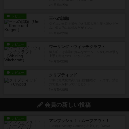
3ヶ月前
の投稿
レビュー
王への請願
ダイスの出目を操作できる拡大再生産っぽいゲー
ム。個人的には好みだがイン...
3ヶ月前
の投稿
レビュー
ワーリング・ウィッチクラフト
個人的には非常に好みなゲーム。左からの攻撃を
上手く耐えつつ、いかに右の...
3ヶ月前
の投稿
レビュー
クリプティッド
非常に完成度の高い論理的推理ゲームです。消去
方で他人が持っているヒント...
3ヶ月前
の投稿
会員の新しい投稿
レビュー
アンブッシュ！：ムーブアウト！
1984年にVictory Gamesが出版した『Move