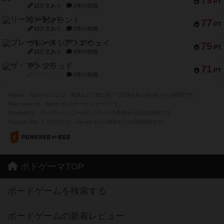
PT
紹介文あり
1件の投稿
リー対グラント
77
PT
紹介文あり
1件の投稿
ブレーキング・アウェイ
75
PT
紹介文あり
4件の投稿
ザ・フラッド
71
PT
紹介文なし
1件の投稿
※Apple、Apple のロゴ は、米国および他の国々で登録されたApple Inc.の商標です。
※App Store は、Apple Inc.のサービスマークです。
※Android は、グーグル インコーポレイテッドの商標または登録商標です。
※Google Play とそのロゴは、Google Inc.の商標または登録商標です。
ボドゲーマTOP
ボードゲームを検索する
ボードゲームの新着レビュー