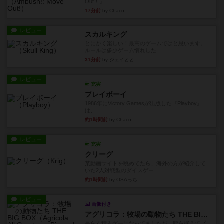
Out！』...
17分前
by Chaco
レビュー
スカルキング
とにかく楽しい！最高のゲームではと思います。
ルールは多少ゲーム慣れした...
31分前
by ジェイとと
レビュー
充実
プレイボーイ
1986年にVictory Gamesが出版した『Playboy』
は、...
約1時間前
by Chaco
レビュー
充実
クリーグ
某動画サイトを眺めてたら、海外の方が紹介して
いた2人対戦型のダイスゲー...
約1時間前
by OSAっち
レビュー
画像付き
アグリコラ：牧場の動物たち THE BIG BOX
長らく積みゲーになってましたが、腰を据えてプ