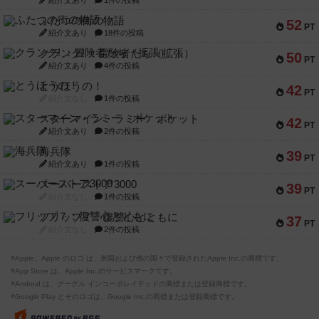
紹介文あり
1件の投稿
ふたつの街の物語
52
PT
紹介文あり
18件の投稿
クランク! ：冒険者たち（拡張）
50
PT
紹介文あり
4件の投稿
とうほうの！
42
PT
紹介文なし
1件の投稿
スターマイン・ラミー ポケット
42
PT
紹介文あり
2件の投稿
海兵隊
39
PT
紹介文あり
1件の投稿
スーパーストア3000
39
PT
紹介文なし
1件の投稿
フリップ７：復讐心とともに
37
PT
紹介文なし
2件の投稿
※Apple、Apple のロゴ は、米国および他の国々で登録されたApple Inc.の商標です。
※App Store は、Apple Inc.のサービスマークです。
※Android は、グーグル インコーポレイテッドの商標または登録商標です。
※Google Play とそのロゴは、Google Inc.の商標または登録商標です。