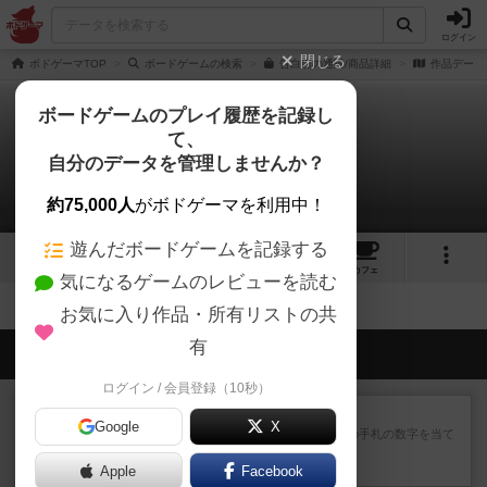
ログイン
閉じる
ボドゲーマTOP
ボードゲームの検索
告白魂の通販/商品詳細
作品データ
ボードゲームのプレイ履歴を記録し
て、
告白魂
自分のデータを管理しませんか？
拡張/関連作品 0件
約75,000人
がボドゲーマを利用中！
遊んだボードゲームを記録する
4
2
4
11
トップ
画像
動画
レビュー
カフェ
気になるゲームのレビューを読む
お気に入り作品・所有リストの共
有
会員の新しい投稿
ログイン / 会員登録（10秒）
レビュー
ゴットファイブ！
Google
X
自分の前に背を向けて並ぶ5枚の手札の数字を当て
るゲーム。相手の手札/場...
Apple
約1時間前
by daisdice
Facebook