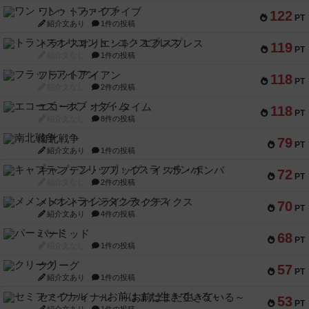
ワン・トゥ・ファイブ
122
PT
紹介文あり
1件の投稿
トランスオリエント・エクスプレス
119
PT
紹介文なし
1件の投稿
フラットアイアン
118
PT
紹介文なし
2件の投稿
エコーズ・オブ・タイム
118
PT
紹介文なし
8件の投稿
南北戦争
79
PT
紹介文あり
1件の投稿
キャプテン・フリップ：イスラ・ボンバ
72
PT
紹介文なし
2件の投稿
メメントオンラインタクティクス
70
PT
紹介文あり
4件の投稿
パーミッド
68
PT
紹介文なし
1件の投稿
クリーグ
57
PT
紹介文あり
1件の投稿
セミファイナル ～お前はまだ生きている～
53
PT