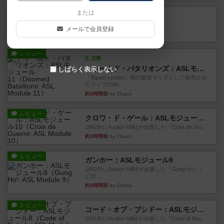
レビュー
または
カタン
神ゲー
メールで会員登録
約1時間前
by アプー
レビュー
充実
ドゥームド・バタリオンズ：ASLモジュール11
しばらく表示しない
『Squad Leader』用の追加マップとして発売され
たマップの#9...
約2時間前
by Chaco
レビュー
クロワ・ド・ゲール：ASLモジュール10
1992年にAvalon Hill社が出版した『Croix de Gu...
約2時間前
by Chaco
レビュー
ガンホー：ASLモジュール9
1992年にAvalon Hill社が出版した『Gung Ho！』
に付...
約2時間前
by Chaco
レビュー
コード・オブ・ブシドー：ASLモジュール8
1991年にAvalon Hill社が出版した『Code of Bus...