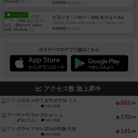
約3時間前
by Chaco
レビュー
ビヨンド・バロー：ASLモジュール1
1985年にAvalon Hill社が出版した『Beyond Valo...
約3時間前
by Chaco
ボドゲーマのアプリ版はこちら
アクセス数 急上昇中
リワイルド：サウスアメリカ
552
PT
紹介文なし
2件の投稿
マーケットフレッシュ
170
PT
紹介文あり
1件の投稿
ファイアー・ブルズ / 火牛陣
141
PT
紹介文なし
1件の投稿