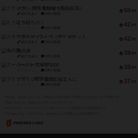
クランク! ：冒険者たち（拡張）
50
PT
紹介文あり
4件の投稿
とうほうの！
42
PT
紹介文なし
1件の投稿
スターマイン・ラミー ポケット
42
PT
紹介文あり
2件の投稿
海兵隊
39
PT
紹介文あり
1件の投稿
スーパーストア3000
39
PT
紹介文なし
1件の投稿
フリップ７：復讐心とともに
37
PT
紹介文なし
2件の投稿
※Apple、Apple のロゴ は、米国および他の国々で登録されたApple Inc.の商標です。
※App Store は、Apple Inc.のサービスマークです。
※Android は、グーグル インコーポレイテッドの商標または登録商標です。
※Google Play とそのロゴは、Google Inc.の商標または登録商標です。