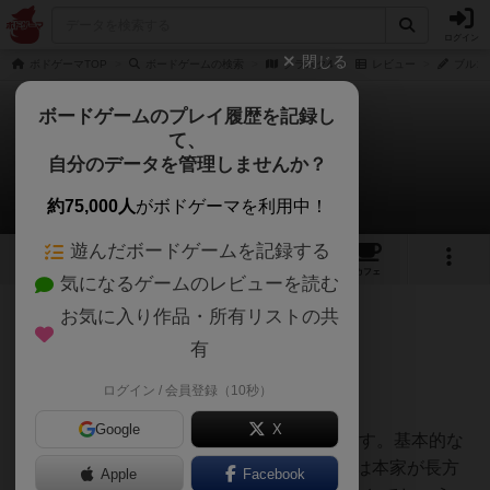
ログイン
閉じる
ボドゲーマTOP
ボードゲームの検索
クラスク4
レビュー
ブルゴ
ボードゲームのプレイ履歴を記録し
て、
クラスク4
自分のデータを管理しませんか？
ブルゴニューさんのレビュー
約75,000人
がボドゲーマを利用中！
遊んだボードゲームを記録する
1
6
46
トップ
画像
動画
レビュー
カフェ
気になるゲームのレビューを読む
お気に入り作品・所有リストの共
322名
0名
0
4年以上前
有
ログイン / 会員登録（10秒）
有名な2人プレイ用klaskの4人版です。
Google
X
失点式で、一人が5失点するとゲーム終了です。基本的な
ルールは本家klaskと一緒です。大きな違いは本家が長方
Apple
Facebook