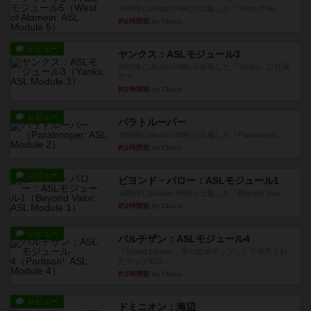
1988年にAvalon Hill社が出版した『West of Ala...
約2時間前
by Chaco
レビュー
ヤンクス：ASLモジュール3
1987年にAvalon Hill社が出版した『Yanks』に付属
のマ...
約2時間前
by Chaco
レビュー
パラトルーパー
1986年にAvalon Hill社が出版した『Paratrooper...
約2時間前
by Chaco
レビュー
ビヨンド・バロー：ASLモジュール1
1985年にAvalon Hill社が出版した『Beyond Valo...
約2時間前
by Chaco
レビュー
パルチザン：ASLモジュール4
『Squad Leader』用の追加マップとして発売され
たマップ#10...
約2時間前
by Chaco
レビュー
ドミニオン：海辺