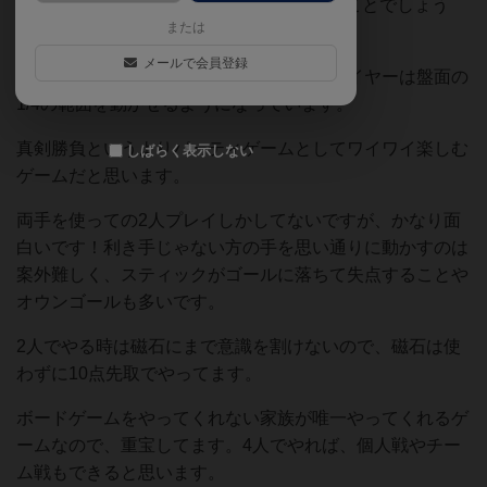
形であるのに対して、klask4は円形であることでしょう
または
か。
メールで会員登録
盤面の下は十字で仕切られていて、各プレイヤーは盤面の
1/4の範囲を動かせるようになっています。
真剣勝負というよりパーティゲームとしてワイワイ楽しむ
しばらく表示しない
ゲームだと思います。
両手を使っての2人プレイしかしてないですが、かなり面
白いです！利き手じゃない方の手を思い通りに動かすのは
案外難しく、スティックがゴールに落ちて失点することや
オウンゴールも多いです。
2人でやる時は磁石にまで意識を割けないので、磁石は使
わずに10点先取でやってます。
ボードゲームをやってくれない家族が唯一やってくれるゲ
ームなので、重宝してます。4人でやれば、個人戦やチー
ム戦もできると思います。