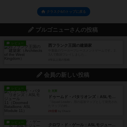
クラスク4のトップに戻る
ブルゴニューさんの投稿
レビュー
西フランク王国の建築家
中量級のワーカープレースメントゲームです。2、
3人で数回プレイしました...
4年以上前
の投稿
会員の新しい投稿
レビュー
充実
ドゥームド・バタリオンズ：ASLモジュール11
『Squad Leader』用の追加マップとして発売され
たマップの#9...
29分前
by Chaco
レビュー
クロワ・ド・ゲール：ASLモジュール10