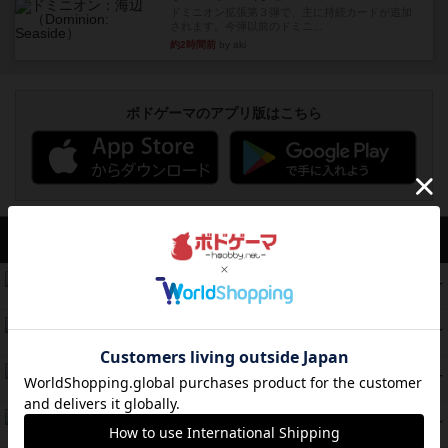
ドミニオン拡張第３弾で、主に持続カードが追加
されます。今弾以前のドミニ...
約2時間前
by aki
ボドゲーマのアプリ版はこちら
アクセス数 急上昇中
リワイルド：サウスアメリカ
552
PT
紹介文なし
2件の投稿
マーケットフレッシュ
170
PT
紹介文あり
1件の投稿
ファイアー・ブルズ / 火牛陣
141
PT
紹介文なし
1件の投稿
ワン・トゥ・ファイブ
122
PT
紹介文あり
1件の投稿