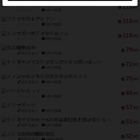
トランスオリエント・エクスプレス
119
PT
紹介文なし
1件の投稿
フラットアイアン
118
PT
紹介文なし
2件の投稿
エコーズ・オブ・タイム
118
PT
紹介文なし
8件の投稿
南北戦争
79
PT
紹介文あり
1件の投稿
キャプテン・フリップ：イスラ・ボンバ
72
PT
紹介文なし
2件の投稿
メメントオンラインタクティクス
70
PT
紹介文あり
4件の投稿
パーミッド
68
PT
紹介文なし
1件の投稿
クリーグ
57
PT
紹介文あり
1件の投稿
セミファイナル ～お前はまだ生きている～
53
PT
紹介文あり
1件の投稿
ふたつの街の物語
52
PT
紹介文あり
18件の投稿