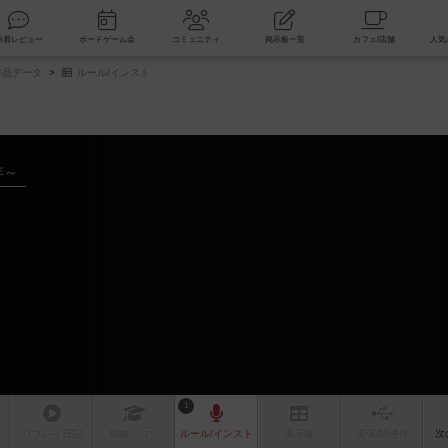
索
新着レビュー
ボードゲーム会
コミュニティ
掲示板一覧
品データ
ルール/インスト
年～
1
リプレイ
日記
戦略
・コツ
ルール
/インスト
掲示板
拡張/関連
作
次