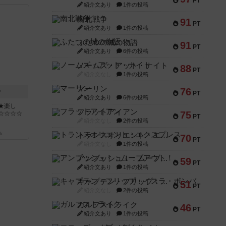
PT
紹介文あり
1件の投稿
南北戦争
91
PT
紹介文あり
1件の投稿
ふたつの城の物語
91
PT
紹介文あり
6件の投稿
ノームズ・アット・ナイト
88
PT
紹介文なし
1件の投稿
マーリン
76
ン
PT
紹介文あり
6件の投稿
★楽し
フラットアイアン
75
☆☆☆☆
PT
紹介文なし
2件の投稿
k
トランスオリエント・エクスプレス
70
PT
紹介文なし
1件の投稿
アンブッシュ！：ムーブアウト！
59
PT
紹介文あり
1件の投稿
キャプテン・フリップ：イスラ・ボンバ
51
PT
紹介文なし
2件の投稿
ガルフストライク
46
PT
紹介文あり
1件の投稿