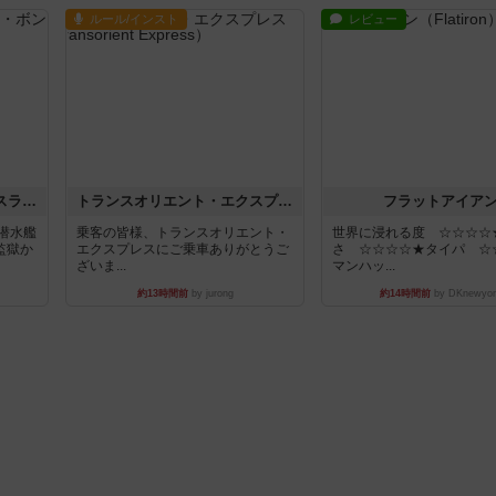
ルール/インスト
レビュー
キャプテン・フリップ：イスラ・ボンバ
トランスオリエント・エクスプレス
フラットアイア
潜水艦
乗客の皆様、トランスオリエント・
世界に浸れる度 ☆☆☆☆
監獄か
エクスプレスにご乗車ありがとうご
さ ☆☆☆☆★タイパ ☆
ざいま...
マンハッ...
約13時間前
by jurong
約14時間前
by DKnewyor