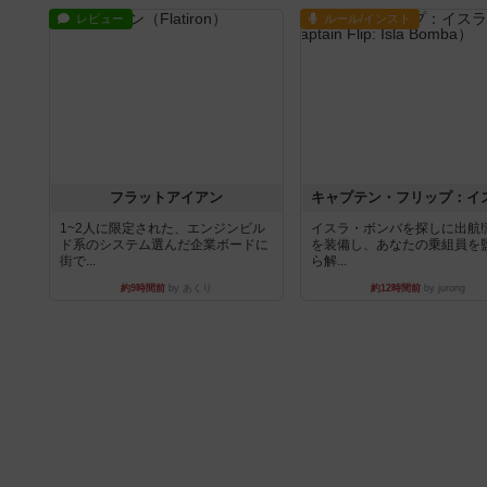
レビュー
ルール/インスト
フラットアイアン
1~2人に限定された、エンジンビル
イスラ・ボンバを探しに出航!
ド系のシステム選んだ企業ボードに
を装備し、あなたの乗組員を
街で...
ら解...
約9時間前
by あくり
約12時間前
by jurong