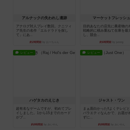
アルナックの失われし遺跡
マーケットフレッシ
アナログ対人プレイ数回。クニツィ
目的あなたの店先に農産物の
ア先生の名作「エルドラドを探し
戦略的に積み重ねて在庫を最
て」にあ...
し、競合...
約2時間前
by おーちゃん
約6時間前
by jurong
レビュー
レビュー
ハゲタカのえじき
ジャスト・ワン
超有名なゲームですが、初めてプレ
まぁ面白かった‼️よくテレビ
イしました。1から15までのカード
バラエティなんかで、お題が
がプ...
ずに...
約8時間前
by みいやん
約8時間前
by みいやん