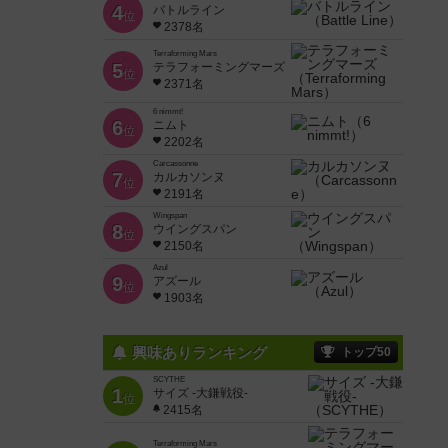
4
バトルライン
位
2378名
Terraforming Mars
5
テラフォーミングマーズ
位
2371名
6 nimmt!
6
ニムト
位
2202名
Carcassonne
7
カルカソンヌ
位
2191名
Wingspan
8
ウイングスパン
位
2150名
Azul
9
アズール
位
1903名
興味ありランキング
トップ50
SCYTHE
1
サイズ -大鎌戦役-
位
2415名
Terraforming Mars