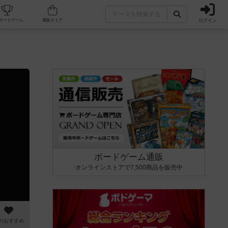
ログイン
カフェ/店舗
人気ボードゲーム
通販ストア
ボードゲーム通販
オンラインストアで7,500商品を販売中
のおすすめ