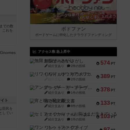
5までの数
ボドファン
。これを
ボードゲームに特化したクラウドファンディング
アクセス数 急上昇中
無限まちがいさがし
574
PT
紹介文あり
2件の投稿
リワイルド：サウスアメリカ
389
PT
紹介文なし
2件の投稿
アンダー・ザ・テーブラー
378
PT
紹介文あり
1件の投稿
ナイト
宵と暁の呪文書
133
PT
紹介文あり
8件の投稿
な臣民を
としてい
セミファイナル ～お前はまだ生きている～
103
PT
紹介文あり
1件の投稿
ワン・トゥ・ファイブ
97