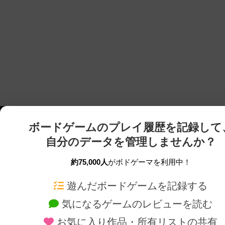
ボードゲームのプレイ履歴を記録して
自分のデータを管理しませんか？
約75,000人
がボドゲーマを利用中！
ボドゲーマTOP
ボードゲーム通販
遊んだボードゲームを記録する
気になるゲームのレビューを読む
ボードゲームを検索する
新作・再入荷情報
お気に入り作品・所有リストの共有
ボードゲームの新着レビュー
定番ボードゲームの通販