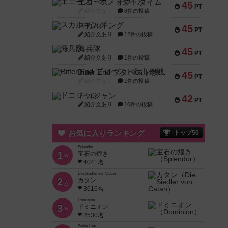
エコーズ・オブ・タイム
45
PT
紹介文なし
8件の投稿
スカルキング
45
PT
紹介文あり
12件の投稿
海兵隊
45
PT
紹介文あり
1件の投稿
Bitter End ブタペスト救出作戦
45
PT
紹介文なし
1件の投稿
ドコジャン
42
PT
紹介文あり
10件の投稿
お気に入りランキング
トップ50
Splendor
1
宝石の煌き
位
4041名
Die Siedler von Catan
2
カタン
位
3616名
Dominion
3
ドミニオン
位
2530名
Battle Line