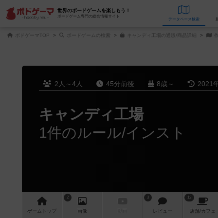
世界のボードゲームを楽しもう！
ボードゲーム専門の総合情報サイト
データベース
検
ボドゲーマTOP
ボードゲームの検索
キャンディ工場の通販/商品詳細
作
2人～4人
45分前後
8歳～
2021
キャンディ工場
1件のルール/インスト
2
3
12
ゲーム
トップ
画像
動画
レビュー
店舗/
カフェ