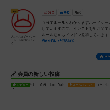
仙人
52名
0名
0
５分でルールがわかりますボードゲーム
していますので、インストを短時間で
ルール動画もドンドン追加していますの
大ちゃん@ボードゲー
ムルール専門ちゃんね
続きを読む（4年以上前）
る
キ
会員の新しい投稿
レビュー
ルール/インスト