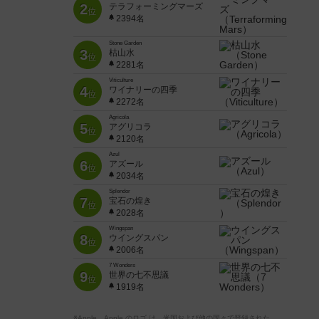
2
テラフォーミングマーズ
位
2394名
Stone Garden
3
枯山水
位
2281名
Viticulture
4
ワイナリーの四季
位
2272名
Agricola
5
アグリコラ
位
2120名
Azul
6
アズール
位
2034名
Splendor
7
宝石の煌き
位
2028名
Wingspan
8
ウイングスパン
位
2006名
7 Wonders
9
世界の七不思議
位
1919名
※Apple、Apple のロゴ は、米国および他の国々で登録された