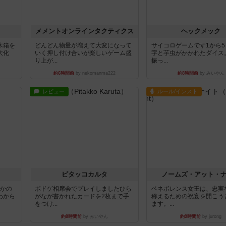
ュ
メメントオンラインタクティクス
ヘックメック
木箱を
どんどん物量が増えて大変になって
サイコロゲームです1から
大化
いく押し付け合いが楽しいゲーム盛
字と芋虫がかかれたダイス
り上が...
振っ...
約6時間前
by nekomanma222
約8時間前
by みいやん
レビュー
ルール/インスト
ピタッコカルタ
ノームズ・アット・
とかの
ボドゲ相席会でプレイしましたひら
ベネボレンス女王は、忠実
わから
がなが書かれたカードを2枚まで手
称えるための祝宴を開こう
をつけ...
ます。...
約8時間前
by みいやん
約9時間前
by jurong