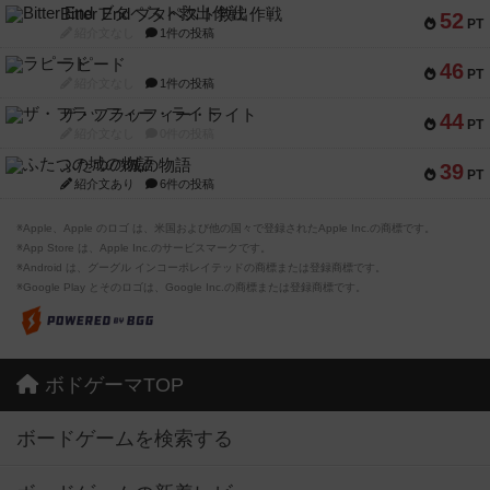
Bitter End ブタペスト救出作戦
52
PT
紹介文なし
1件の投稿
ラピード
46
PT
紹介文なし
1件の投稿
ザ・フラッフィー・ライト
44
PT
紹介文なし
0件の投稿
ふたつの城の物語
39
PT
紹介文あり
6件の投稿
※Apple、Apple のロゴ は、米国および他の国々で登録されたApple Inc.の商標です。
※App Store は、Apple Inc.のサービスマークです。
※Android は、グーグル インコーポレイテッドの商標または登録商標です。
※Google Play とそのロゴは、Google Inc.の商標または登録商標です。
ボドゲーマTOP
ボードゲームを検索する