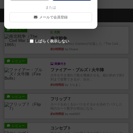
または
会員の新しい投稿
メールで会員登録
レビュー
充実
南北戦争
しばらく表示しない
1983年にVictory Gamesが出版した『The Civil ...
約3時間前
by Chaco
レビュー
画像付き
ファイアー・ブルズ / 火牛陣
火牛を引き連れて敵を殲滅させる。縦か斜めで前2
列まで攻撃できるが、自分...
約5時間前
by うらまこ
レビュー
フリップ７
カードをめくるかパスをするかを決めてパスした
時のカード数字が得点になる...
約6時間前
by mob567
レビュー
コンセプト