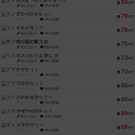
モズビ－ズ・レイダ－ズ
94
PT
紹介文あり
1件の投稿
テンプテーション
79
PT
紹介文なし
2件の投稿
インドネシア
78
PT
紹介文あり
2件の投稿
宵と暁の呪文書
75
PT
紹介文あり
8件の投稿
リスボン・トラム 28
73
PT
紹介文あり
9件の投稿
アマナイト
73
PT
紹介文なし
1件の投稿
ブラヴェスト
66
PT
紹介文なし
1件の投稿
スペクタキュラー
60
PT
紹介文なし
1件の投稿
スモールワールド
59
PT
紹介文あり
13件の投稿
ギャンブラー
58
PT
紹介文なし
2件の投稿