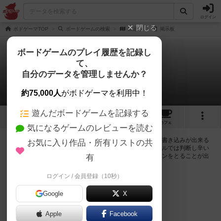
ログイン
閉じる
ボドゲーマTOP
ボードゲームの検索
禁足地
掲示板
ボードゲームのプレイ履歴を記録し
て、
禁足地
自分のデータを管理しませんか？
0件の掲示板
約75,000人
がボドゲーマを利用中！
遊んだボードゲームを記録する
1
1
7
トップ
画像
動画
レビュー
カフェ
気になるゲームのレビューを読む
ログインすると禁足地に関する掲示板の作成やコメントの書き込みが出来る
お気に入り作品・所有リストの共
ようになります。ルールの疑問やエラッタ情報、マニュアルでは判断し辛い
曖昧な表記等について会員同士で自由にコミュニケーションをとることが出
有
来ます。
ログイン / 会員登録（10秒）
ログイン/無料会員登録
Google
X
Apple
Facebook
禁足地のトップに戻る