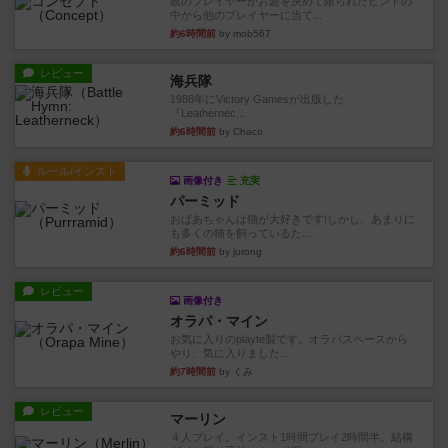
親のプレイヤーがお題を決めて限られたヒントの
中から他のプレイヤーに当て...
約6時間前
by mob567
レビュー
海兵隊
1988年にVictory Gamesが出版した
『Leathernec...
約6時間前
by Chaco
ルール/インスト
画像付き
充実
パーミッド
おばあちゃんは猫が大好きです!しかし、あまりに
も多くの猫を飼っているた...
約6時間前
by jurong
レビュー
画像付き
オラパ・マイン
お気に入りのplayte製です。オラパスペースから
やり、気に入りました...
約7時間前
by くみ
レビュー
マーリン
４人プレイ。インスト1時間プレイ2時間半。結構