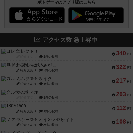
ボドゲーマのアプリ版はこちら
アクセス数 急上昇中
コレクト！
340
PT
紹介文なし
1件の投稿
無限まちがいさがし
322
PT
紹介文あり
2件の投稿
ガルフストライク
217
PT
紹介文あり
1件の投稿
クルティボ
203
PT
紹介文なし
1件の投稿
1809
112
PT
紹介文あり
1件の投稿
ファースト・イン・フライト
108
PT
紹介文あり
3件の投稿