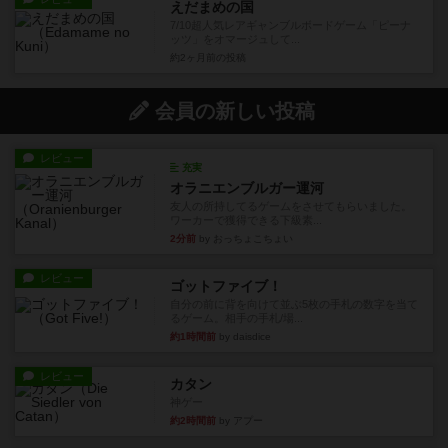
えだまめの国
7/10超人気レアギャンブルボードゲーム「ピーナ
ッツ」をオマージュして...
約2ヶ月前
の投稿
会員の新しい投稿
レビュー
充実
オラニエンブルガー運河
友人の所持してるゲームをさせてもらいました。
ワーカーで獲得できる下級素...
2分前
by おっちょこちょい
レビュー
ゴットファイブ！
自分の前に背を向けて並ぶ5枚の手札の数字を当て
るゲーム。相手の手札/場...
約1時間前
by daisdice
レビュー
カタン
神ゲー
約2時間前
by アプー