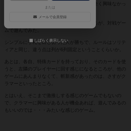
箱絵もパッとせず、小説も知らないので、全く興味なかっ
または
たが、作者がクラマーだったので、プレイ。
メールで会員登録
対戦ゲームと協力ゲームのどちらでも遊べるが、対戦ゲー
ムで遊んでみた。
しばらく表示しない
シンプルに手札を出し切った人が勝ちで、ルールはソリテ
ィアと同じ。違う点は列が6列固定ということくらいか。
あとは、各自、特殊カードを持っており、そのカードを使
うと、左隣のプレイヤーに回す感じになるところが、他の
ゲームにあんまりなくて、斬新感があったのは、さすがク
ラマーといったところ。
とはいえ、そこまで激推しする感じのゲームでもないの
で、クラマーに興味がある人が機会あれば、遊んでみるの
もいいのでは・・・みたいな感じのゲーム。