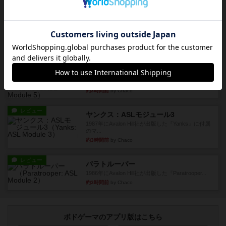
約3時間前
by Chaco
レビュー
ホロウレギオンズ：ASLモジュール7
1989年にAvalon Hill社が出版した『Hollow Legi...
約3時間前
by Chaco
レビュー
ウエスト・オブ・アラメイン：ASLモジュール5
1988年にAvalon Hill社が出版した『West of Ala...
約3時間前
by Chaco
レビュー
ヤンクス：ASLモジュール3
1987年にAvalon Hill社が出版した『Yanks』に付属
のマ...
約3時間前
by Chaco
レビュー
パラトルーパー
1986年にAvalon Hill社が出版した『Paratrooper...
約3時間前
by Chaco
ボドゲーマのアプリ版はこちら