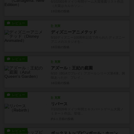
6/102001年ドイツ年間ゲーム大賞推薦リスト作品
（大賞はカルカソン...
13日前
の投稿
レビュー
充実
ディズニーアニメテッド
5/10ディズニー100周年記念で作られたディズニー
アニメのスタジオを...
18日前
の投稿
レビュー
充実
アズール：王妃の庭園
6/10（BGAでプレイ）アズールシリーズ第4弾。興
味あったが、プレイ...
18日前
の投稿
レビュー
充実
リバース
7/102026年ドイツ年間エキスパートゲーム大賞ノ
ミネート作品。登場...
約1ヶ月前
の投稿
レビュー
ボックストップピンボール：ホーンテッドハウス