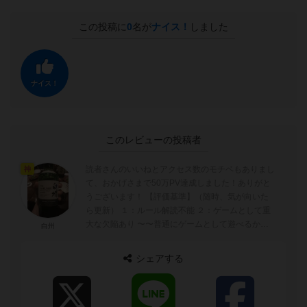
この投稿に
0
名が
ナイス！
しました
ナイス！
このレビューの投稿者
読者さんのいいねとアクセス数のモチベもありまし
神
て、おかげさまで50万PV達成しました！ありがと
うございます！ 【評価基準】（随時、気が向いた
ら更新） １：ルール解読不能 ２：ゲームとして重
大な欠陥あり 〜〜普通にゲームとして遊べるかど
白州
うかの境目〜〜 ...
シェアする