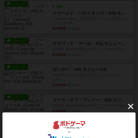
レビュー
充実
ドゥームド・バタリオンズ：ASLモジュール11
『Squad Leader』用の追加マップとして発売され
たマップの#9...
約2時間前
by Chaco
レビュー
クロワ・ド・ゲール：ASLモジュール10
1992年にAvalon Hill社が出版した『Croix de Gu...
約3時間前
by Chaco
レビュー
ガンホー：ASLモジュール9
1992年にAvalon Hill社が出版した『Gung Ho！』
に付...
約3時間前
by Chaco
レビュー
コード・オブ・ブシドー：ASLモジュール8
1991年にAvalon Hill社が出版した『Code of Bus...
約3時間前
by Chaco
レビュー
ザ・ラスト・フラー：ASLモジュール6
『Squad Leader』用の追加マップとして発売され
たマップ#11...