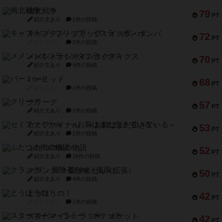
南北戦争
79
PT
紹介文あり
1件の投稿
キャプテン・フリップ：イスラ・ボンバ
72
PT
紹介文なし
2件の投稿
メメントオンラインタクティクス
70
PT
紹介文あり
4件の投稿
パーミッド
68
PT
紹介文なし
1件の投稿
クリーグ
57
PT
紹介文あり
1件の投稿
セミファイナル ～お前はまだ生きている～
53
PT
紹介文あり
1件の投稿
ふたつの街の物語
52
PT
紹介文あり
18件の投稿
クランク! ：冒険者たち（拡張）
50
PT
紹介文あり
4件の投稿
とうほうの！
42
PT
紹介文なし
1件の投稿
スターマイン・ラミー ポケット
42
PT