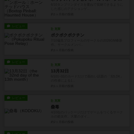
6/10タンブリンダイスを重ねて収納できるように
した感じのアクションゲ...
約1ヶ月前
の投稿
レビュー
充実
ポクポクポクチン
7/10偏見プロフィールのサークルの2026GM春新
作。サークルメンバ...
約1ヶ月前
の投稿
レビュー
充実
13月32日
6/101~32のカードだけで面白い話題の「32LDK」
の作者による1...
約1ヶ月前
の投稿
レビュー
充実
蠱毒
4/10缶のパッケージだけでゲームをつくるサーク
ルの処女作。大量のダイ...
約2ヶ月前
の投稿
レビュー