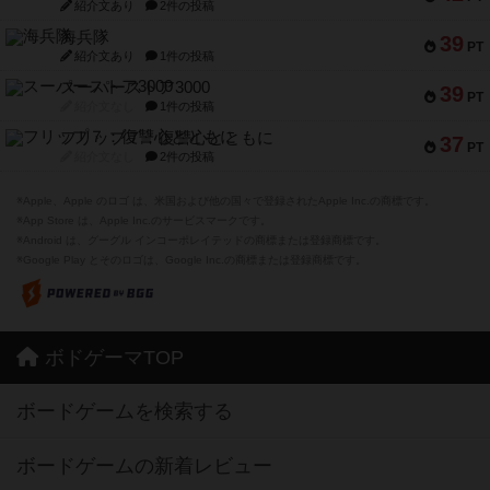
紹介文あり
2件の投稿
海兵隊
39
PT
紹介文あり
1件の投稿
スーパーストア3000
39
PT
紹介文なし
1件の投稿
フリップ７：復讐心とともに
37
PT
紹介文なし
2件の投稿
※Apple、Apple のロゴ は、米国および他の国々で登録されたApple Inc.の商標です。
※App Store は、Apple Inc.のサービスマークです。
※Android は、グーグル インコーポレイテッドの商標または登録商標です。
※Google Play とそのロゴは、Google Inc.の商標または登録商標です。
ボドゲーマTOP
ボードゲームを検索する
ボードゲームの新着レビュー