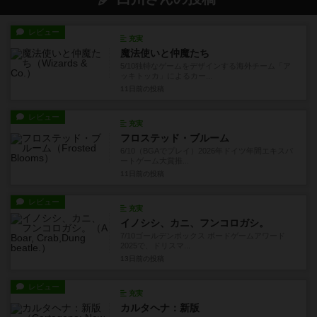
レビュー
充実
魔法使いと仲魔たち
5/10独特なゲームをデザインする海外チーム「ア
ッキトッカ」によるカー...
11日前
の投稿
レビュー
充実
フロステッド・ブルーム
6/10（BGAでプレイ）2026年ドイツ年間エキスパ
ートゲーム大賞推...
11日前
の投稿
レビュー
充実
イノシシ、カニ、フンコロガシ。
7/10ゴールデンボックス ボードゲームアワード
2025で、ドリスマ...
13日前
の投稿
レビュー
充実
カルタヘナ：新版