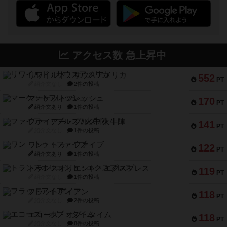
アクセス数 急上昇中
リワイルド：サウスアメリカ
552
PT
紹介文なし
2件の投稿
マーケットフレッシュ
170
PT
紹介文あり
1件の投稿
ファイアー・ブルズ / 火牛陣
141
PT
紹介文なし
1件の投稿
ワン・トゥ・ファイブ
122
PT
紹介文あり
1件の投稿
トランスオリエント・エクスプレス
119
PT
紹介文なし
1件の投稿
フラットアイアン
118
PT
紹介文なし
2件の投稿
エコーズ・オブ・タイム
118
PT
紹介文なし
8件の投稿