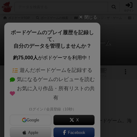
ログイン
閉じる
ボドゲーマTOP
ボードゲームの検索
キングスブリッジ：ザ・ゲーム
レ
ボードゲームのプレイ履歴を記録し
て、
キングスブリッジ：ザ・ゲーム
自分のデータを管理しませんか？
白州さんのレビュー
約75,000人
がボドゲーマを利用中！
遊んだボードゲームを記録する
1
1
トップ
画像
動画
レビュー
カフェ
気になるゲームのレビューを読む
お気に入り作品・所有リストの共
151名
0名
0
3ヶ月前
有
レーティングが非公開に設定されたユーザー
5/10
ログイン / 会員登録（10秒）
Google
X
トランプのソリティアを多人数用にしたカードゲーム。海
外の小説がテーマになったゲーム。
Apple
Facebook