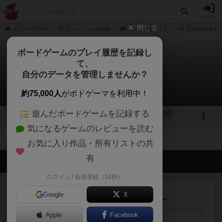
ログイン
閉じる
ボドゲーマTOP
ボードゲームの検索
モンキービジネス
拡張版/関連作
ボードゲームのプレイ履歴を記録し
て、
モンキービジネス
自分のデータを管理しませんか？
拡張/関連作品 0件
約75,000人
がボドゲーマを利用中！
遊んだボードゲームを記録する
1
トップ
画像
動画
レビュー
カフェ
気になるゲームのレビューを読む
お気に入り作品・所有リストの共
有
会員の新しい投稿
ログイン / 会員登録（10秒）
レビュー
充実
Google
X
アンダー・ザ・テーブラー
笑えるバカゲームを集めているライトゲーマーと
Apple
Facebook
してのレビューです。正体隠...