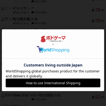
紹介文なし
2件の投稿
インドネシア
78
PT
紹介文あり
2件の投稿
宵と暁の呪文書
75
PT
紹介文あり
8件の投稿
リスボン・トラム 28
73
PT
紹介文あり
9件の投稿
アマナイト
73
PT
紹介文なし
1件の投稿
ブラヴェスト
66
PT
紹介文なし
1件の投稿
スペクタキュラー
60
PT
紹介文なし
1件の投稿
スモールワールド
59
PT
紹介文あり
13件の投稿
ギャンブラー
58
PT
紹介文なし
2件の投稿
Bitter End ブタペスト救出作戦
52
PT
紹介文なし
1件の投稿