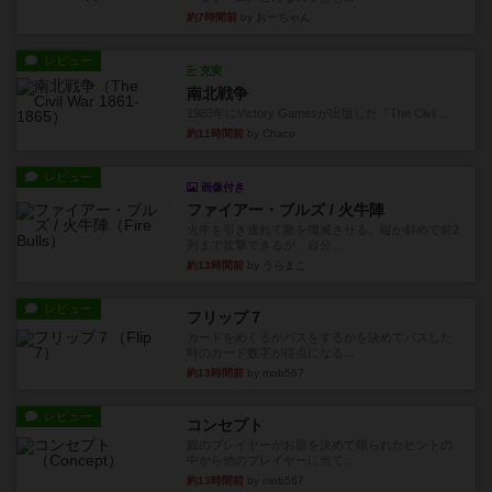
約7時間前
by おーちゃん
レビュー
充実
南北戦争
1983年にVictory Gamesが出版した『The Civil ...
約11時間前
by Chaco
レビュー
画像付き
ファイアー・ブルズ / 火牛陣
火牛を引き連れて敵を殲滅させる。縦か斜めで前2
列まで攻撃できるが、自分...
約13時間前
by うらまこ
レビュー
フリップ７
カードをめくるかパスをするかを決めてパスした
時のカード数字が得点になる...
約13時間前
by mob567
レビュー
コンセプト
親のプレイヤーがお題を決めて限られたヒントの
中から他のプレイヤーに当て...
約13時間前
by mob567