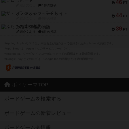
ラピード
46
PT
紹介文なし
1件の投稿
ザ・フラッフィー・ライト
44
PT
紹介文なし
0件の投稿
ふたつの城の物語
39
PT
紹介文あり
6件の投稿
※Apple、Apple のロゴ は、米国および他の国々で登録されたApple Inc.の商標です。
※App Store は、Apple Inc.のサービスマークです。
※Android は、グーグル インコーポレイテッドの商標または登録商標です。
※Google Play とそのロゴは、Google Inc.の商標または登録商標です。
ボドゲーマTOP
ボードゲームを検索する
ボードゲームの新着レビュー
ボードゲーム会情報