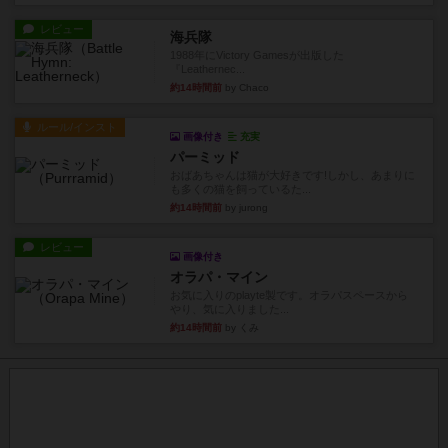
レビュー
海兵隊
1988年にVictory Gamesが出版した
『Leathernec...
約14時間前
by Chaco
ルール/インスト
画像付き
充実
パーミッド
おばあちゃんは猫が大好きです!しかし、あまりに
も多くの猫を飼っているた...
約14時間前
by jurong
レビュー
画像付き
オラパ・マイン
お気に入りのplayte製です。オラパスペースから
やり、気に入りました...
約14時間前
by くみ