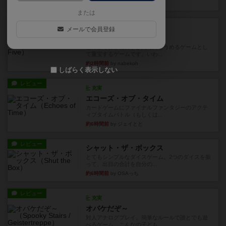
24分前
by toyota
または
レビュー
充実
メールで会員登録
ワン・トゥ・ファイブ
とにかくお手軽にすき間時間をうめるゲームとし
て重宝するゲームです。いわ...
約2時間前
by nabekoh
しばらく表示しない
レビュー
充実
エコーズ・オブ・タイム
カードゲームにファイナルファンタジーのアクテ
ィブタイムバトル（もしくは...
約6時間前
by ジェイとと
レビュー
シャット・ザ・ボックス
とてもシンプルなダイスゲーム。2つのダイスを振
って、出目の合計を自分の...
約6時間前
by OSAっち
レビュー
充実
オバケだぞ～
対人アナログプレイ。簡単なルールで誰とでも遊
べるゲーム。こんなの子ども...