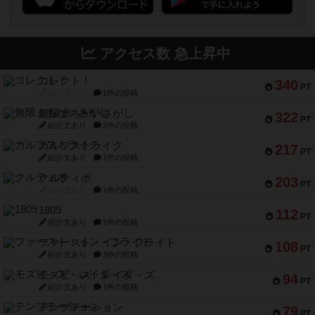
アクセス数 急上昇中
コレクト！
340
PT
紹介文なし
1件の投稿
無限まちがいさがし
322
PT
紹介文あり
2件の投稿
ガルフストライク
217
PT
紹介文あり
1件の投稿
クルティボ
203
PT
紹介文なし
1件の投稿
1809
112
PT
紹介文あり
1件の投稿
ファースト・イン・フライト
108
PT
紹介文あり
3件の投稿
モズビ－ズ・レイダ－ズ
94
PT
紹介文あり
1件の投稿
テンプテーション
79
PT