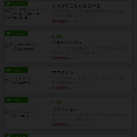
レビュー
クイズすごろく かぶーる
箱絵のデザインは小学校低学年向きの風情があり
ますが、問題のレベルによっ...
約2時間前
by いち
レビュー
充実
クルーバージュ
リプレイ性のある推理ゲームかつ手軽に遊べる素
晴らしいゲームで、対戦、協...
約3時間前
by いち
レビュー
マスクメン
マスクメンすごい好き（プロレスも好き）。強い
やつを決めるというより、ジ...
約7時間前
by わー
レビュー
充実
フィッシェン
デジタルソロプレイ。毒のあるゲームを作るあの
人がデザイン。箱絵からもう...
約8時間前
by おーちゃん
レビュー