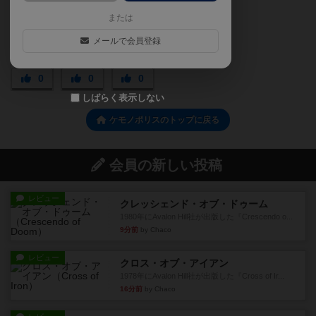
または
メールで会員登録
0
0
0
しばらく表示しない
ケモノポリスのトップに戻る
会員の新しい投稿
レビュー
クレッシェンド・オブ・ドゥーム
1980年にAvalon Hill社が出版した『Crescendo o...
9分前
by Chaco
レビュー
クロス・オブ・アイアン
1978年にAvalon Hill社が出版した『Cross of Ir...
16分前
by Chaco