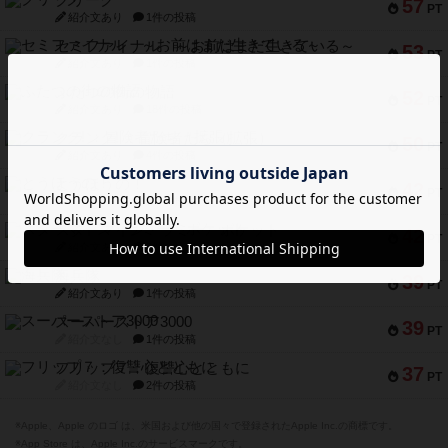
クリーグ
57
PT
紹介文あり
1件の投稿
セミファイナル ～お前はまだ生きている～
53
PT
紹介文あり
1件の投稿
ふたつの街の物語
52
PT
紹介文あり
18件の投稿
クランク! ：冒険者たち（拡張）
50
PT
紹介文あり
4件の投稿
とうほうの！
42
PT
紹介文なし
1件の投稿
スターマイン・ラミー ポケット
42
PT
紹介文あり
2件の投稿
海兵隊
39
PT
紹介文あり
1件の投稿
スーパーストア3000
39
PT
紹介文なし
1件の投稿
フリップ７：復讐心とともに
37
PT
紹介文なし
2件の投稿
※Apple、Apple のロゴ は、米国および他の国々で登録されたApple Inc.の商標です。
※App Store は、Apple Inc.のサービスマークです。