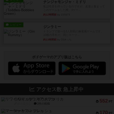
ナンジャモンジャ・ミドリ
私は吃音を持っているのですが、友達と集まって
このゲームをした際、3ゲー...
約12時間前
by 155973
レビュー
ジンラミー
トランプで遊べる2人対戦の麻雀風ゲームです。
10枚の手札で、同じスーツ...
約13時間前
by OSAっち
ボドゲーマのアプリ版はこちら
アクセス数 急上昇中
リワイルド：サウスアメリカ
552
PT
紹介文なし
2件の投稿
マーケットフレッシュ
170
PT