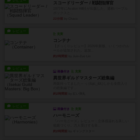
レビュー
スコードリーダー / 戦闘指揮官
1977年にAvalon Hill社が出版した、通称パープル
ボックスと...
22分前
by Chaco
レビュー
充実
コンテナ
【ざっくりレビュー】2026年新版、いくつかのル
ールが追加された。追加...
約2時間前
by Juin-Zuo Lin
レビュー
画像付き
充実
異世界ギルドマスターズ総集編
再販待ってました～っ (&gt;_&lt;)しかも全部入り
の総集編です...
約2時間前
by 紅い弾丸
レビュー
画像付き
充実
ハーモニーズ
『ハーモニーズ』レビュー：立体感溢れる美しい
箱庭づくり。万人受けする良...
約2時間前
by ギャングスター