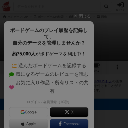
ログイン
閉じる
ボドゲーマTOP
ボードゲームの検索
ケモノポリス
画像
ボードゲームのプレイ履歴を記録し
て、
ケモノポリス
自分のデータを管理しませんか？
3件の画像
約75,000人
がボドゲーマを利用中！
遊んだボードゲームを記録する
3
1
4
トップ
画像
動画
レビュー
カフェ
気になるゲームのレビューを読む
ボドゲーマにログインすると、
「ケモノポリス（KEMONOPOLIS）」
の画像
お気に入り作品・所有リストの共
をアップロード出来たり、他のユーザーの投稿画像に評価を付けることがで
きます。また、トップ6の画像は様々なページで表示されます。
有
ログイン / 会員登録（10秒）
トップに表示される画像
Google
X
merry_andrew_1
merry_andrew_1
merry_andrew_1
Apple
Facebook