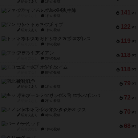
紹介文あり
1件の投稿
ファイアー・ブルズ / 火牛陣
141
PT
紹介文なし
1件の投稿
ワン・トゥ・ファイブ
122
PT
紹介文あり
1件の投稿
トランスオリエント・エクスプレス
119
PT
紹介文なし
1件の投稿
フラットアイアン
118
PT
紹介文なし
2件の投稿
エコーズ・オブ・タイム
118
PT
紹介文なし
8件の投稿
南北戦争
79
PT
紹介文あり
1件の投稿
キャプテン・フリップ：イスラ・ボンバ
72
PT
紹介文なし
2件の投稿
メメントオンラインタクティクス
70
PT
紹介文あり
4件の投稿
パーミッド
68
PT
紹介文なし
1件の投稿