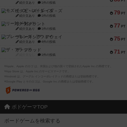
PT
紹介文あり
1件の投稿
モズビ－ズ・レイダ－ズ
79
PT
紹介文あり
1件の投稿
リー対グラント
77
PT
紹介文あり
1件の投稿
ブレーキング・アウェイ
75
PT
紹介文あり
4件の投稿
ザ・フラッド
71
PT
紹介文なし
1件の投稿
※Apple、Apple のロゴ は、米国および他の国々で登録されたApple Inc.の商標です。
※App Store は、Apple Inc.のサービスマークです。
※Android は、グーグル インコーポレイテッドの商標または登録商標です。
※Google Play とそのロゴは、Google Inc.の商標または登録商標です。
ボドゲーマTOP
ボードゲームを検索する