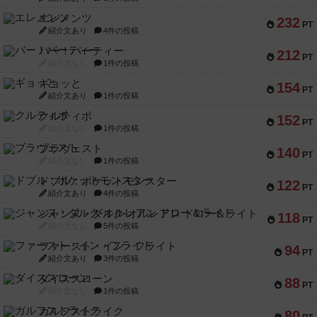
エレメンツ
232
PT
紹介文あり
4件の投稿
バー！パーティー
212
PT
紹介文なし
1件の投稿
ギョッと
154
PT
紹介文あり
1件の投稿
クルティボ
152
PT
紹介文なし
1件の投稿
ブラヴェスト
140
PT
紹介文なし
1件の投稿
ドブル：ポケットモンスター
122
PT
紹介文あり
4件の投稿
ジャンヌ・ダルク-オルレアン ドロー＆ライト
118
PT
紹介文なし
5件の投稿
ファースト・イン・フライト
94
PT
紹介文あり
3件の投稿
ダイススローン
88
PT
紹介文なし
1件の投稿
ガルフストライク
80