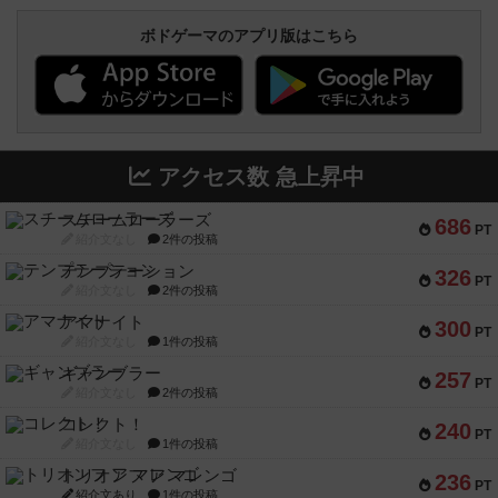
ボドゲーマのアプリ版はこちら
アクセス数 急上昇中
スチームローラーズ
686
PT
紹介文なし
2件の投稿
テンプテーション
326
PT
紹介文なし
2件の投稿
アマナイト
300
PT
紹介文なし
1件の投稿
ギャンブラー
257
PT
紹介文なし
2件の投稿
コレクト！
240
PT
紹介文なし
1件の投稿
トリオンフ ア マレンゴ
236
PT
紹介文あり
1件の投稿