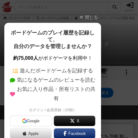
ログイン
閉じる
ボドゲーマTOP
ボードゲームの検索
カワサキネオンギャングスタの通販/商品
ボードゲームのプレイ履歴を記録し
て、
カワサキネオンギャングスタ
自分のデータを管理しませんか？
0件の動画
約75,000人
がボドゲーマを利用中！
遊んだボードゲームを記録する
2
1
5
トップ
画像
動画
レビュー
カフェ
気になるゲームのレビューを読む
お気に入り作品・所有リストの共
カワサキネオンギャングスタのトップに戻る
有
ログイン / 会員登録（10秒）
会員の新しい投稿
Google
X
レビュー
画像付き
Apple
Facebook
アグリコラ：牧場の動物たち THE BIG BOX