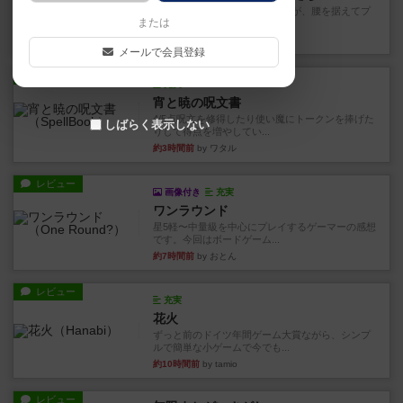
長らく積みゲーになってましたが、腰を据えてプ
または
レイできましたのでやってみ...
34分前
by くみ
メールで会員登録
レビュー
充実
宵と暁の呪文書
4/5点呪文を修得したり使い魔にトークンを捧げた
しばらく表示しない
りして得点を増やしてい...
約3時間前
by ワタル
レビュー
画像付き
充実
ワンラウンド
星5軽〜中量級を中心にプレイするゲーマーの感想
です。今回はボードゲーム...
約7時間前
by おとん
レビュー
充実
花火
ずっと前のドイツ年間ゲーム大賞ながら、シンプ
ルで簡単な小ゲームで今でも...
約10時間前
by tamio
レビュー