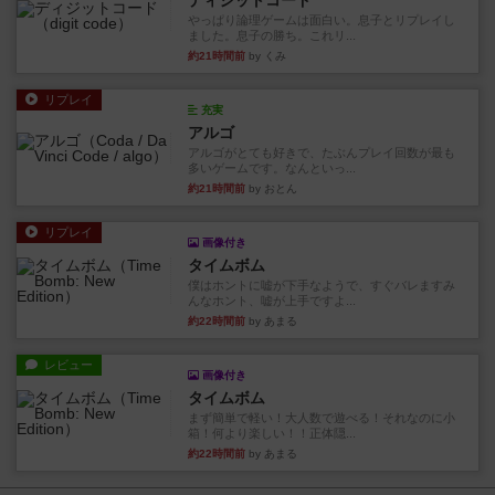
ディジットコード
やっぱり論理ゲームは面白い。息子とリプレイし
ました。息子の勝ち。これリ...
約21時間前
by くみ
リプレイ
充実
アルゴ
アルゴがとても好きで、たぶんプレイ回数が最も
多いゲームです。なんといっ...
約21時間前
by おとん
リプレイ
画像付き
タイムボム
僕はホントに嘘が下手なようで、すぐバレますみ
んなホント、嘘が上手ですよ...
約22時間前
by あまる
レビュー
画像付き
タイムボム
まず簡単で軽い！大人数で遊べる！それなのに小
箱！何より楽しい！！正体隠...
約22時間前
by あまる