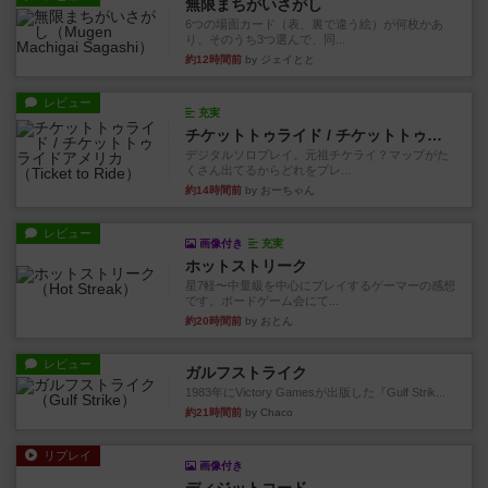
無限まちがいさがし
6つの場面カード（表、裏で違う絵）が何枚かあ
り、そのうち3つ選んで、同...
約12時間前
by ジェイとと
レビュー
充実
チケットトゥライド / チケットトゥライドアメリカ
デジタルソロプレイ。元祖チケライ？マップがた
くさん出てるからどれをプレ...
約14時間前
by おーちゃん
レビュー
画像付き
充実
ホットストリーク
星7軽〜中量級を中心にプレイするゲーマーの感想
です。ボードゲーム会にて...
約20時間前
by おとん
レビュー
ガルフストライク
1983年にVictory Gamesが出版した『Gulf Strik...
約21時間前
by Chaco
リプレイ
画像付き