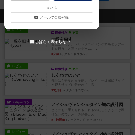
または
会員の新しい投稿
メールで会員登録
レビュー
画像付き
充実
一線を画す
しばらく表示しない
簡単に言うと、トリックテイキングでモダンアー
トを行う、と言ったゲーム。...
8分前
by タカミネコウヘイ
レビュー
画像付き
充実
しあわせのいと
舞台は全寮制の女子高。プレイヤーは探偵サイド
と犯人サイドに分かれて、探...
33分前
by タカミネコウヘイ
戦略やコツ
ノイシュヴァンシュタイン城の設計図
どうにも上手くあれもこれも満たせるようには置
けないので、入口の除去と入...
約1時間前
by オグランド（Oguland）
レビュー
ノイシュヴァンシュタイン城の設計図