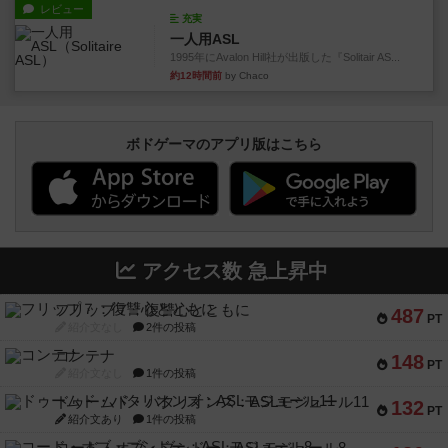
レビュー
充実
一人用ASL
1995年にAvalon Hill社が出版した『Solitair AS...
約12時間前
by Chaco
ボドゲーマのアプリ版はこちら
アクセス数 急上昇中
フリップ７：復讐心とともに
487
PT
紹介文なし
2件の投稿
コンテナ
148
PT
紹介文なし
1件の投稿
ドゥームド・バタリオンズ：ASLモジュール11
132
PT
紹介文あり
1件の投稿