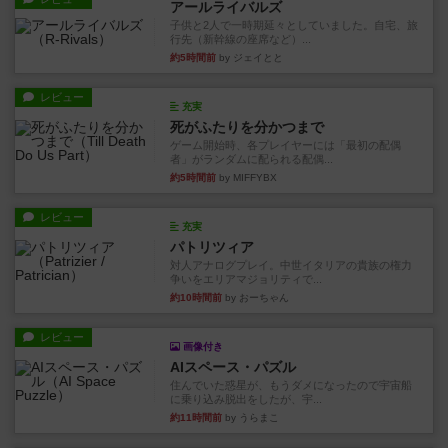
アールライバルズ
子供と2人で一時期延々としていました。自宅、旅
行先（新幹線の座席など）...
約5時間前
by ジェイとと
レビュー
充実
死がふたりを分かつまで
ゲーム開始時、各プレイヤーには「最初の配偶
者」がランダムに配られる配偶...
約5時間前
by MIFFYBX
レビュー
充実
パトリツィア
対人アナログプレイ。中世イタリアの貴族の権力
争いをエリアマジョリティで...
約10時間前
by おーちゃん
レビュー
画像付き
AIスペース・パズル
住んでいた惑星が、もうダメになったので宇宙船
に乗り込み脱出をしたが、宇...
約11時間前
by うらまこ