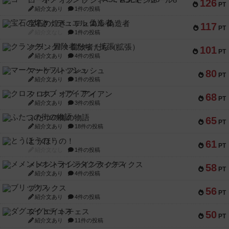
コード・オブ・ブシドー：ASLモジュール8
126
PT
紹介文あり
1件の投稿
宝石の煌き：デュエル 偽造者
117
PT
紹介文なし
1件の投稿
クランク! ：冒険者たち（拡張）
101
PT
紹介文あり
4件の投稿
マーケットフレッシュ
80
PT
紹介文あり
1件の投稿
クロス・オブ・アイアン
68
PT
紹介文あり
3件の投稿
ふたつの街の物語
65
PT
紹介文あり
18件の投稿
とうほうの！
61
PT
紹介文なし
1件の投稿
メメントオンラインタクティクス
58
PT
紹介文あり
4件の投稿
ブリックス
56
PT
紹介文あり
4件の投稿
ダグエイトチェス
50
PT
紹介文あり
11件の投稿