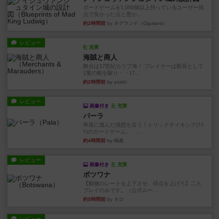
ボードゲームを1,000個以上持っているユーザー視
点で良かった点と悪か...
約2時間前
by オグランド（Oguland）
レビュー
充実
海賊と商人
舞台は17世紀カリブ海！ プレイヤーは船長として
1隻の船を駆り・・17...
約2時間前
by yuishi
レビュー
画像付き
充実
パーラ
率直に遊んだ感想を言う！トリックテイキング(ﾄﾘ
ﾃ)のカードゲーム。 ...
約4時間前
by 鳴屋
レビュー
画像付き
充実
ボツワナ
【動物のレートを上下させ、得点を上げろ】二人
プレイのみです。（公式ルー...
約5時間前
by ネロ
レビュー