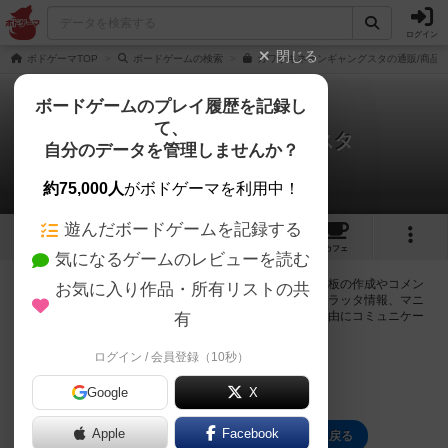
ログイン
閉じる
ボドゲーマTOP
ボードゲームの検索
カワサキネオンギャングスタの通販/商品
ボードゲームのプレイ履歴を記録し
て、
カワサキネオンギャングスタ
自分のデータを管理しませんか？
0件の掲示板
約75,000人
がボドゲーマを利用中！
遊んだボードゲームを記録する
2
1
5
トップ
画像
動画
レビュー
カフェ
気になるゲームのレビューを読む
ログインするとカワサキネオンギャングスタに関する掲示板の作成やコメン
お気に入り作品・所有リストの共
トの書き込みが出来るようになります。ルールの疑問やエラッタ情報、マニ
ュアルでは判断し辛い曖昧な表記等について会員同士で自由にコミュニケー
有
ションをとることが出来ます。
ログイン / 会員登録（10秒）
ログイン/無料会員登録
Google
X
Apple
Facebook
カワサキネオンギャングスタのトップに戻る