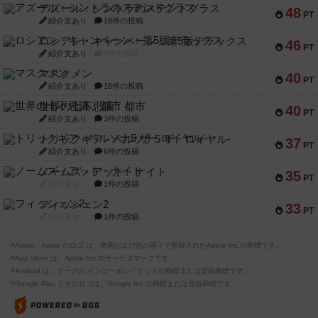
アズール：シントラのステンドグラス
48
PT
紹介文あり
18件の投稿
ロシアン・キャンペーン：第5版デラックス
46
PT
紹介文あり
0件の投稿
マスクメン
40
PT
紹介文あり
16件の投稿
世界の七不思議：都市
40
PT
紹介文あり
3件の投稿
トリックギア - ペルソナ5 ザ・ロイヤル-
37
PT
紹介文あり
6件の投稿
ノームズ・アット・ナイト
35
PT
紹介文なし
1件の投稿
フィッシェン2
33
PT
紹介文なし
1件の投稿
※Apple、Apple のロゴ は、米国および他の国々で登録されたApple Inc.の商標です。
※App Store は、Apple Inc.のサービスマークです。
※Android は、グーグル インコーポレイテッドの商標または登録商標です。
※Google Play とそのロゴは、Google Inc.の商標または登録商標です。