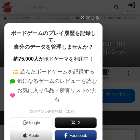
ログイン
閉じる
ボドゲーマTOP
ボードゲームの検索
家庭教師ヒットマンREBORN! THE 100 
ボードゲームのプレイ履歴を記録し
て、
家庭教師ヒットマンREBORN! THE 100
自分のデータを管理しませんか？
DILEMMAS -ザ ハンドレッド ジレンマ-
0件のリプレイ日記
約75,000人
がボドゲーマを利用中！
遊んだボードゲームを記録する
1
1
2
トップ
画像
動画
レビュー
カフェ
気になるゲームのレビューを読む
お気に入り作品・所有リストの共
家庭教師ヒットマンREBORN! THE 100 DILEMMAS -ザ ハンドレッ
ド ジレンマ-のトップに戻る
有
ログイン / 会員登録（10秒）
会員の新しい投稿
Google
X
レビュー
Apple
Facebook
充実