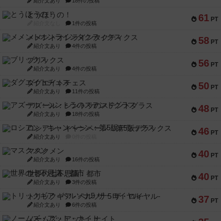
紹介文あり
18件の投稿
とうほうの！
61
PT
紹介文なし
1件の投稿
メメントオンラインタクティクス
58
PT
紹介文あり
4件の投稿
ブリックス
56
PT
紹介文あり
4件の投稿
ダグエイトチェス
50
PT
紹介文あり
11件の投稿
アズール：シントラのステンドグラス
48
PT
紹介文あり
18件の投稿
ロシアン・キャンペーン：第5版デラックス
46
PT
紹介文あり
0件の投稿
マスクメン
40
PT
紹介文あり
16件の投稿
世界の七不思議：都市
40
PT
紹介文あり
3件の投稿
トリックギア - ペルソナ5 ザ・ロイヤル-
37
PT
紹介文あり
6件の投稿
ノームズ・アット・ナイト