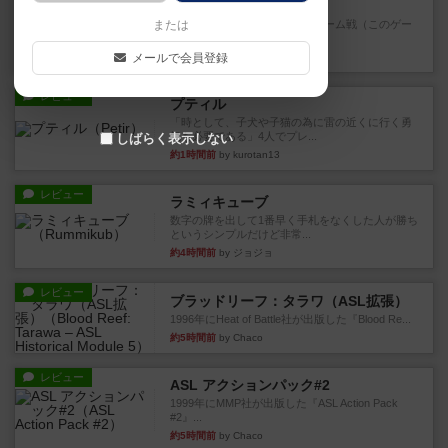
エージェンシー
または
トリックテイキング好きで、チーム戦（このゲー
ムは4人専用）好きなら間違...
メールで会員登録
37分前
by ハロ
レビュー
プティル
「時として、子犬や子猫の為に雷の近くに行く勇
気も必要である」4人でプレ...
しばらく表示しない
約1時間前
by kurotan13
レビュー
ラミィキューブ
数字の牌を出して1番早く手札をなくした人が勝ち
というシンプルだけど非常...
約4時間前
by ジョジョ
レビュー
ブラッドリーフ：タラワ（ASL拡張）
1996年にHeat of Battle社が出版した『Blood Re...
約5時間前
by Chaco
レビュー
ASL アクションパック#2
1999年にMMP社が出版した『ASL Action Pack
#2』...
約5時間前
by Chaco