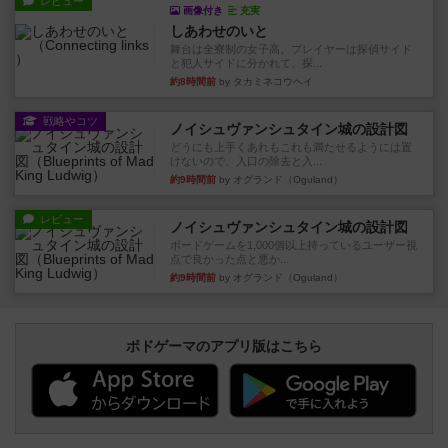
レビュー
画像付き
充実
しあわせのいと
舞台は全寮制の女子高。プレイヤーは探偵サイド
と犯人サイドに分かれて、探...
約8時間前
by タカミネコウヘイ
戦略やコツ
ノイシュヴァンシュタイン城の設計図
どうにも上手くあれもこれも満たせるようには置
けないので、入口の除去と入...
約9時間前
by オグランド（Oguland）
レビュー
ノイシュヴァンシュタイン城の設計図
ボードゲームを1,000個以上持っているユーザー視
点で良かった点と悪か...
約9時間前
by オグランド（Oguland）
ボドゲーマのアプリ版はこちら