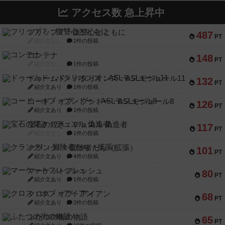
アクセス数 急上昇中
フリップ７：復讐心とともに
487
PT
紹介文なし
2件の投稿
コンテナ
148
PT
紹介文なし
1件の投稿
ドゥームド・バタリオンズ：ASLモジュール11
132
PT
紹介文あり
1件の投稿
コード・オブ・ブシドー：ASLモジュール8
126
PT
紹介文あり
1件の投稿
宝石の煌き：デュエル 偽造者
117
PT
紹介文なし
1件の投稿
クランク! ：冒険者たち（拡張）
101
PT
紹介文あり
4件の投稿
マーケットフレッシュ
80
PT
紹介文あり
1件の投稿
クロス・オブ・アイアン
68
PT
紹介文あり
3件の投稿
ふたつの街の物語
65
PT