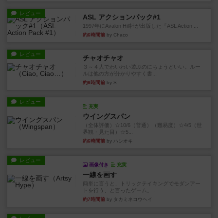
レビュー
ASL アクションパック#1
1997年にAvalon Hill社が出版した『ASL Action ...
約6時間前
by Chaco
レビュー
チャオチャオ
３～４人でわいわい遊ぶのにちょうどいい。ルー
ルは他の方が分かりやすく書...
約6時間前
by S
レビュー
充実
ウイングスパン
（全体評価）☆10/6（普通）（難易度）☆4/5（世
界観・見た目）☆5...
約6時間前
by ハシオキ
レビュー
画像付き
充実
一線を画す
簡単に言うと、トリックテイキングでモダンアー
トを行う、と言ったゲーム。...
約7時間前
by タカミネコウヘイ