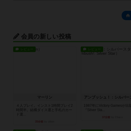
会員の新しい投稿
レビュー
レビュー
マーリン
アンブッシュ！：シルバー
４人プレイ。インスト1時間プレイ2
1987年にVictory Gamesが
時間半。結構ダイス運と手札のカー
『Silver Sta...
ド運...
37分前
by Chaco
35分前
by oliber