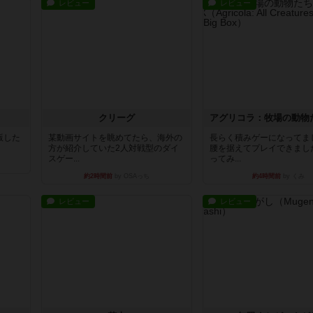
レビュー
レビュー
クリーグ
出版した
某動画サイトを眺めてたら、海外の
長らく積みゲーになってま
方が紹介していた2人対戦型のダイ
腰を据えてプレイできまし
スゲー...
ってみ...
約2時間前
by OSAっち
約4時間前
by くみ
レビュー
レビュー