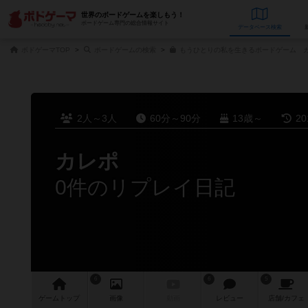
世界のボードゲームを楽しもう！
ボードゲーム専門の総合情報サイト
データベース
検
ボドゲーマTOP
ボードゲームの検索
もうひとりの私を生きるボードゲーム カ
2人～3人
60分～90分
13歳～
2
カレポ
0件のリプレイ日記
6
6
5
ゲーム
トップ
画像
動画
レビュー
店舗/
カフェ