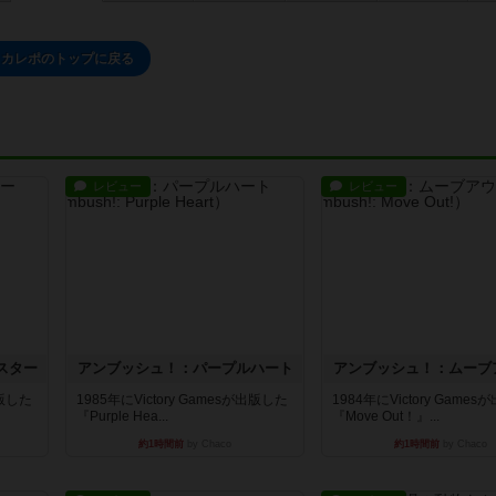
カレポのトップに戻る
レビュー
レビュー
スター
アンブッシュ！：パープルハート
アンブッシュ！：ムーブ
出版した
1985年にVictory Gamesが出版した
1984年にVictory Game
『Purple Hea...
『Move Out！』...
約1時間前
by Chaco
約1時間前
by Chaco