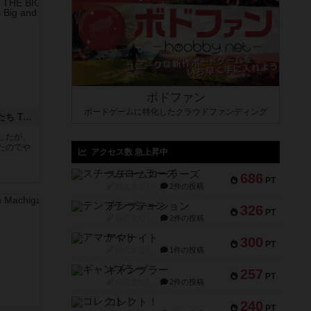
ボドファン
ボードゲームに特化したクラウドファンディング
アグリコラ：牧場の動物たち THE BIG BOX
したが、
たのでや
アクセス数 急上昇中
スチームローラーズ
686
PT
紹介文なし
2件の投稿
テンプテーション
326
PT
紹介文なし
2件の投稿
アマナイト
300
PT
紹介文なし
1件の投稿
ギャンブラー
257
PT
紹介文なし
2件の投稿
コレクト！
240
PT