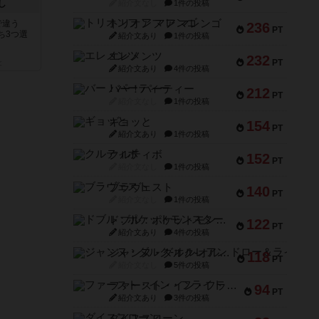
し
紹介文なし
1件の投稿
トリオンフ ア マレンゴ
で違う
236
PT
ち3つ選
紹介文あり
1件の投稿
エレメンツ
232
PT
と
紹介文あり
4件の投稿
バー！パーティー
212
PT
紹介文なし
1件の投稿
ギョッと
154
PT
紹介文あり
1件の投稿
クルティボ
152
PT
紹介文なし
1件の投稿
ブラヴェスト
140
PT
紹介文なし
1件の投稿
ドブル：ポケットモンスター
122
PT
紹介文あり
4件の投稿
ジャンヌ・ダルク-オルレアン ドロー＆ライト
118
PT
紹介文なし
5件の投稿
ファースト・イン・フライト
94
PT
紹介文あり
3件の投稿
ダイススローン