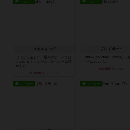
レビュー
レビュー
スカルキング
プレイボーイ
とにかく楽しい！最高のゲームでは
1986年にVictory Gamesが
と思います。ルールは多少ゲーム慣
『Playboy』は、...
れした...
約2時間前
by Chaco
約1時間前
by ジェイとと
レビュー
レビュー