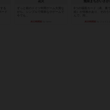
花火
無限まちがいさが
イする
ずっと前のドイツ年間ゲーム大賞な
6つの場面カード（表、裏
ボード
がら、シンプルで簡単な小ゲームで
絵）が何枚かあり、そのう
今でも...
んで、同...
約13時間前
by tamio
約16時間前
by ジェイと