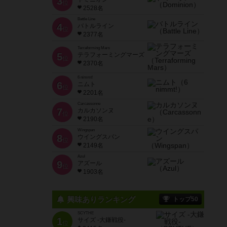
3
位
2528名
Battle Line
4
バトルライン
位
2377名
Terraforming Mars
5
テラフォーミングマーズ
位
2370名
6 nimmt!
6
ニムト
位
2201名
Carcassonne
7
カルカソンヌ
位
2190名
Wingspan
8
ウイングスパン
位
2149名
Azul
9
アズール
位
1903名
興味ありランキング
トップ50
SCYTHE
1
サイズ -大鎌戦役-
位