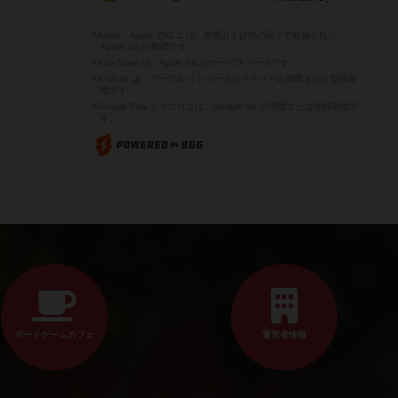
※Apple、Apple のロゴ は、米国および他の国々で登録された
Apple Inc.の商標です。
※App Store は、Apple Inc.のサービスマークです。
※Android は、グーグル インコーポレイテッドの商標または登録商
標です。
※Google Play とそのロゴは、Google Inc.の商標または登録商標で
す。
ボードゲームカフェ
運営者情報