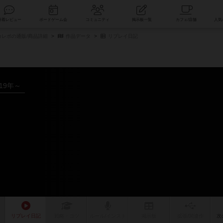
索
新着レビュー
ボードゲーム会
コミュニティ
掲示板一覧
レポの通販/商品詳細
作品データ
リプレイ日記
019年～
リプレイ
日記
戦略
・コツ
ルール
/インスト
掲示板
拡張/関連
作
次