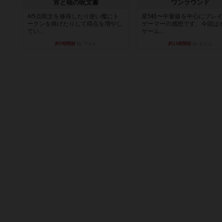
宵と暁の呪文書
ワンラウンド
4/5点呪文を修得したり使い魔にト
星5軽〜中量級を中心にプレ
ークンを捧げたりして得点を増やし
ゲーマーの感想です。今回は
てい...
ゲーム...
約7時間前
by ワタル
約11時間前
by おとん