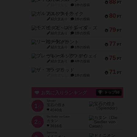
88
PT
紹介文なし
1件の投稿
ガルフストライク
80
PT
紹介文あり
1件の投稿
モズビ－ズ・レイダ－ズ
79
PT
紹介文あり
1件の投稿
リー対グラント
77
PT
紹介文あり
1件の投稿
ブレーキング・アウェイ
75
PT
紹介文あり
4件の投稿
ザ・フラッド
71
PT
紹介文なし
1件の投稿
お気に入りランキング
トップ50
Splendor
1
宝石の煌き
位
4040名
Die Siedler von Catan
2
カタン
位
3616名
Dominion
ドミニオン