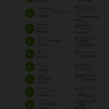
2415名
Terraforming Mars
2
テラフォーミングマーズ
位
2394名
Stone Garden
3
枯山水
位
2281名
Viticulture
4
ワイナリーの四季
位
2272名
Agricola
5
アグリコラ
位
2119名
Azul
6
アズール
位
2035名
Splendor
7
宝石の煌き
位
2028名
Wingspan
8
ウイングスパン
位
2006名
7 Wonders
9
世界の七不思議
位
1919名