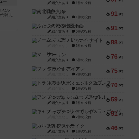
PT
ュー
紹介文あり
1件の投稿
ルなルー
南北戦争
91
PT
ゲ慣れし
紹介文あり
1件の投稿
ふたつの城の物語
91
PT
紹介文あり
6件の投稿
ノームズ・アット・ナイト
88
PT
紹介文なし
1件の投稿
マーリン
76
PT
紹介文あり
6件の投稿
フラットアイアン
75
PT
紹介文なし
2件の投稿
トランスオリエント・エクスプレス
70
PT
紹介文なし
1件の投稿
アンブッシュ！：ムーブアウト！
59
PT
紹介文あり
1件の投稿
キャプテン・フリップ：イスラ・ボンバ
51
PT
紹介文なし
2件の投稿
ガルフストライク
46
PT
紹介文あり
1件の投稿