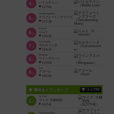
4
バトルライン
位
2379名
Terraforming Mars
5
テラフォーミングマーズ
位
2371名
6 nimmt!
6
ニムト
位
2202名
Carcassonne
7
カルカソンヌ
位
2191名
Wingspan
8
ウイングスパン
位
2150名
Azul
9
アズール
位
1903名
興味ありランキング
トップ50
SCYTHE
1
サイズ -大鎌戦役-
位
2415名
Terraforming Mars