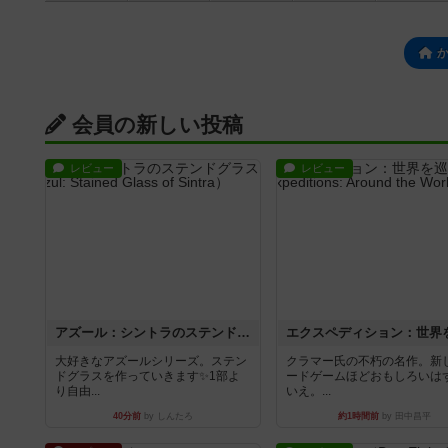
会員の新しい投稿
レビュー
レビュー
アズール：シントラのステンドグラス
大好きなアズールシリーズ。ステン
クラマー氏の不朽の名作。新
ドグラスを作っていきます✨1部よ
ードゲームほどおもしろいは
り自由...
いえ。...
40分前
by しんたろ
約1時間前
by 田中昌平