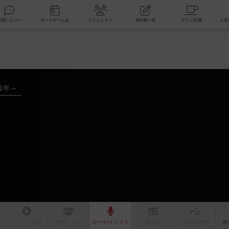
索
新着レビュー
ボードゲーム会
コミュニティ
掲示板一覧
21年～
リプレイ
日記
戦略
・コツ
ルール
/インスト
掲示板
拡張/関連
作
次