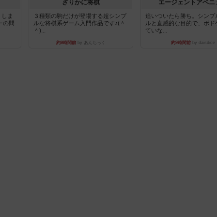
ざりかに将棋
エージェントアベニ
りしま
３種類の駒だけが登場する超シンプ
追いついたら勝ち。シンプ
ーの間
ルな将棋系ゲーム入門作品です♪(＾
ルと直感的な目的で、ボド
＾)...
ていな...
約9時間前
by あんちっく
約9時間前
by daisdice