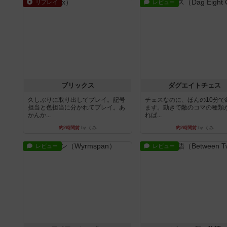
リプレイ
レビュー
ブリックス
ダグエイトチェス
久しぶりに取り出してプレイ。記号
チェスなのに、ほんの10分で
担当と色担当に分かれてプレイ。あ
ます。動きで敵のコマの種類
かんか...
れば...
約2時間前
by くみ
約2時間前
by くみ
レビュー
レビュー