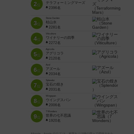
2
テラフォーミングマーズ
位
2396名
Stone Garden
3
枯山水
位
2281名
Viticulture
4
ワイナリーの四季
位
2272名
Agricola
5
アグリコラ
位
2120名
Azul
6
アズール
位
2034名
Splendor
7
宝石の煌き
位
2031名
Wingspan
8
ウイングスパン
位
2006名
7 Wonders
9
世界の七不思議
位
1920名
※Apple、Apple のロゴ は、米国および他の国々で登録された