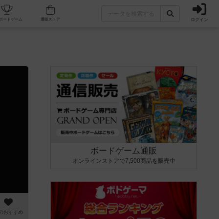
ログイン
カフェ/店舗
人気ボードゲーム
通販ストア
ボードゲーム通販
オンラインストアで7,500商品を販売中
のおすすめ