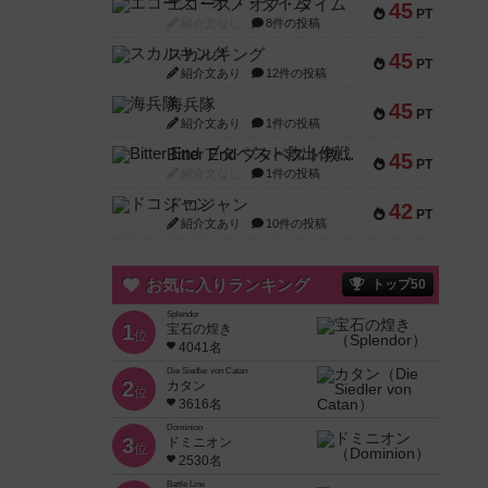
エコーズ・オブ・タイム
45
PT
紹介文なし
8件の投稿
スカルキング
45
PT
紹介文あり
12件の投稿
海兵隊
45
PT
紹介文あり
1件の投稿
Bitter End ブタペスト救出作戦
45
PT
紹介文なし
1件の投稿
ドコジャン
42
PT
紹介文あり
10件の投稿
お気に入りランキング
トップ50
Splendor
1
宝石の煌き
位
4041名
Die Siedler von Catan
2
カタン
位
3616名
Dominion
3
ドミニオン
位
2530名
Battle Line