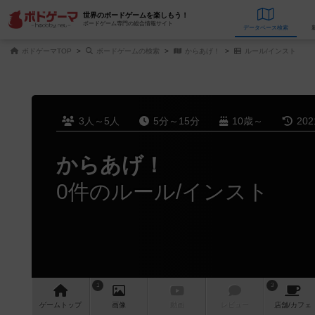
世界のボードゲームを楽しもう！
ボードゲーム専門の総合情報サイト
データベース
検
ボドゲーマTOP
ボードゲームの検索
からあげ！
ルール/インスト
3人～5人
5分～15分
10歳～
20
からあげ！
0件のルール/インスト
1
3
ゲーム
トップ
画像
動画
レビュー
店舗/
カフェ