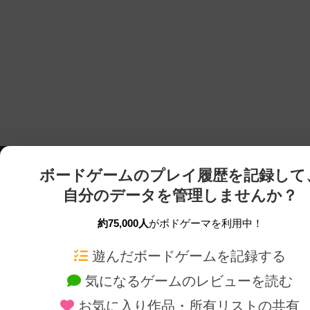
ボードゲームのプレイ履歴を記録して
自分のデータを管理しませんか？
約75,000人
がボドゲーマを利用中！
ボドゲーマTOP
ボードゲーム通販
遊んだボードゲームを記録する
気になるゲームのレビューを読む
ボードゲームを検索する
新作・再入荷情報
お気に入り作品・所有リストの共有
ボードゲームの新着レビュー
定番ボードゲームの通販