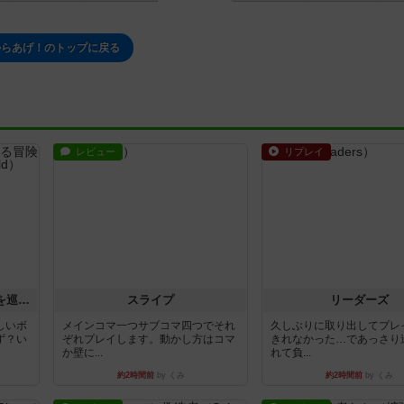
からあげ！のトップに戻る
レビュー
リプレイ
エクスペディション：世界を巡る冒険
スライプ
リーダーズ
しいボ
メインコマ一つサブコマ四つでそれ
久しぶりに取り出してプレ
ず？い
ぞれプレイします。動かし方はコマ
きれなかった…であっさり
か壁に...
れて負...
約2時間前
by くみ
約2時間前
by くみ