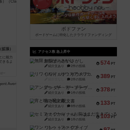
ボドファン
ボードゲームに特化したクラウドファンディング
（拡張）
アクセス数 急上昇中
とに能力
無限まちがいさがし
できるよ
574
PT
紹介文あり
2件の投稿
っぽー
リワイルド：サウスアメリカ
389
PT
紹介文なし
2件の投稿
アンダー・ザ・テーブラー
378
PT
紹介文あり
1件の投稿
宵と暁の呪文書
133
PT
紹介文あり
8件の投稿
セミファイナル ～お前はまだ生きている～
103
PT
紹介文あり
1件の投稿
ワン・トゥ・ファイブ
97