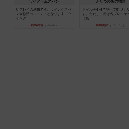
ワイアームスパン
ふたつの街の物語
初プレイの感想です。ウイングスパ
タイルを4×4で並べて街づく
ン履修済のコメントとなります。ウ
す。ただし、街は各プレイヤ
イング...
にあ...
約4時間前
by daisdice
約8時間前
by ジェイとと