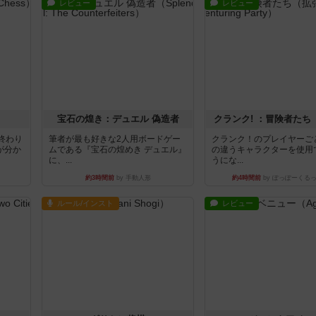
レビュー
レビュー
宝石の煌き：デュエル 偽造者
クランク! ：冒険者たち
終わり
筆者が最も好きな2人用ボードゲー
クランク！のプレイヤーご
が分か
ムである『宝石の煌めき デュエル』
の違うキャラクターを使用
に、...
うにな...
約3時間前
by 手動人形
約4時間前
by ぽっぽーくる
ルール/インスト
レビュー