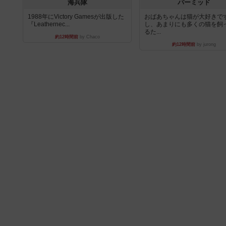
海兵隊
パーミッド
1988年にVictory Gamesが出版した
おばあちゃんは猫が大好きです
『Leathernec...
し、あまりにも多くの猫を飼
るた...
約12時間前
by Chaco
約12時間前
by jurong