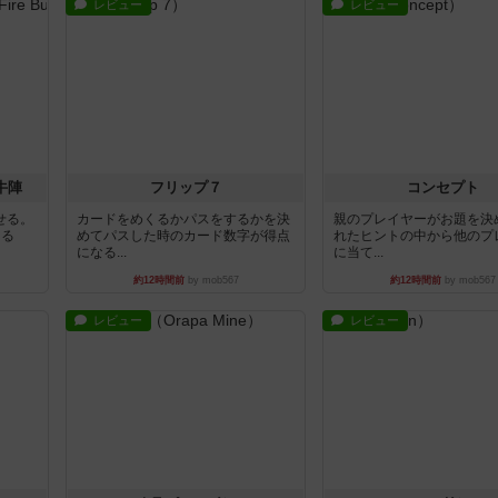
レビュー
レビュー
牛陣
フリップ７
コンセプト
せる。
カードをめくるかパスをするかを決
親のプレイヤーがお題を決
きる
めてパスした時のカード数字が得点
れたヒントの中から他のプ
になる...
に当て...
約12時間前
by mob567
約12時間前
by mob567
レビュー
レビュー