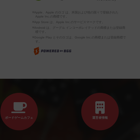
※Apple、Apple のロゴ は、米国および他の国々で登録された
Apple Inc.の商標です。
※App Store は、Apple Inc.のサービスマークです。
※Android は、グーグル インコーポレイテッドの商標または登録商
標です。
※Google Play とそのロゴは、Google Inc.の商標または登録商標で
す。
ボードゲームカフェ
運営者情報