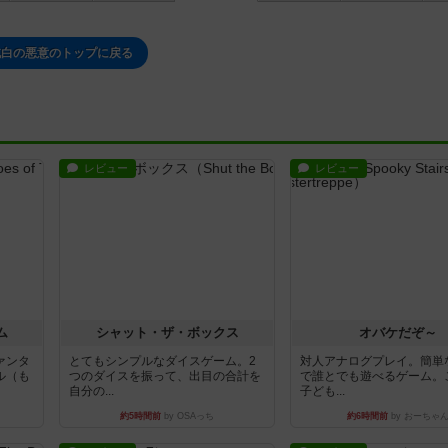
純白の悪意のトップに戻る
レビュー
レビュー
ム
シャット・ザ・ボックス
オバケだぞ～
ァンタ
とてもシンプルなダイスゲーム。2
対人アナログプレイ。簡単
ル（も
つのダイスを振って、出目の合計を
で誰とでも遊べるゲーム。
自分の...
子ども...
約5時間前
by OSAっち
約6時間前
by おーちゃ