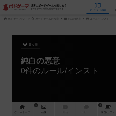
世界のボードゲームを楽しもう！
ボードゲーム専門の総合情報サイト
データベース
検
ボドゲーマTOP
ボードゲームの検索
純白の悪意
ルール/インスト
8人用
純白の悪意
0件のルール/インスト
1
4
ゲーム
トップ
画像
動画
レビュー
店舗/
カフェ