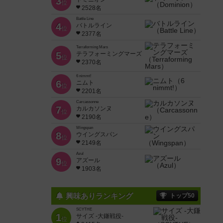
3
位
2528名
Battle Line
4
バトルライン
位
2377名
Terraforming Mars
5
テラフォーミングマーズ
位
2370名
6 nimmt!
6
ニムト
位
2201名
Carcassonne
7
カルカソンヌ
位
2190名
Wingspan
8
ウイングスパン
位
2149名
Azul
9
アズール
位
1903名
興味ありランキング
トップ50
SCYTHE
1
サイズ -大鎌戦役-
位