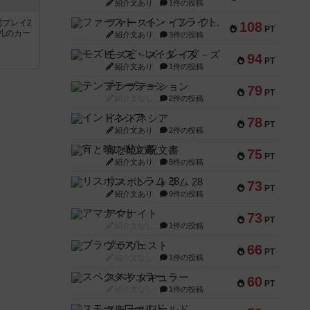
紹介文あり
1件の投稿
ファースト・イン・フライト
間プレイ2
108
PT
札のカー
紹介文あり
3件の投稿
モズビ－ズ・レイダ－ズ
94
PT
紹介文あり
1件の投稿
テンプテーション
79
PT
紹介文なし
2件の投稿
インドネシア
78
PT
紹介文あり
2件の投稿
宵と暁の呪文書
75
PT
紹介文あり
8件の投稿
リスボン・トラム 28
73
PT
紹介文あり
9件の投稿
アマナイト
73
PT
紹介文なし
1件の投稿
ブラヴェスト
66
PT
紹介文なし
1件の投稿
スペクタキュラー
60
PT
紹介文なし
1件の投稿
スモールワールド