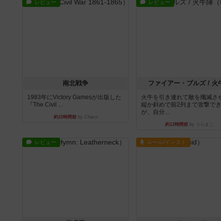
レビュー
レビュー
南北戦争
ファイアー・ブルズ / 火
1983年にVictory Gamesが出版した
火牛を引き連れて敵を殲滅さ
『The Civil ...
縦か斜めで前2列まで攻撃で
が、自分...
約10時間前
by Chaco
約12時間前
by うらまこ
レビュー
ルール/インスト