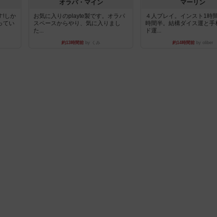
オラパ・マイン
マーリン
!しか
お気に入りのplayte製です。オラパ
４人プレイ。インスト1時
ってい
スペースからやり、気に入りまし
時間半。結構ダイス運と手
た...
ド運...
約13時間前
by くみ
約14時間前
by oliber