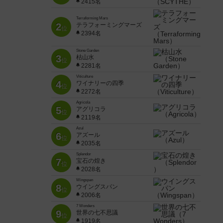
2415名
Terraforming Mars
2
テラフォーミングマーズ
位
2394名
Stone Garden
3
枯山水
位
2281名
Viticulture
4
ワイナリーの四季
位
2272名
Agricola
5
アグリコラ
位
2119名
Azul
6
アズール
位
2035名
Splendor
7
宝石の煌き
位
2028名
Wingspan
8
ウイングスパン
位
2006名
7 Wonders
9
世界の七不思議
位
1919名