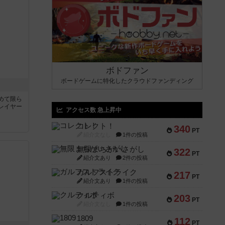
ボドファン
ボードゲームに特化したクラウドファンディング
めて限ら
レイヤー
アクセス数 急上昇中
コレクト！
340
PT
紹介文なし
1件の投稿
無限まちがいさがし
322
PT
紹介文あり
2件の投稿
ガルフストライク
217
PT
紹介文あり
1件の投稿
クルティボ
203
PT
紹介文なし
1件の投稿
1809
112
PT