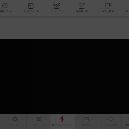
索
新着レビュー
ボードゲーム会
コミュニティ
掲示板一覧
リプレイ
日記
戦略
・コツ
ルール
/インスト
掲示板
拡張/関連
作
次