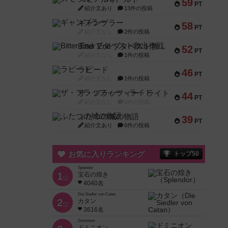
59
PT
紹介文あり
13件の投稿
ギャンブラー
58
PT
紹介文なし
2件の投稿
Bitter End ブタペスト救出作戦
52
PT
紹介文なし
1件の投稿
ラピード
46
PT
紹介文なし
1件の投稿
ザ・フラッフィー・ライト
44
PT
紹介文なし
0件の投稿
ふたつの城の物語
39
PT
紹介文あり
6件の投稿
お気に入りランキング
トップ50
Splendor
1
宝石の煌き
位
4040名
Die Siedler von Catan
2
カタン
位
3616名
Dominion
ドミニオン