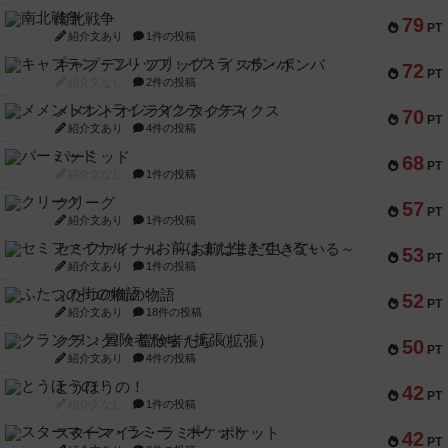
南北戦争
79
PT
紹介文あり
1件の投稿
キャプテン・フリップ：イスラ・ボンバ
72
PT
紹介文なし
2件の投稿
メメントオンラインタクティクス
70
PT
紹介文あり
4件の投稿
パーミッド
68
PT
紹介文なし
1件の投稿
クリーグ
57
PT
紹介文あり
1件の投稿
セミファイナル ～お前はまだ生きている～
53
PT
紹介文あり
1件の投稿
ふたつの街の物語
52
PT
紹介文あり
18件の投稿
クランク! ：冒険者たち（拡張）
50
PT
紹介文あり
4件の投稿
とうほうの！
42
PT
紹介文なし
1件の投稿
スターマイン・ラミー ポケット
42
PT