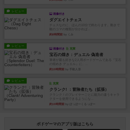
レビュー
画像付き
ダグエイトチェス
チェスなのに、ほんの10分で終わります。動きで
敵のコマの種類が分かれば...
約8時間前
by くみ
レビュー
画像付き
充実
宝石の煌き：デュエル 偽造者
筆者が最も好きな2人用ボードゲームである『宝石
の煌めき デュエル』に、...
約10時間前
by 手動人形
レビュー
充実
クランク! ：冒険者たち（拡張）
クランク！のプレイヤーごとに能力の違うキャラ
クターを使用できるようにな...
約10時間前
by ぽっぽーくるっぽー
ボドゲーマのアプリ版はこちら