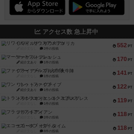
アクセス数 急上昇中
リワイルド：サウスアメリカ
552
PT
紹介文なし
2件の投稿
マーケットフレッシュ
170
PT
紹介文あり
1件の投稿
ファイアー・ブルズ / 火牛陣
141
PT
紹介文なし
1件の投稿
ワン・トゥ・ファイブ
122
PT
紹介文あり
1件の投稿
トランスオリエント・エクスプレス
119
PT
紹介文なし
1件の投稿
フラットアイアン
118
PT
紹介文なし
2件の投稿
エコーズ・オブ・タイム
118
PT
紹介文なし
8件の投稿