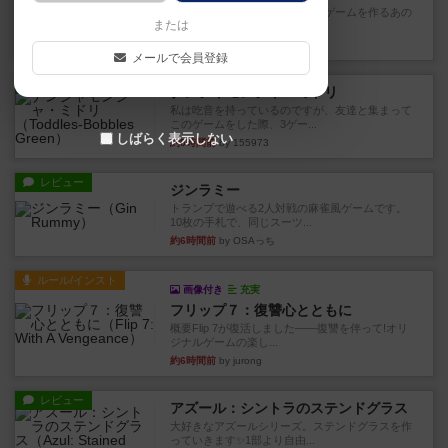
デジタルソロプレイ。毒のあるゲームを作るあの
または
人がデザイン。箱絵からもう...
約1時間前
by おーちゃん
メールで会員登録
レビュー
ナンジャモンジャ・ミドリ
私は吃音を持っているのですが、友達と集まって
このゲームをした際、3ゲー...
しばらく表示しない
約5時間前
by 155973
レビュー
ジンラミー
トランプで遊べる2人対戦の麻雀風ゲームです。
10枚の手札で、同じスーツ...
約6時間前
by OSAっち
ルール/インスト
画像付き
充実
フリップ７：復讐心とともに
概要Flip 7が復活しました――復讐を伴って!オリ
ジナルゲームの楽し...
約6時間前
by jurong
レビュー
アズール：シントラのステンドグラス
大好きなアズールシリーズ。ステンドグラスを作
っていきます✨1部より自由...