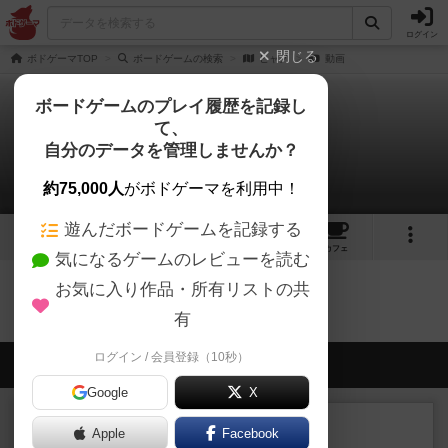
ログイン
閉じる
ボドゲーマTOP
ボードゲームの検索
ヒャノ
動画
ボードゲームのプレイ履歴を記録し
て、
ヒャノ
自分のデータを管理しませんか？
0件の動画
約75,000人
がボドゲーマを利用中！
遊んだボードゲームを記録する
1
2
トップ
画像
動画
レビュー
カフェ
気になるゲームのレビューを読む
お気に入り作品・所有リストの共
ヒャノのトップに戻る
有
ログイン / 会員登録（10秒）
会員の新しい投稿
Google
X
レビュー
充実
Apple
Facebook
フィッシェン