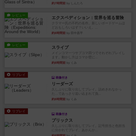
約7時間前
by しんたろ
レビュー
エクスペディション：世界を巡る冒険
クラマー氏の不朽の名作。新しいボードゲームほ
どおもしろいはず？いいえ。...
約8時間前
by 田中昌平
レビュー
スライプ
メインコマ一つサブコマ四つでそれぞれプレイし
ます。動かし方はコマか壁に...
約8時間前
by くみ
リプレイ
画像付き
リーダーズ
久しぶりに取り出してプレイ。詰めきれなかっ
た…であっさり追い込まれて負...
約8時間前
by くみ
リプレイ
画像付き
ブリックス
久しぶりに取り出してプレイ。記号担当と色担当
に分かれてプレイ。あかんか...
約8時間前
by くみ