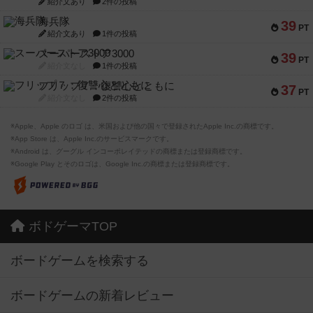
紹介文あり
2件の投稿
海兵隊
39
PT
紹介文あり
1件の投稿
スーパーストア3000
39
PT
紹介文なし
1件の投稿
フリップ７：復讐心とともに
37
PT
紹介文なし
2件の投稿
※Apple、Apple のロゴ は、米国および他の国々で登録されたApple Inc.の商標です。
※App Store は、Apple Inc.のサービスマークです。
※Android は、グーグル インコーポレイテッドの商標または登録商標です。
※Google Play とそのロゴは、Google Inc.の商標または登録商標です。
ボドゲーマTOP
ボードゲームを検索する
ボードゲームの新着レビュー