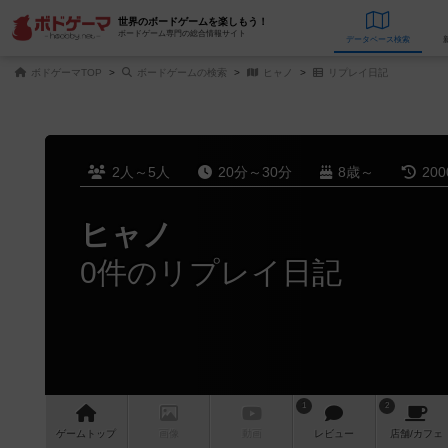
世界のボードゲームを楽しもう！
ボードゲーム専門の総合情報サイト
データベース
検
ボドゲーマTOP
ボードゲームの検索
ヒャノ
リプレイ日記
2人～5人
20分～30分
8歳～
20
ヒャノ
0件のリプレイ日記
1
2
ゲーム
トップ
画像
動画
レビュー
店舗/
カフェ