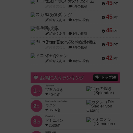
エコーズ・オブ・タイム
45
PT
紹介文なし
8件の投稿
スカルキング
45
PT
紹介文あり
12件の投稿
海兵隊
45
PT
紹介文あり
1件の投稿
Bitter End ブタペスト救出作戦
45
PT
紹介文なし
1件の投稿
ドコジャン
42
PT
紹介文あり
10件の投稿
お気に入りランキング
トップ50
Splendor
1
宝石の煌き
位
4041名
Die Siedler von Catan
2
カタン
位
3616名
Dominion
3
ドミニオン
位
2530名
Battle Line