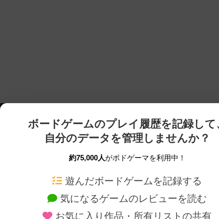
ボードゲームのプレイ履歴を記録して
自分のデータを管理しませんか？
約75,000人
がボドゲーマを利用中！
ボドゲーマTOP
ボードゲーム通販
遊んだボードゲームを記録する
気になるゲームのレビューを読む
ボードゲームを検索する
新作・再入荷情報
お気に入り作品・所有リストの共有
ボードゲームの新着レビュー
定番ボードゲームの通販