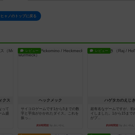
ヒャノのトップに戻る
レビュー
レビュー
ィクス
ヘックメック
ハゲタカのえじ
なって
サイコロゲームです1から5までの数
超有名なゲームですが、初
ーム盛
字と芋虫がかかれたダイス。これを
イしました。1から15まで
振っ...
がプ...
約6時間前
by みいやん
約6時間前
by みいやん