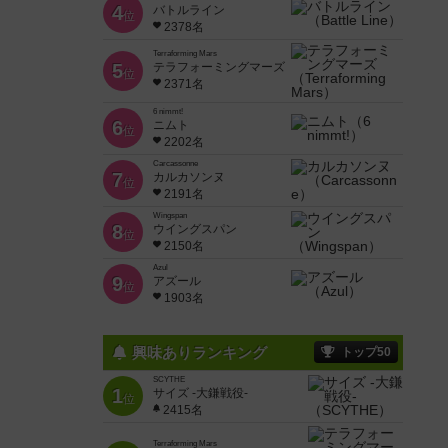
4
バトルライン
位
2378名
Terraforming Mars
5
テラフォーミングマーズ
位
2371名
6 nimmt!
6
ニムト
位
2202名
Carcassonne
7
カルカソンヌ
位
2191名
Wingspan
8
ウイングスパン
位
2150名
Azul
9
アズール
位
1903名
興味ありランキング
トップ50
SCYTHE
1
サイズ -大鎌戦役-
位
2415名
Terraforming Mars