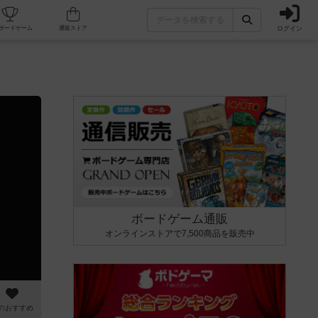
ログイン
カフェ/店舗
人気ボードゲーム
通販ストア
ボードゲーム通販
オンラインストアで7,500商品を販売中
のおすすめ