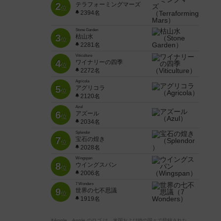
2
テラフォーミングマーズ
位
2394名
Stone Garden
3
枯山水
位
2281名
Viticulture
4
ワイナリーの四季
位
2272名
Agricola
5
アグリコラ
位
2120名
Azul
6
アズール
位
2034名
Splendor
7
宝石の煌き
位
2028名
Wingspan
8
ウイングスパン
位
2006名
7 Wonders
9
世界の七不思議
位
1919名
※Apple、Apple のロゴ は、米国および他の国々で登録された