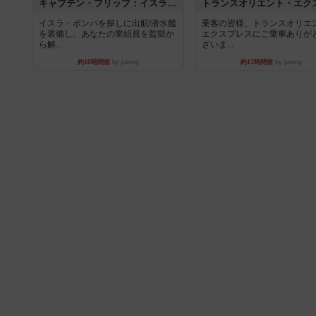
キャプテン・フリップ：イスラ・ボンバ
イスラ・ボンバを探しに出航!潜水艦
乗客の皆様、トランスオリエ
を装備し、あなたの乗組員を監獄か
エクスプレスにご乗車ありが
ら解...
ざいま...
約10時間前
by jurong
約11時間前
by jurong