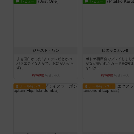
レビュー
レビュー
ジャスト・ワン
ピタッコカルタ
まぁ面白かった‼️よくテレビとかの
ボドゲ相席会でプレイしまし
バラエティなんかで、お題がわから
がなが書かれたカードを2枚
ずに...
をつけ...
約6時間前
by みいやん
約6時間前
by みいやん
ルール/インスト
ルール/インスト