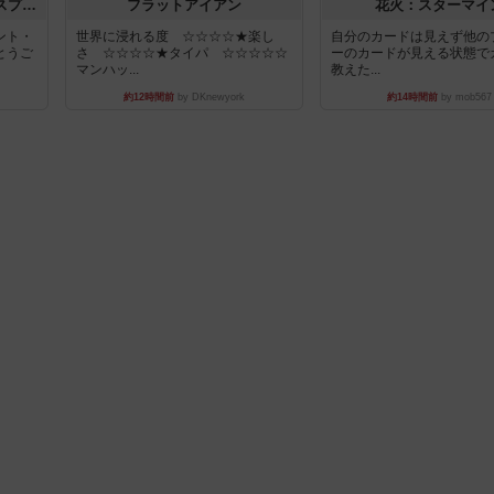
トランスオリエント・エクスプレス
フラットアイアン
花火：スターマイ
ント・
世界に浸れる度 ☆☆☆☆★楽し
自分のカードは見えず他の
とうご
さ ☆☆☆☆★タイパ ☆☆☆☆☆
ーのカードが見える状態で
マンハッ...
教えた...
約12時間前
by DKnewyork
約14時間前
by mob567