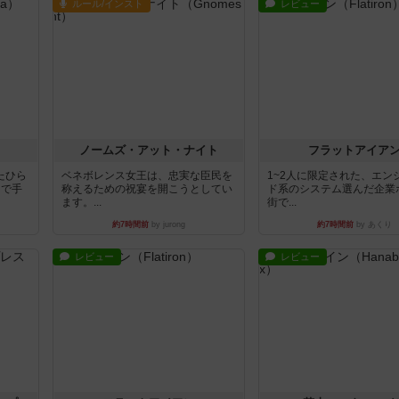
ルール/インスト
レビュー
ノームズ・アット・ナイト
フラットアイア
たひら
ベネボレンス女王は、忠実な臣民を
1~2人に限定された、エン
まで手
称えるための祝宴を開こうとしてい
ド系のシステム選んだ企業
ます。...
街で...
約7時間前
by jurong
約7時間前
by あくり
レビュー
レビュー