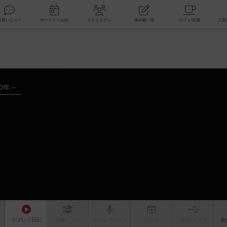
索
新着レビュー
ボードゲーム会
コミュニティ
掲示板一覧
00年～
リプレイ
日記
戦略
・コツ
ルール
/インスト
掲示板
拡張/関連
作
次