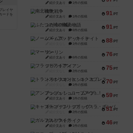
PT
ン
紹介文あり
1件の投稿
プレイヤ
南北戦争
91
PT
カードを
紹介文あり
1件の投稿
ふたつの城の物語
91
PT
紹介文あり
6件の投稿
ノームズ・アット・ナイト
88
PT
紹介文なし
1件の投稿
マーリン
76
PT
紹介文あり
6件の投稿
フラットアイアン
75
PT
紹介文なし
2件の投稿
トランスオリエント・エクスプレス
70
PT
紹介文なし
1件の投稿
アンブッシュ！：ムーブアウト！
59
PT
紹介文あり
1件の投稿
キャプテン・フリップ：イスラ・ボンバ
51
PT
紹介文なし
2件の投稿
ガルフストライク
46
PT
紹介文あり
1件の投稿