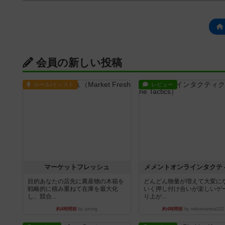
会員の新しい投稿
ルール/インスト
レビュー
マーケットフレッシュ
メメントオンラインタクテ
目的あなたの店先に農産物の木箱を
どんどん物量が増えて大変に
戦略的に積み重ねて在庫を最大化
いく押し付け合いが楽しいゲ
し、競合...
り上が...
約4時間前
by jurong
約4時間前
by nekomanma222