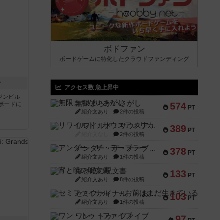
ボドファン
ボードゲームに特化したクラウドファンディング
ン
アクセス数 急上昇中
ジンビル
無限まちがいさがし
ボードに
574
PT
紹介文あり
2件の投稿
リワイルド：サウスアメリカ
389
PT
紹介文なし
2件の投稿
アンダー・ザ・テーブラー
378
PT
紹介文あり
1件の投稿
宵と暁の呪文書
133
PT
紹介文あり
8件の投稿
セミファイナル ～お前はまだ生きている～
103
PT
紹介文あり
1件の投稿
ワン・トゥ・ファイブ
97