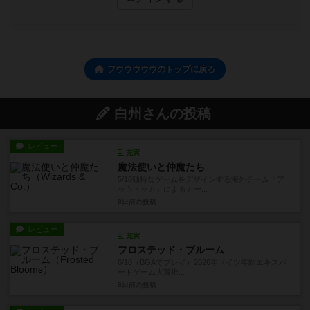
フウウウウウのトップに戻る
白州さんの投稿
レビュー
充実
魔法使いと仲魔たち
5/10独特なゲームをデザインする海外チーム「ア
ッキトッカ」によるカー...
8日前
の投稿
レビュー
充実
フロステッド・ブルーム
6/10（BGAでプレイ）2026年ドイツ年間エキスパ
ートゲーム大賞推...
8日前
の投稿