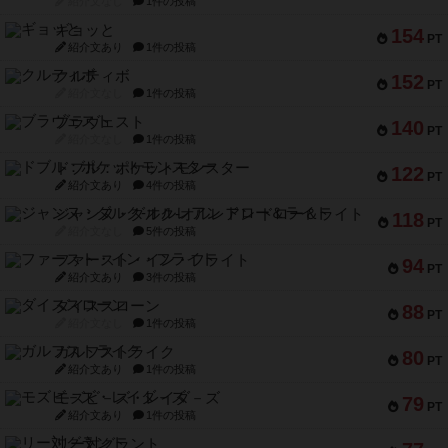
紹介文なし
1件の投稿
ギョッと
154
PT
紹介文あり
1件の投稿
クルティボ
152
PT
紹介文なし
1件の投稿
ブラヴェスト
140
PT
紹介文なし
1件の投稿
ドブル：ポケットモンスター
122
PT
紹介文あり
4件の投稿
ジャンヌ・ダルク-オルレアン ドロー＆ライト
118
PT
紹介文なし
5件の投稿
ファースト・イン・フライト
94
PT
紹介文あり
3件の投稿
ダイススローン
88
PT
紹介文なし
1件の投稿
ガルフストライク
80
PT
紹介文あり
1件の投稿
モズビ－ズ・レイダ－ズ
79
PT
紹介文あり
1件の投稿
リー対グラント