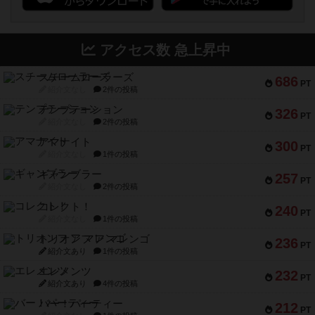
アクセス数 急上昇中
スチームローラーズ
686
PT
紹介文なし
2件の投稿
テンプテーション
326
PT
紹介文なし
2件の投稿
アマナイト
300
PT
紹介文なし
1件の投稿
ギャンブラー
257
PT
紹介文なし
2件の投稿
コレクト！
240
PT
紹介文なし
1件の投稿
トリオンフ ア マレンゴ
236
PT
紹介文あり
1件の投稿
エレメンツ
232
PT
紹介文あり
4件の投稿
バー！パーティー
212
PT