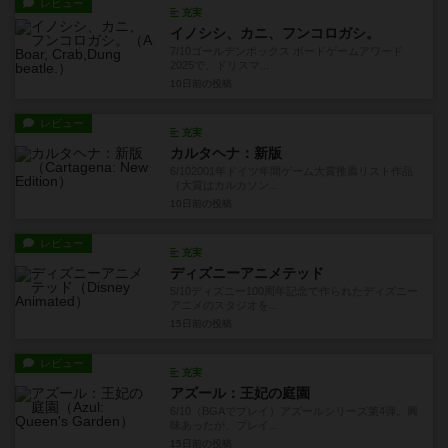
レビュー
充実
イノシシ、カニ、フンコロガシ。
7/10ゴールデンボックス ボードゲームアワード
2025で、ドリスマ...
10日前
の投稿
レビュー
充実
カルタヘナ：新版
6/102001年ドイツ年間ゲーム大賞推薦リスト作品
（大賞はカルカソン...
10日前
の投稿
レビュー
充実
ディズニーアニメテッド
5/10ディズニー100周年記念で作られたディズニー
アニメのスタジオを...
15日前
の投稿
レビュー
充実
アズール：王妃の庭園
6/10（BGAでプレイ）アズールシリーズ第4弾。興
味あったが、プレイ...
15日前
の投稿