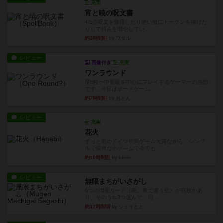
充実
宵と暁の呪文書
4/5点呪文を修得したり使い魔にトークンを捧げた
りして得点を増やしてい...
約3時間前
by ワタル
レビュー
画像付き
充実
ワンラウンド
星5軽〜中量級を中心にプレイするゲーマーの感想
です。今回はボードゲーム...
約7時間前
by おとん
レビュー
充実
花火
ずっと前のドイツ年間ゲーム大賞ながら、シンプ
ルで簡単な小ゲームで今でも...
約10時間前
by tamio
レビュー
無限まちがいさがし
6つの場面カード（表、裏で違う絵）が何枚かあ
り、そのうち3つ選んで、同...
約12時間前
by ジェイとと