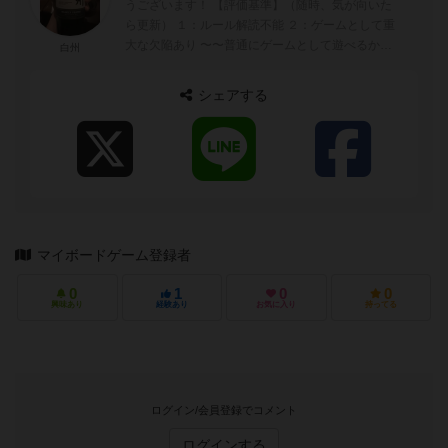
うございます！ 【評価基準】（随時、気が向いた
ら更新） １：ルール解読不能 ２：ゲームとして重
大な欠陥あり 〜〜普通にゲームとして遊べるかど
白州
うかの境目〜〜 ...
シェアする
マイボードゲーム登録者
0
1
0
0
興味あり
経験あり
お気に入り
持ってる
ログイン/会員登録でコメント
ログインする