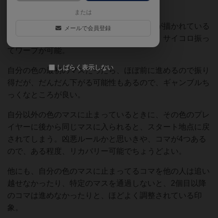
点なタイプ。
または
マスには各プレイヤーの色とサイコロの目が描かれている
メールで会員登録
マスがあって、自分の色のマスに止まると、サイコロ振っ
てワープが可能。
しばらく表示しない
自分の色の最初のマスだったら、ほぼ前に進めるので振り
得だが、だんだん下がる可能性もあるので、ギャンブルち
っくなところが良い。
自分以外の色のマスに止まっているときに、その色のプレ
イヤーに後から同じマスに入られると、スタート地点に戻
されてしまう。凶悪ルールかと思いきや、コマが4つある
ので、ある程度、リカバリー可能でちょうどよい。
他にも、自分の色のマスに止まってるコマを他の人は追い
越せなかったり、特定のマスを通過しないと、2個目以降
のコマは進めなかったりと、ほどよく調整されている印
象。