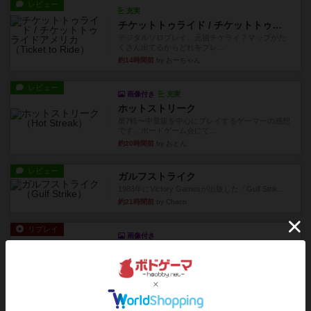
レビュー
充実
チケットトゥライド / チケットトゥライドアメリカ
デジタルソロプレイ。元祖チケライ？マップがた
くさん出てるからどれをプレ...
約14時間前
by おーちゃん
レビュー
画像付き
充実
ホットストリーク
星7軽〜中量級を中心にプレイするゲーマーの感想
です。ボードゲーム会にて...
約20時間前
by おとん
レビュー
ガルフストライク
1983年にVictory Gamesが出版した『Gulf Strik...
約21時間前
by Chaco
リプレイ
画像付き
ディジットコード
やっぱり論理ゲームは面白い。息子とリプレイし
ました。息子の勝ち。これリ...
約21時間前
by くみ