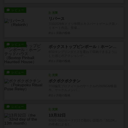
レビュー
充実
リバース
7/102026年ドイツ年間エキスパートゲーム大賞ノ
ミネート作品。登場...
約1ヶ月前
の投稿
レビュー
ボックストップピンボール：ホーンテッドハウス
6/10タンブリンダイスを重ねて収納できるように
した感じのアクションゲ...
約1ヶ月前
の投稿
レビュー
充実
ポクポクポクチン
7/10偏見プロフィールのサークルの2026GM春新
作。サークルメンバ...
約1ヶ月前
の投稿
レビュー
充実
13月32日
6/101~32のカードだけで面白い話題の「32LDK」
の作者による1...