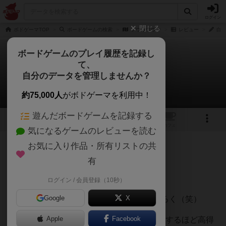
ログイン
閉じる
ボドゲーマTOP
ボードゲームの検索
フウウウウウ
レビュー
白州
ボードゲームのプレイ履歴を記録し
て、
フウウウウウ
自分のデータを管理しませんか？
白州さんのレビュー
約75,000人
がボドゲーマを利用中！
遊んだボードゲームを記録する
1
トップ
画像
動画
レビュー
カフェ
気になるゲームのレビューを読む
お気に入り作品・所有リストの共
101名
0名
0
3ヶ月前
有
レーティングが非公開に設定されたユーザー
5/10
ログイン / 会員登録（10秒）
Google
X
タイトルがふざけてるとしか思えないすごろく（笑）
Apple
Facebook
各自、コマが4つあって、早くゴールすればするほど高得