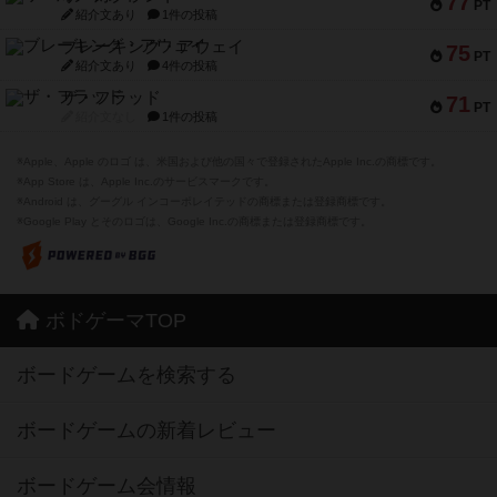
77
PT
紹介文あり
1件の投稿
ブレーキング・アウェイ
75
PT
紹介文あり
4件の投稿
ザ・フラッド
71
PT
紹介文なし
1件の投稿
※Apple、Apple のロゴ は、米国および他の国々で登録されたApple Inc.の商標です。
※App Store は、Apple Inc.のサービスマークです。
※Android は、グーグル インコーポレイテッドの商標または登録商標です。
※Google Play とそのロゴは、Google Inc.の商標または登録商標です。
ボドゲーマTOP
ボードゲームを検索する
ボードゲームの新着レビュー
ボードゲーム会情報