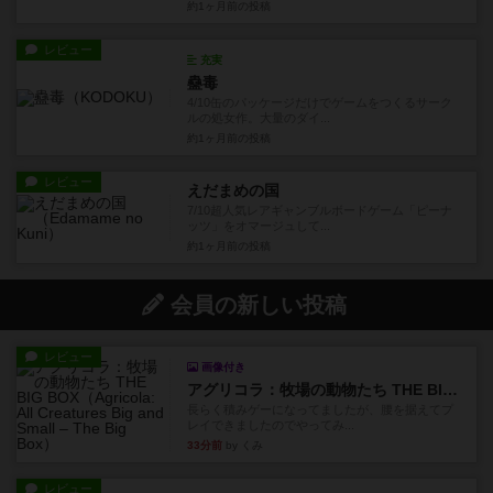
約1ヶ月前
の投稿
レビュー
充実
蠱毒
4/10缶のパッケージだけでゲームをつくるサーク
ルの処女作。大量のダイ...
約1ヶ月前
の投稿
レビュー
えだまめの国
7/10超人気レアギャンブルボードゲーム「ピーナ
ッツ」をオマージュして...
約1ヶ月前
の投稿
会員の新しい投稿
レビュー
画像付き
アグリコラ：牧場の動物たち THE BIG BOX
長らく積みゲーになってましたが、腰を据えてプ
レイできましたのでやってみ...
33分前
by くみ
レビュー