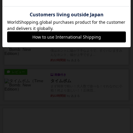
リプレイ
充実
アルゴ
アルゴがとても好きで、たぶんプレイ回数が最も
多いゲームです。なんといっ...
約21時間前
by おとん
リプレイ
画像付き
タイムボム
僕はホントに嘘が下手なようで、すぐバレますみ
んなホント、嘘が上手ですよ...
約22時間前
by あまる
レビュー
画像付き
タイムボム
まず簡単で軽い！大人数で遊べる！それなのに小
箱！何より楽しい！！正体隠...
約22時間前
by あまる