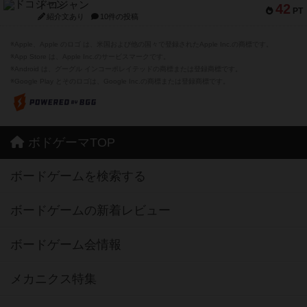
ドコジャン
42
PT
紹介文あり
10件の投稿
※Apple、Apple のロゴ は、米国および他の国々で登録されたApple Inc.の商標です。
※App Store は、Apple Inc.のサービスマークです。
※Android は、グーグル インコーポレイテッドの商標または登録商標です。
※Google Play とそのロゴは、Google Inc.の商標または登録商標です。
ボドゲーマTOP
ボードゲームを検索する
ボードゲームの新着レビュー
ボードゲーム会情報
メカニクス特集