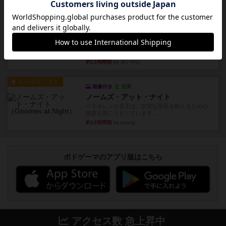
かで、お題がわからずに...
約11時間前
by みいやん
レビュー
ピタッコカルタ
ボドゲ相席会でプレイしましたひらがなが書かれ
たカードを2枚まで手をつけ...
約11時間前
by みいやん
ルール/インスト
画像付き
充実
ノームズ・アット・ナイト
ベネボレンス女王は、忠実な臣民を称えるための
祝宴を開こうとしています。...
約12時間前
by jurong
ボドゲーマのアプリ版はこちら
アクセス数 急上昇中