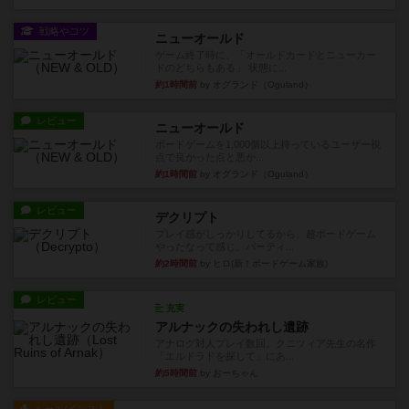
戦略やコツ
ニューオールド
ゲーム終了時に、「オールドカードとニューカー
ドのどちらもある」 状態に...
約1時間前
by オグランド（Oguland）
レビュー
ニューオールド
ボードゲームを1,000個以上持っているユーザー視
点で良かった点と悪か...
約1時間前
by オグランド（Oguland）
レビュー
デクリプト
プレイ感がしっかりしてるから、超ボードゲーム
やったなって感じ。パーティ...
約2時間前
by ヒロ(新！ボードゲーム家族)
レビュー
充実
アルナックの失われし遺跡
アナログ対人プレイ数回。クニツィア先生の名作
「エルドラドを探して」にあ...
約5時間前
by おーちゃん