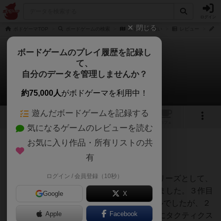
ログイン
閉じる
ボドゲーマTOP
ボードゲームの検索
ヒトラーの戦い
レビュー
C
ボードゲームのプレイ履歴を記録し
て、
ヒトラーの戦い
自分のデータを管理しませんか？
Chacoさんのレビュー
約75,000人
がボドゲーマを利用中！
遊んだボードゲームを記録する
1
1
トップ
画像
動画
レビュー
カフェ
気になるゲームのレビューを読む
お気に入り作品・所有リストの共
76名
0名
0
約1ヶ月前
有
ログイン / 会員登録（10秒）
1981年にMetagaming社は<Metahistory>シリーズとして、
『Hitler's War』を含む３タイトルを出版しました。３作目
Google
X
の『Command at Sea』はミニチュアル－ルでしたが、２
Apple
Facebook
作目の『The Trojan War』であれば1988年にタクティクス