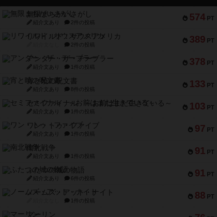
無限まちがいさがし
574
PT
紹介文あり
2件の投稿
リワイルド：サウスアメリカ
389
PT
紹介文なし
2件の投稿
アンダー・ザ・テーブラー
378
PT
紹介文あり
1件の投稿
宵と暁の呪文書
133
PT
紹介文あり
8件の投稿
セミファイナル ～お前はまだ生きている～
103
PT
紹介文あり
1件の投稿
ワン・トゥ・ファイブ
97
PT
紹介文あり
1件の投稿
南北戦争
91
PT
紹介文あり
1件の投稿
ふたつの城の物語
91
PT
紹介文あり
6件の投稿
ノームズ・アット・ナイト
88
PT
紹介文なし
1件の投稿
マーリン