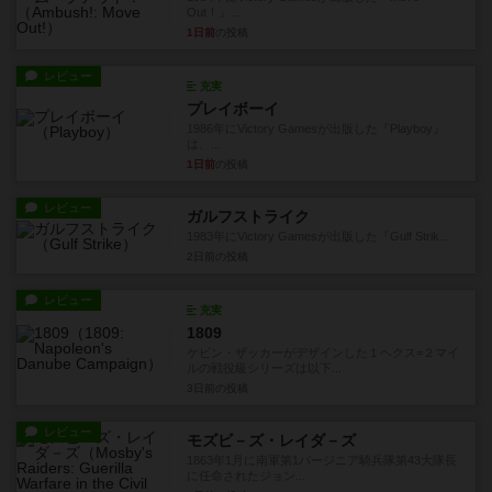
Out！』...
1日前
の投稿
レビュー
充実
プレイボーイ
1986年にVictory Gamesが出版した『Playboy』
は、...
1日前
の投稿
レビュー
ガルフストライク
1983年にVictory Gamesが出版した『Gulf Strik...
2日前
の投稿
レビュー
充実
1809
ケビン・ザッカーがデザインした１ヘクス=２マイ
ルの戦役級シリーズは以下...
3日前
の投稿
レビュー
モズビ－ズ・レイダ－ズ
1863年1月に南軍第1バージニア騎兵隊第43大隊長
に任命されたジョン...