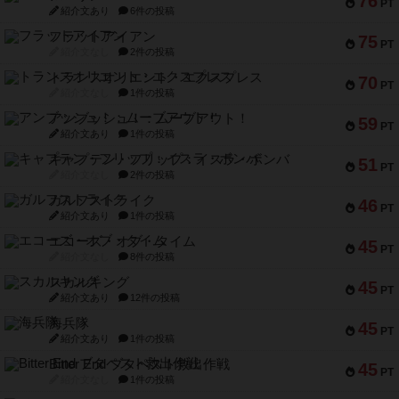
76
PT
紹介文あり
6件の投稿
フラットアイアン
75
PT
紹介文なし
2件の投稿
トランスオリエント・エクスプレス
70
PT
紹介文なし
1件の投稿
アンブッシュ！：ムーブアウト！
59
PT
紹介文あり
1件の投稿
キャプテン・フリップ：イスラ・ボンバ
51
PT
紹介文なし
2件の投稿
ガルフストライク
46
PT
紹介文あり
1件の投稿
エコーズ・オブ・タイム
45
PT
紹介文なし
8件の投稿
スカルキング
45
PT
紹介文あり
12件の投稿
海兵隊
45
PT
紹介文あり
1件の投稿
Bitter End ブタペスト救出作戦
45
PT
紹介文なし
1件の投稿