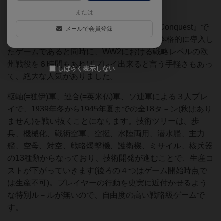
誌62号の附録ゲームになっています。
または
１作目の『Hitler's War』は同社の『Stellar Conquest』で
メールで会員登録
登場した<技術ツリー>と言う概念を初めて本格的に導入し
たゲームであると同時に、WW2における戦略レベルの欧
州戦役を６時間もあればプレイ出来ると言う手軽さもあっ
しばらく表示しない
て、絶大な人気がありました。
枢軸(=独伊)軍、連合(=英米仏)軍、ソ連軍による３人プレ
イで、1939年冬から1945年夏までの全18タ－ン(秋はあり
ません)を戦い抜くことになります。技術ツリーは、歩
兵、機械化、戦術空軍、空挺、水陸両用、潜水艦、主力
艦、空母、対空、戦略爆撃機、護衛機、ミサイル、核兵器
の13種類からなっており、技術開発が進むことで、生産コ
ストが下がっていきます(後ろの４つはゲーム開始時点で
は生産不可)。プレイヤーの行動を史実に近付かせるよう
な特別ル－ルが無いので、自由度の高い戦略級ゲームで
す。