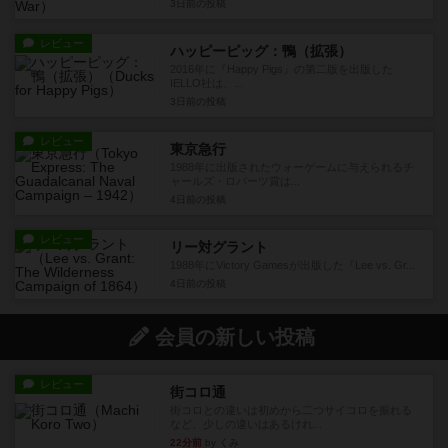
3日前
の投稿
レビュー
ハッピーピッグ：鴨（拡張）
2016年に『Happy Pigs』の第二版を出版した
IELLO社は、...
3日前
の投稿
レビュー
東京急行
1988年に出版されたウォーゲームに与えられるチ
ャールズ・ロバーツ賞は...
4日前
の投稿
レビュー
リー対グラント
1988年にVictory Gamesが出版した『Lee vs. Gr...
4日前
の投稿
会員の新しい投稿
レビュー
街コロ通
街コロとの違いは初めから二つサイコロを振れる
など、少しの違いはあるけれ...
22分前
by くみ