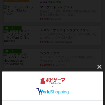
ルール/インスト
画像付き
充実
マーケットフレッシュ
目的あなたの店先に農産物の木箱を戦略的に積み
重ねて在庫を最大化し、競合...
約9時間前
by jurong
レビュー
メメントオンラインタクティクス
どんどん物量が増えて大変になっていく押し付け
合いが楽しいゲーム盛り上が...
約9時間前
by nekomanma222
レビュー
ヘックメック
サイコロゲームです1から5までの数字と芋虫がか
かれたダイス。これを振っ...
約11時間前
by みいやん
レビュー
ハゲタカのえじき
超有名なゲームですが、初めてプレイしました。1
から15までのカードがプ...
約11時間前
by みいやん
レビュー
ジャスト・ワン
まぁ面白かった‼️よくテレビとかのバラエティなん