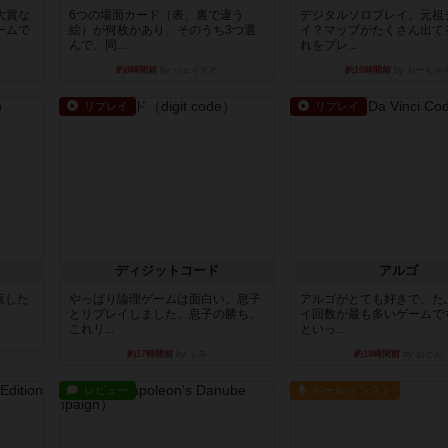
大賞な
6つの場面カード（表、裏で違う
デジタルソロプレイ。元祖
ームで
絵）が何枚かあり、そのうち3つ選
イ？マップがたくさん出て
んで、同...
れをプレ...
約8時間前
by ジェイとと
約10時間前
by おーちゃ
リプレイ
リプレイ
ディジットコード
アルゴ
出版した
やっぱり論理ゲームは面白い。息子
アルゴがとても好きで、た
とリプレイしました。息子の勝ち。
イ回数が最も多いゲームで
これリ...
といっ...
約17時間前
by くみ
約18時間前
by おとん
レビュー
ルール/インスト