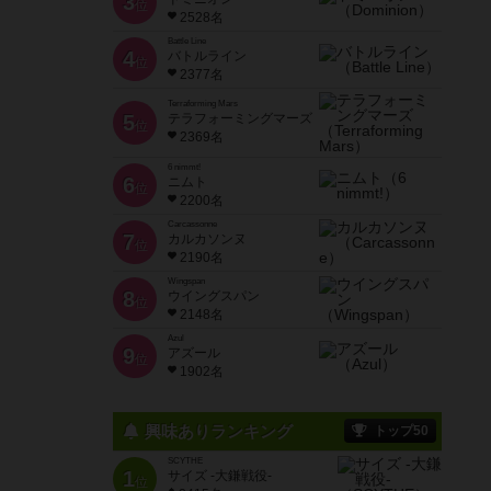
3
位
2528名
Battle Line
4
バトルライン
位
2377名
Terraforming Mars
5
テラフォーミングマーズ
位
2369名
6 nimmt!
6
ニムト
位
2200名
Carcassonne
7
カルカソンヌ
位
2190名
Wingspan
8
ウイングスパン
位
2148名
Azul
9
アズール
位
1902名
興味ありランキング
トップ50
SCYTHE
1
サイズ -大鎌戦役-
位