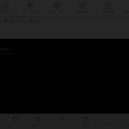
索
新着レビュー
ボードゲーム会
コミュニティ
掲示板一覧
作品データ
掲示板
022年～
リプレイ
日記
戦略
・コツ
ルール
/インスト
掲示板
拡張/関連
作
次