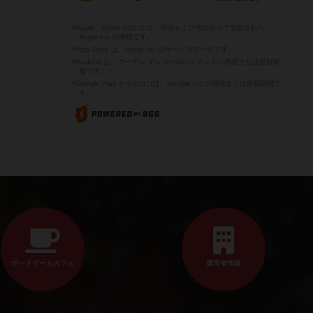
※Apple、Apple のロゴ は、米国および他の国々で登録された
Apple Inc.の商標です。
※App Store は、Apple Inc.のサービスマークです。
※Android は、グーグル インコーポレイテッドの商標または登録商
標です。
※Google Play とそのロゴは、Google Inc.の商標または登録商標で
す。
ボードゲームカフェ
運営者情報