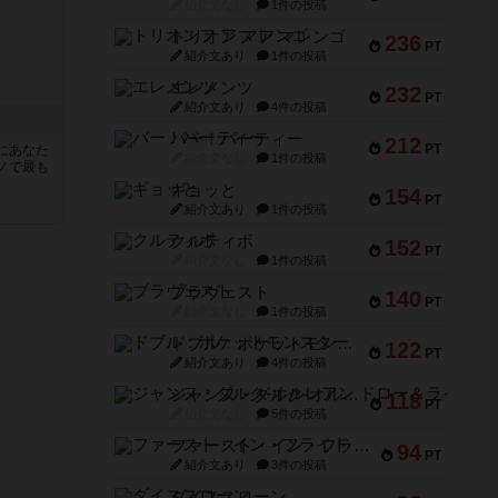
紹介文なし
1件の投稿
トリオンフ ア マレンゴ
236
PT
紹介文あり
1件の投稿
エレメンツ
232
PT
紹介文あり
4件の投稿
バー！パーティー
212
PT
にあなた
紹介文なし
1件の投稿
ノで最も
ギョッと
154
PT
紹介文あり
1件の投稿
クルティボ
152
PT
紹介文なし
1件の投稿
ブラヴェスト
140
PT
紹介文なし
1件の投稿
ドブル：ポケットモンスター
122
PT
紹介文あり
4件の投稿
ジャンヌ・ダルク-オルレアン ドロー＆ライト
118
PT
紹介文なし
5件の投稿
ファースト・イン・フライト
94
PT
紹介文あり
3件の投稿
ダイススローン