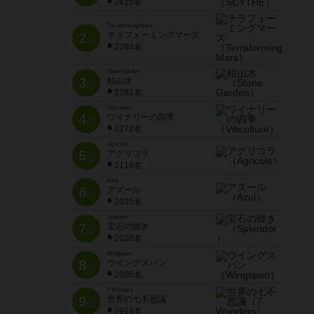
2415名
Terraforming Mars
2
テラフォーミングマーズ
位
2394名
Stone Garden
3
枯山水
位
2281名
Viticulture
4
ワイナリーの四季
位
2272名
Agricola
5
アグリコラ
位
2119名
Azul
6
アズール
位
2035名
Splendor
7
宝石の煌き
位
2028名
Wingspan
8
ウイングスパン
位
2006名
7 Wonders
9
世界の七不思議
位
1919名