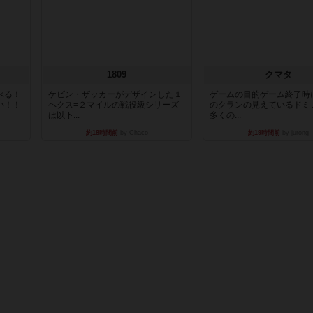
1809
クマタ
べる！
ケビン・ザッカーがデザインした１
ゲームの目的ゲーム終了時
い！！
ヘクス=２マイルの戦役級シリーズ
のクランの見えているドミ
は以下...
多くの...
約18時間前
by Chaco
約19時間前
by jurong