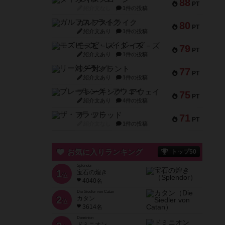
88
PT
紹介文なし
1件の投稿
ガルフストライク
80
PT
紹介文あり
1件の投稿
モズビ－ズ・レイダ－ズ
79
PT
紹介文あり
1件の投稿
リー対グラント
77
PT
紹介文あり
1件の投稿
ブレーキング・アウェイ
75
PT
紹介文あり
4件の投稿
ザ・フラッド
71
PT
紹介文なし
1件の投稿
お気に入りランキング
トップ50
Splendor
1
宝石の煌き
位
4040名
Die Siedler von Catan
2
カタン
位
3614名
Dominion
ドミニオン