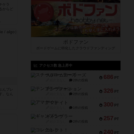
チケラ
るからど
ん
ボドファン
ボードゲームに特化したクラウドファンディング
アクセス数 急上昇中
スチームローラーズ
686
PT
紹介文なし
2件の投稿
テンプテーション
ぶんプレ
326
PT
す。なん
紹介文なし
2件の投稿
アマナイト
300
PT
紹介文なし
1件の投稿
ギャンブラー
257
PT
紹介文なし
2件の投稿
コレクト！
240
PT