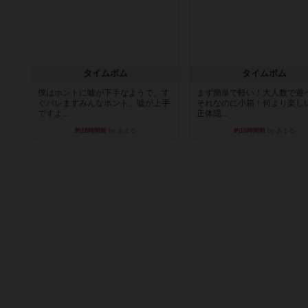
タイムボム
タイムボム
僕はホントに嘘が下手なようで、す
まず簡単で軽い！大人数で遊
ぐバレますみんなホント、嘘が上手
それなのに小箱！何より楽し
ですよ...
正体隠...
約18時間前
by あまる
約18時間前
by あまる