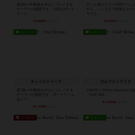
星5軽〜中量級を中心にプレイする
ずっと前のドイツ年間ゲーム
ゲーマーの感想です。今回はボード
がら、シンプルで簡単な小ゲ
ゲーム...
今でも...
約4時間前
by おとん
約6時間前
by tamio
レビュー
レビュー
ホットストリーク
ガルフストライク
星7軽〜中量級を中心にプレイする
1983年にVictory Gamesが
ゲーマーの感想です。ボードゲーム
『Gulf Strik...
会にて...
約17時間前
by Chaco
約17時間前
by おとん
リプレイ
レビュー