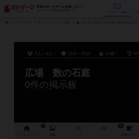
世界のボードゲームを楽しもう！
ボードゲーム専門の総合情報サイト
データベース
検
ボドゲーマTOP
ボードゲームの検索
広場-数の石庭- 日本語版の通販/商品詳細
2人～4人
15分～25分
10歳～
2
広場 数の石庭
0件の掲示板
2
18
ゲーム
トップ
画像
動画
レビュー
店舗/
カフェ