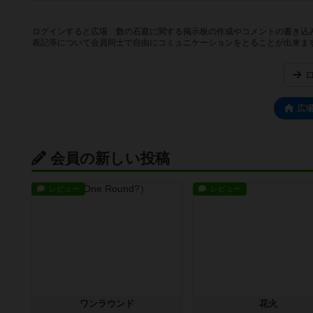
ログインすると広場 数の石庭に関する掲示板の作成やコメントの書き込
表記等について会員同士で自由にコミュニケーションをとることが出来ま
広
会員の新しい投稿
レビュー
レビュー
ワンラウンド
花火