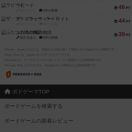
ラピード
46
PT
紹介文なし
1件の投稿
ザ・フラッフィー・ライト
44
PT
紹介文なし
0件の投稿
ふたつの城の物語
39
PT
紹介文あり
6件の投稿
※Apple、Apple のロゴ は、米国および他の国々で登録されたApple Inc.の商標です。
※App Store は、Apple Inc.のサービスマークです。
※Android は、グーグル インコーポレイテッドの商標または登録商標です。
※Google Play とそのロゴは、Google Inc.の商標または登録商標です。
ボドゲーマTOP
ボードゲームを検索する
ボードゲームの新着レビュー