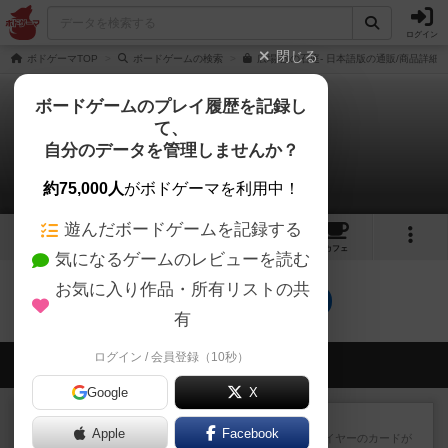
ログイン
閉じる
ボドゲーマTOP
ボードゲームの検索
広場-数の石庭- 日本語版の通販/商品詳細
ボードゲームのプレイ履歴を記録し
て、
広場 数の石庭
自分のデータを管理しませんか？
0件のリプレイ日記
約75,000人
がボドゲーマを利用中！
遊んだボードゲームを記録する
2
18
トップ
画像
動画
レビュー
カフェ
気になるゲームのレビューを読む
お気に入り作品・所有リストの共
広場 数の石庭のトップに戻る
有
ログイン / 会員登録（10秒）
会員の新しい投稿
Google
X
レビュー
花火：スターマイン
Apple
Facebook
自分のカードは見えず他のプレイヤーのカードが