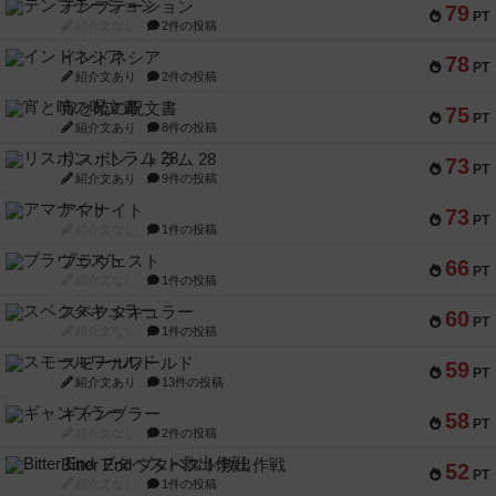
テンプテーション
79
PT
紹介文なし
2件の投稿
インドネシア
78
PT
紹介文あり
2件の投稿
宵と暁の呪文書
75
PT
紹介文あり
8件の投稿
リスボン・トラム 28
73
PT
紹介文あり
9件の投稿
アマナイト
73
PT
紹介文なし
1件の投稿
ブラヴェスト
66
PT
紹介文なし
1件の投稿
スペクタキュラー
60
PT
紹介文なし
1件の投稿
スモールワールド
59
PT
紹介文あり
13件の投稿
ギャンブラー
58
PT
紹介文なし
2件の投稿
Bitter End ブタペスト救出作戦
52
PT
紹介文なし
1件の投稿