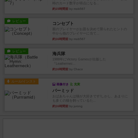
時のカード数字が得点になる...
約15時間前
by mob567
レビュー
コンセプト
親のプレイヤーがお題を決めて限られたヒントの
中から他のプレイヤーに当て...
約16時間前
by mob567
レビュー
海兵隊
1988年にVictory Gamesが出版した
『Leathernec...
約16時間前
by Chaco
ルール/インスト
画像付き
充実
パーミッド
おばあちゃんは猫が大好きです!しかし、あまりに
も多くの猫を飼っているた...
約16時間前
by jurong