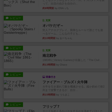
とてもシンプルなダイスゲーム。2つのダイスを振
って、出目の合計を自分の...
約8時間前
by OSAっち
レビュー
充実
オバケだぞ～
対人アナログプレイ。簡単なルールで誰とでも遊
べるゲーム。こんなの子ども...
約10時間前
by おーちゃん
レビュー
充実
南北戦争
1983年にVictory Gamesが出版した『The Civil ...
約13時間前
by Chaco
レビュー
画像付き
ファイアー・ブルズ / 火牛陣
火牛を引き連れて敵を殲滅させる。縦か斜めで前2
列まで攻撃できるが、自分...
約15時間前
by うらまこ
レビュー
フリップ７
カードをめくるかパスをするかを決めてパスした