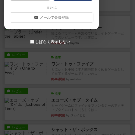
見える状態でカードを教えた...
25分前
by mob567
または
メールで会員登録
レビュー
充実
アンダー・ザ・テーブラー
笑えるバカゲームを集めているライトゲーマーと
してのレビューです。正体隠...
しばらく表示しない
約3時間前
by toyota
レビュー
充実
ワン・トゥ・ファイブ
とにかくお手軽にすき間時間をうめるゲームとし
て重宝するゲームです。いわ...
約4時間前
by nabekoh
レビュー
充実
エコーズ・オブ・タイム
カードゲームにファイナルファンタジーのアクテ
ィブタイムバトル（もしくは...
約8時間前
by ジェイとと
レビュー
シャット・ザ・ボックス