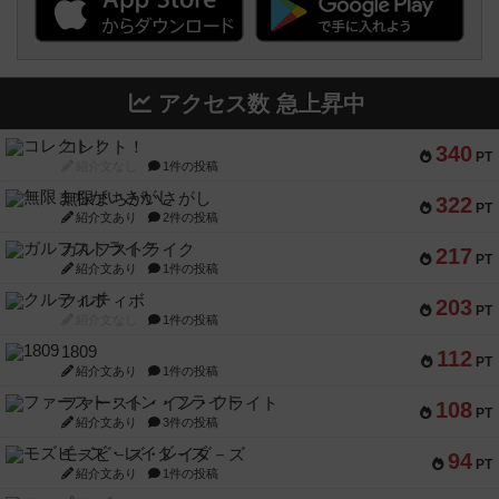
アクセス数 急上昇中
コレクト！
340
PT
紹介文なし
1件の投稿
無限まちがいさがし
322
PT
紹介文あり
2件の投稿
ガルフストライク
217
PT
紹介文あり
1件の投稿
クルティボ
203
PT
紹介文なし
1件の投稿
1809
112
PT
紹介文あり
1件の投稿
ファースト・イン・フライト
108
PT
紹介文あり
3件の投稿
モズビ－ズ・レイダ－ズ
94
PT
紹介文あり
1件の投稿