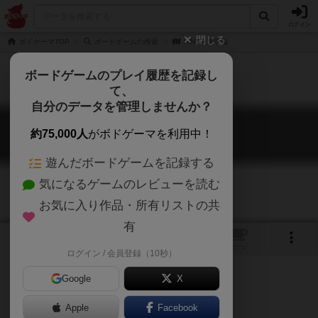
ログイン
閉じる
ボドゲーマTOP
ボードゲームの検索
HiNTS 文学編
ボードゲームのプレイ履歴を記録し
て、
自分のデータを管理しませんか？
HiNTS 文学編
約75,000人
がボドゲーマを利用中！
HiNTS Bungakuhen
遊んだボードゲームを記録する
気になるゲームのレビューを読む
お気に入り作品・所有リストの共
有
1
トップ
画像
動画
レビュー
カフェ
ログイン / 会員登録（10秒）
Google
X
ゲームマーケット2019春（東京）
Apple
Facebook