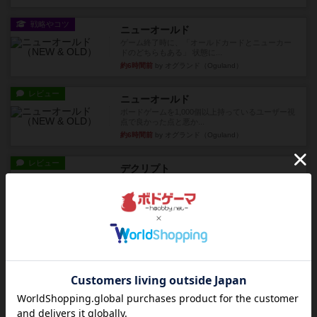
戦略やコツ
ニューオールド
ゲーム終了時に、「オールドカードとニューカー
ドのどちらもある」 状態に...
約6時間前
by オグランド（Oguland）
レビュー
ニューオールド
ボードゲームを1,000個以上持っているユーザー視
点で良かった点と悪か...
約6時間前
by オグランド（Oguland）
レビュー
デクリプト
プレイ感がしっかりしてるから、超ボードゲーム
やったなって感じ。パーティ...
約7時間前
by ヒロ(新！ボードゲーム家族)
レビュー
充実
アルナックの失われし遺跡
アナログ対人プレイ数回。クニツィア先生の名作
「エルドラドを探して」にあ...
約10時間前
by おーちゃん
ルール/インスト