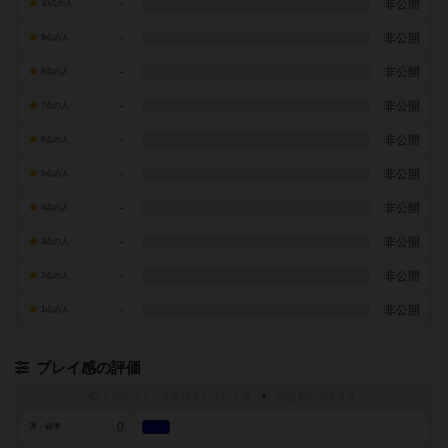
-
非公開
10点の人
-
非公開
9点の人
-
非公開
8点の人
-
非公開
7点の人
-
非公開
6点の人
-
非公開
5点の人
-
非公開
4点の人
-
非公開
3点の人
-
非公開
2点の人
-
非公開
1点の人
プレイ感の評価
トグルスイッチを押すとプレイ感（
※
）の投票ができます
0
運・確率