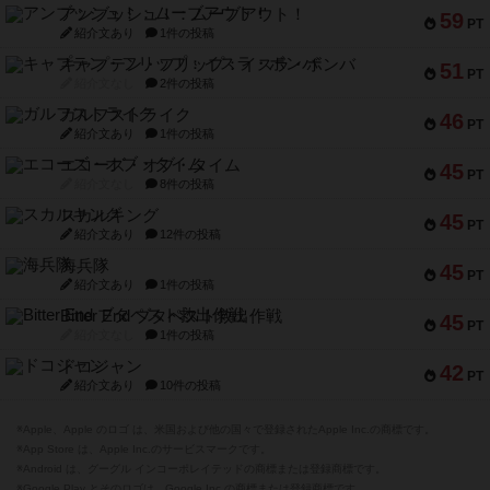
アンブッシュ！：ムーブアウト！
59
PT
紹介文あり
1件の投稿
キャプテン・フリップ：イスラ・ボンバ
51
PT
紹介文なし
2件の投稿
ガルフストライク
46
PT
紹介文あり
1件の投稿
エコーズ・オブ・タイム
45
PT
紹介文なし
8件の投稿
スカルキング
45
PT
紹介文あり
12件の投稿
海兵隊
45
PT
紹介文あり
1件の投稿
Bitter End ブタペスト救出作戦
45
PT
紹介文なし
1件の投稿
ドコジャン
42
PT
紹介文あり
10件の投稿
※Apple、Apple のロゴ は、米国および他の国々で登録されたApple Inc.の商標です。
※App Store は、Apple Inc.のサービスマークです。
※Android は、グーグル インコーポレイテッドの商標または登録商標です。
※Google Play とそのロゴは、Google Inc.の商標または登録商標です。