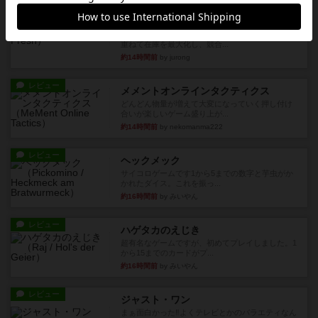
画像付き
充実
マーケットフレッシュ
目的あなたの店先に農産物の木箱を戦略的に積み
重ねて在庫を最大化し、競合...
約14時間前
by jurong
レビュー
メメントオンラインタクティクス
どんどん物量が増えて大変になっていく押し付け
合いが楽しいゲーム盛り上が...
約14時間前
by nekomanma222
レビュー
ヘックメック
サイコロゲームです1から5までの数字と芋虫がか
かれたダイス。これを振っ...
約16時間前
by みいやん
レビュー
ハゲタカのえじき
超有名なゲームですが、初めてプレイしました。1
から15までのカードがプ...
約16時間前
by みいやん
レビュー
ジャスト・ワン
まぁ面白かった‼️よくテレビとかのバラエティなん