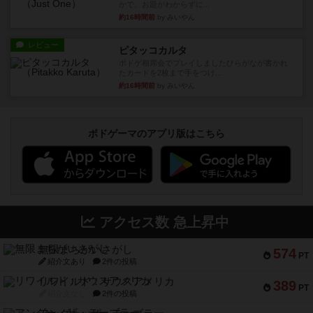
かで、お題がわからずに...
約16時間前
by みいやん
レビュー
ピタッコカルタ
ボドゲ相席会でプレイしましたひらがなが書かれ
たカードを2枚まで手をつけ...
約16時間前
by みいやん
ボドゲーマのアプリ版はこちら
アクセス数 急上昇中
無限まちがいさがし
574
PT
紹介文あり
2件の投稿
リワイルド：サウスアメリカ
389
PT
紹介文なし
2件の投稿