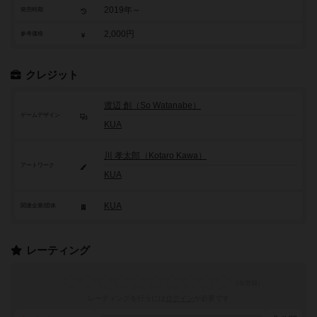
2019年～
発売時期
2,000円
参考価格
クレジット
渡辺 創（So Watanabe）
ゲームデザイン
KUA
川 孝太郎（Kotaro Kawa）
アートワーク
KUA
KUA
関連企業/団体
レーティング
レーティングを行うには
ログイン
が必要です