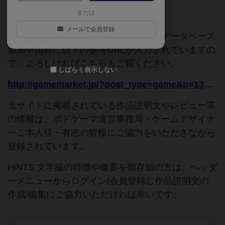
または
ご協力ください
メールで会員登録
このページは情報が不足しています。データベース
追加申請時に以下の参考URLが入力されていますの
で、よろしければこちらもご覧ください。
しばらく表示しない
http://gamemarket.jp/?post_type=game&p=136537
当サイトに掲載されている作品説明文やレビュー等
の情報は、ボドゲーマ運営事務局・ゲームデザイナ
ーご本人様・有志の皆様にご協力をいただきながら
登録されています。
HiNTS 文学編の特徴や概要を御存知の方は、ヘッダ
ーメニューからログイン/会員登録し作品説明文の
作成/編集にご協力いただければ幸いです。