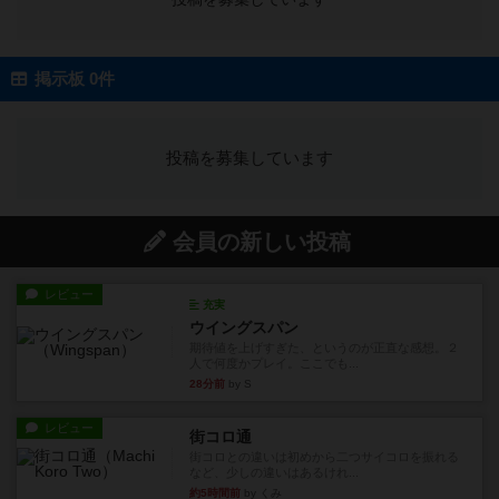
掲示板 0件
投稿を募集しています
会員の新しい投稿
レビュー
充実
ウイングスパン
期待値を上げすぎた、というのが正直な感想。２
人で何度かプレイ。ここでも...
28分前
by S
レビュー
街コロ通
街コロとの違いは初めから二つサイコロを振れる
など、少しの違いはあるけれ...
約5時間前
by くみ