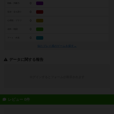
0
戦略・判断力
0
交渉・立ち回り
0
心理戦・ブラフ
0
攻防・戦闘
0
アート・外見
似たプレイ感のゲームを探す→
データに関する報告
ログインするとフォームが表示されます
レビュー 0件