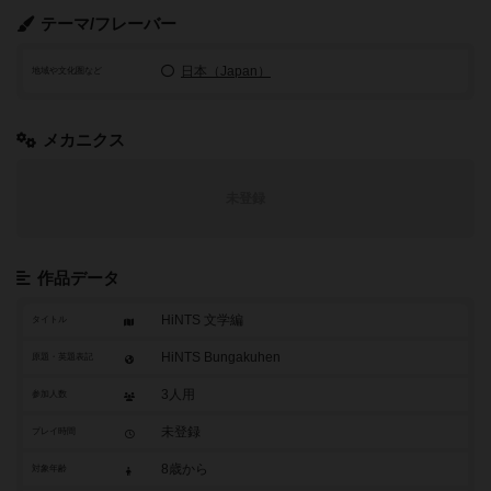
テーマ/フレーバー
日本（Japan）
地域や文化圏など
メカニクス
未登録
作品データ
HiNTS 文学編
タイトル
HiNTS Bungakuhen
原題・英題表記
3人用
参加人数
未登録
プレイ時間
8歳から
対象年齢