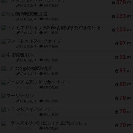
アンダー・ザ・テーブラー
378
PT
紹介文あり
1件の投稿
宵と暁の呪文書
133
PT
紹介文あり
8件の投稿
セミファイナル ～お前はまだ生きている～
103
PT
紹介文あり
1件の投稿
ワン・トゥ・ファイブ
97
PT
紹介文あり
1件の投稿
南北戦争
91
PT
紹介文あり
1件の投稿
ふたつの城の物語
91
PT
紹介文あり
6件の投稿
ノームズ・アット・ナイト
88
PT
紹介文なし
1件の投稿
マーリン
76
PT
紹介文あり
6件の投稿
フラットアイアン
75
PT
紹介文なし
2件の投稿
トランスオリエント・エクスプレス
70
PT
紹介文なし
1件の投稿