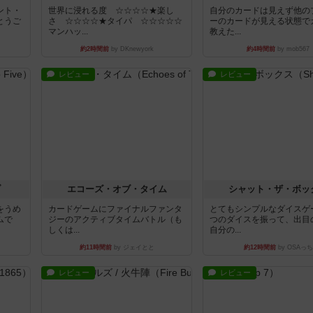
ント・
世界に浸れる度 ☆☆☆☆★楽し
自分のカードは見えず他の
とうご
さ ☆☆☆☆★タイパ ☆☆☆☆☆
ーのカードが見える状態で
マンハッ...
教えた...
約2時間前
by DKnewyork
約4時間前
by mob567
レビュー
レビュー
ブ
エコーズ・オブ・タイム
シャット・ザ・ボッ
をうめ
カードゲームにファイナルファンタ
とてもシンプルなダイスゲ
ムで
ジーのアクティブタイムバトル（も
つのダイスを振って、出目
しくは...
自分の...
約11時間前
by ジェイとと
約12時間前
by OSAっち
レビュー
レビュー