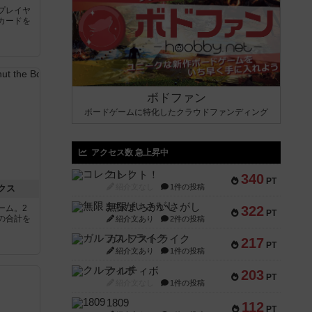
プレイヤ
カードを
ボドファン
ボードゲームに特化したクラウドファンディング
アクセス数 急上昇中
コレクト！
340
PT
紹介文なし
1件の投稿
クス
無限まちがいさがし
ーム。2
322
PT
の合計を
紹介文あり
2件の投稿
ガルフストライク
217
PT
紹介文あり
1件の投稿
クルティボ
203
PT
紹介文なし
1件の投稿
1809
112
PT