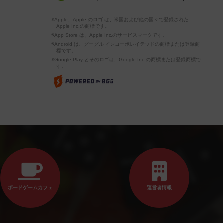
※Apple、Apple のロゴ は、米国および他の国々で登録された
Apple Inc.の商標です。
※App Store は、Apple Inc.のサービスマークです。
※Android は、グーグル インコーポレイテッドの商標または登録商
標です。
※Google Play とそのロゴは、Google Inc.の商標または登録商標で
す。
ボードゲームカフェ
運営者情報