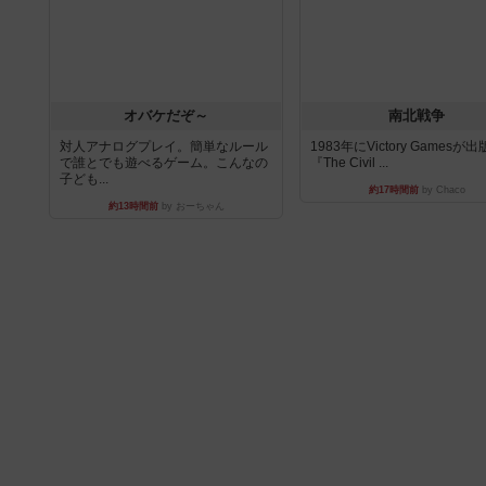
オバケだぞ～
南北戦争
対人アナログプレイ。簡単なルール
1983年にVictory Gamesが
で誰とでも遊べるゲーム。こんなの
『The Civil ...
子ども...
約17時間前
by Chaco
約13時間前
by おーちゃん