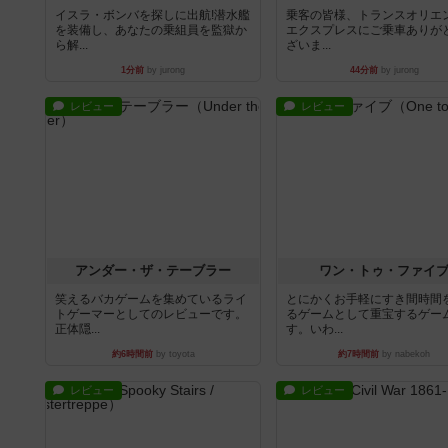
イスラ・ボンバを探しに出航!潜水艦
乗客の皆様、トランスオリエ
を装備し、あなたの乗組員を監獄か
エクスプレスにご乗車ありが
ら解...
ざいま...
1分前
by jurong
44分前
by jurong
レビュー
レビュー
アンダー・ザ・テーブラー
ワン・トゥ・ファイ
笑えるバカゲームを集めているライ
とにかくお手軽にすき間時間
トゲーマーとしてのレビューです。
るゲームとして重宝するゲー
正体隠...
す。いわ...
約6時間前
by toyota
約7時間前
by nabekoh
レビュー
レビュー