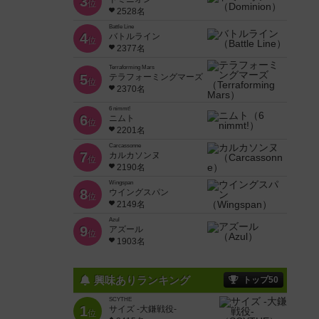
3
位
2528名
Battle Line
4
バトルライン
位
2377名
Terraforming Mars
5
テラフォーミングマーズ
位
2370名
6 nimmt!
6
ニムト
位
2201名
Carcassonne
7
カルカソンヌ
位
2190名
Wingspan
8
ウイングスパン
位
2149名
Azul
9
アズール
位
1903名
興味ありランキング
トップ50
SCYTHE
1
サイズ -大鎌戦役-
位