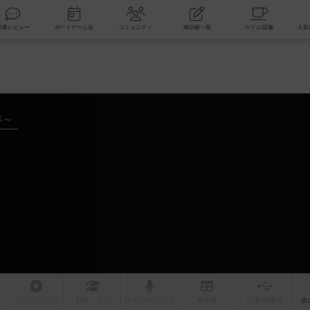
索
新着レビュー
ボードゲーム会
コミュニティ
掲示板一覧
年～
リプレイ
日記
戦略
・コツ
ルール
/インスト
掲示板
拡張/関連
作
次