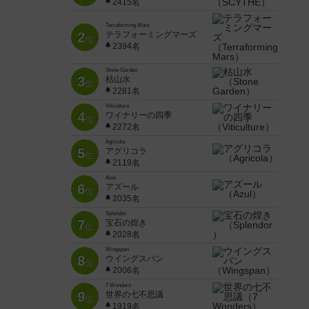
2415名
Terraforming Mars
2
テラフォーミングマーズ
位
2394名
Stone Garden
3
枯山水
位
2281名
Viticulture
4
ワイナリーの四季
位
2272名
Agricola
5
アグリコラ
位
2119名
Azul
6
アズール
位
2035名
Splendor
7
宝石の煌き
位
2028名
Wingspan
8
ウイングスパン
位
2006名
7 Wonders
9
世界の七不思議
位
1919名