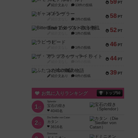
59
PT
紹介文あり
13件の投稿
ギャンブラー
58
PT
紹介文なし
2件の投稿
Bitter End ブタペスト救出作戦
52
PT
紹介文なし
1件の投稿
ラピード
46
PT
紹介文なし
1件の投稿
ザ・フラッフィー・ライト
44
PT
紹介文なし
0件の投稿
ふたつの城の物語
39
PT
紹介文あり
6件の投稿
お気に入りランキング
トップ50
Splendor
1
宝石の煌き
位
4040名
Die Siedler von Catan
2
カタン
位
3616名
Dominion
ドミニオン