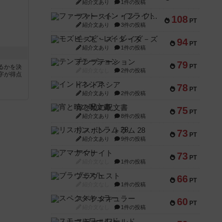
紹介文あり
1件の投稿
ファースト・イン・フライト
108
PT
紹介文あり
3件の投稿
モズビ－ズ・レイダ－ズ
94
PT
紹介文あり
1件の投稿
テンプテーション
79
PT
るかを決
紹介文なし
2件の投稿
字が得点
インドネシア
78
PT
紹介文あり
2件の投稿
宵と暁の呪文書
75
PT
紹介文あり
8件の投稿
リスボン・トラム 28
73
PT
紹介文あり
9件の投稿
アマナイト
73
PT
紹介文なし
1件の投稿
ブラヴェスト
66
PT
紹介文なし
1件の投稿
スペクタキュラー
60
PT
紹介文なし
1件の投稿
スモールワールド