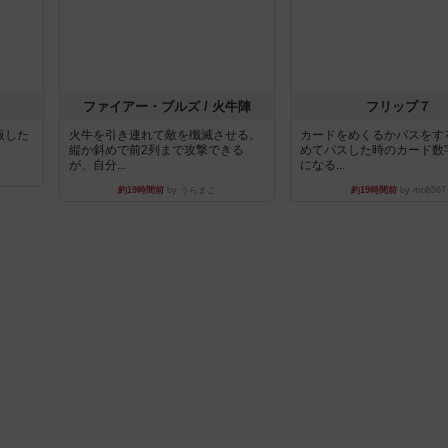
ファイアー・ブルズ / 火牛陣
フリップ７
出版した
火牛を引き連れて敵を殲滅させる。
カードをめくるかパスをす
縦か斜めで前2列まで攻撃できる
めてパスした時のカード数
が、自分...
になる...
約19時間前
by うらまこ
約19時間前
by mob567