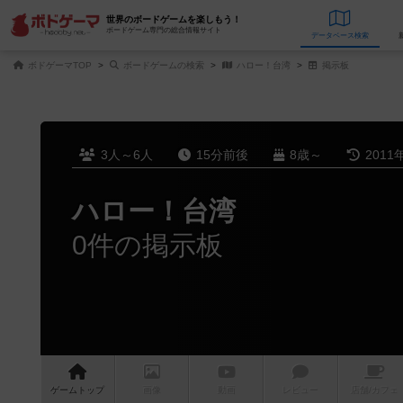
世界のボードゲームを楽しもう！
ボードゲーム専門の総合情報サイト
データベース
検
ボドゲーマTOP
ボードゲームの検索
ハロー！台湾
掲示板
3人～6人
15分前後
8歳～
2011
ハロー！台湾
0件の掲示板
ゲーム
トップ
画像
動画
レビュー
店舗/
カフェ