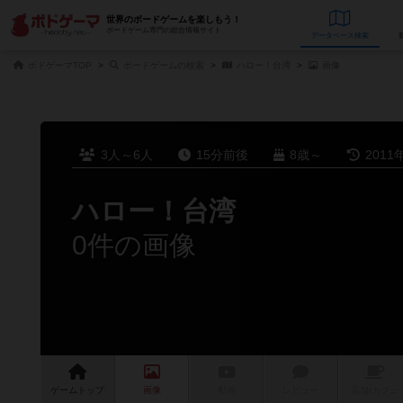
世界のボードゲームを楽しもう！
ボードゲーム専門の総合情報サイト
データベース
検
ボドゲーマTOP
ボードゲームの検索
ハロー！台湾
画像
3人～6人
15分前後
8歳～
2011
ハロー！台湾
0件の画像
ゲーム
トップ
画像
動画
レビュー
店舗/
カフェ