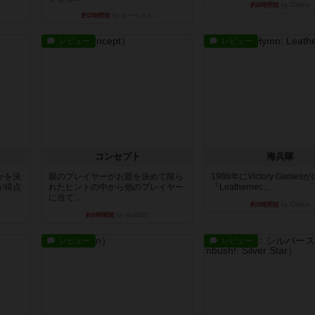
約6時間前
by Chaco
約2時間前
by おーちゃん
レビュー
レビュー
コンセプト
海兵隊
かを決
親のプレイヤーがお題を決めて限ら
1988年にVictory Game
が得点
れたヒントの中から他のプレイヤー
『Leathernec...
に当て...
約9時間前
by Chaco
約8時間前
by mob567
レビュー
レビュー