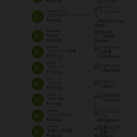
2415名
Terraforming Mars
2
テラフォーミングマーズ
位
2394名
Stone Garden
3
枯山水
位
2281名
Viticulture
4
ワイナリーの四季
位
2272名
Agricola
5
アグリコラ
位
2119名
Azul
6
アズール
位
2035名
Splendor
7
宝石の煌き
位
2028名
Wingspan
8
ウイングスパン
位
2006名
7 Wonders
9
世界の七不思議
位
1919名