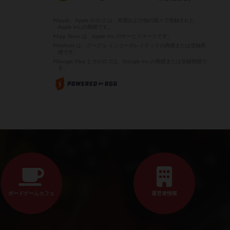
※Apple、Apple のロゴ は、米国および他の国々で登録された
Apple Inc.の商標です。
※App Store は、Apple Inc.のサービスマークです。
※Android は、グーグル インコーポレイテッドの商標または登録商
標です。
※Google Play とそのロゴは、Google Inc.の商標または登録商標で
す。
ボードゲームカフェ
運営者情報