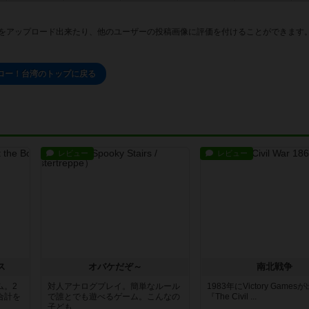
をアップロード出来たり、他のユーザーの投稿画像に評価を付けることができます
ロー！台湾のトップに戻る
レビュー
レビュー
ス
オバケだぞ～
南北戦争
ム。2
対人アナログプレイ。簡単なルール
1983年にVictory Game
合計を
で誰とでも遊べるゲーム。こんなの
『The Civil ...
子ども...