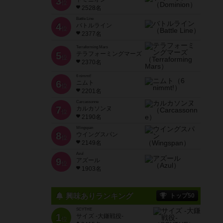
3
位
2528名
Battle Line
4
バトルライン
位
2377名
Terraforming Mars
5
テラフォーミングマーズ
位
2370名
6 nimmt!
6
ニムト
位
2201名
Carcassonne
7
カルカソンヌ
位
2190名
Wingspan
8
ウイングスパン
位
2149名
Azul
9
アズール
位
1903名
興味ありランキング
トップ50
SCYTHE
1
サイズ -大鎌戦役-
位