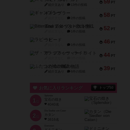
59
PT
紹介文あり
13件の投稿
ギャンブラー
58
PT
紹介文なし
2件の投稿
Bitter End ブタペスト救出作戦
52
PT
紹介文なし
1件の投稿
ラピード
46
PT
紹介文なし
1件の投稿
ザ・フラッフィー・ライト
44
PT
紹介文なし
0件の投稿
ふたつの城の物語
39
PT
紹介文あり
6件の投稿
お気に入りランキング
トップ50
Splendor
1
宝石の煌き
位
4040名
Die Siedler von Catan
2
カタン
位
3616名
Dominion
ドミニオン