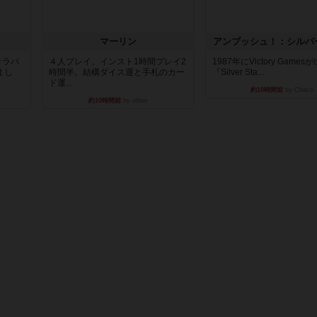
マーリン
アンブッシュ！：シルバ
オラパ
４人プレイ。インスト1時間プレイ2
1987年にVictory Game
まし
時間半。結構ダイス運と手札のカー
『Silver Sta...
ド運...
約10時間前
by Chaco
約10時間前
by oliber