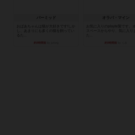
パーミッド
オラパ・マイン
おばあちゃんは猫が大好きです!しか
お気に入りのplayte製です。
し、あまりにも多くの猫を飼ってい
スペースからやり、気に入り
るた...
た...
約9時間前
by jurong
約9時間前
by くみ