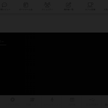
索
新着レビュー
ボードゲーム会
コミュニティ
掲示板一覧
年～
リプレイ
日記
戦略
・コツ
ルール
/インスト
掲示板
拡張/関連
作
次