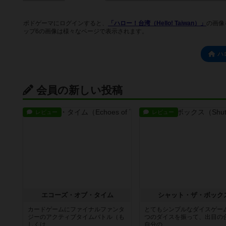
ボドゲーマにログインすると、
「ハロー！台湾（Hello! Taiwan）」
の画像
ップ6の画像は様々なページで表示されます。
ハ
会員の新しい投稿
レビュー
レビュー
エコーズ・オブ・タイム
シャット・ザ・ボック
カードゲームにファイナルファンタ
とてもシンプルなダイスゲー
ジーのアクティブタイムバトル（も
つのダイスを振って、出目の
しくは...
自分の...