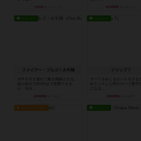
33分前
by ジェイとと
約1時間前
by OSAっち
レビュー
レビュー
ファイアー・ブルズ / 火牛陣
フリップ７
火牛を引き連れて敵を殲滅させる。
カードをめくるかパスをする
縦か斜めで前2列まで攻撃できる
めてパスした時のカード数字
が、自分...
になる...
約8時間前
by うらまこ
約8時間前
by mob567
ルール/インスト
レビュー