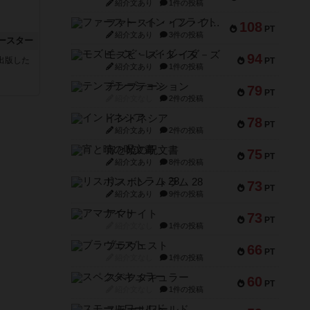
紹介文あり
1件の投稿
ファースト・イン・フライト
108
PT
紹介文あり
3件の投稿
ースター
モズビ－ズ・レイダ－ズ
94
sが出版した
PT
紹介文あり
1件の投稿
テンプテーション
79
PT
紹介文なし
2件の投稿
インドネシア
78
PT
紹介文あり
2件の投稿
宵と暁の呪文書
75
PT
紹介文あり
8件の投稿
リスボン・トラム 28
73
PT
紹介文あり
9件の投稿
アマナイト
73
PT
紹介文なし
1件の投稿
ブラヴェスト
66
PT
紹介文なし
1件の投稿
スペクタキュラー
60
PT
紹介文なし
1件の投稿
スモールワールド