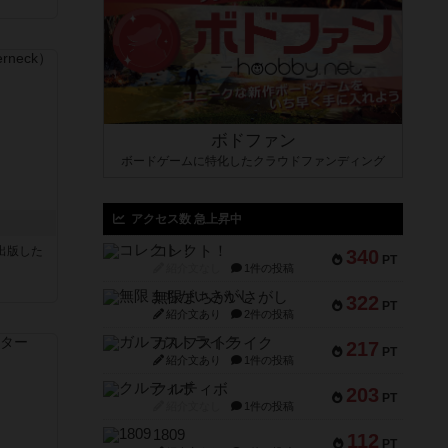
ボドファン
ボードゲームに特化したクラウドファンディング
アクセス数 急上昇中
コレクト！
sが出版した
340
PT
紹介文なし
1件の投稿
無限まちがいさがし
322
PT
紹介文あり
2件の投稿
ガルフストライク
217
PT
紹介文あり
1件の投稿
クルティボ
203
PT
紹介文なし
1件の投稿
1809
112
PT