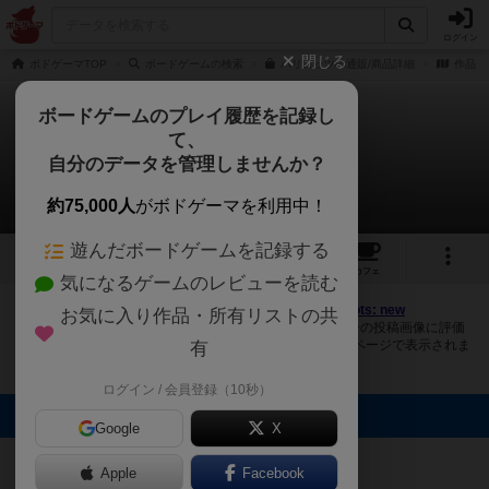
ログイン
閉じる
ボドゲーマTOP
ボードゲームの検索
ハリコッツの通販/商品詳細
作品デ
ボードゲームのプレイ履歴を記録し
て、
ハリコッツ新版
自分のデータを管理しませんか？
2件の画像
約75,000人
がボドゲーマを利用中！
遊んだボードゲームを記録する
2
4
15
トップ
画像
動画
レビュー
カフェ
気になるゲームのレビューを読む
ボドゲーマにログインすると、
「ハリコッツ新版（Haricots: new
お気に入り作品・所有リストの共
edition）」
の画像をアップロード出来たり、他のユーザーの投稿画像に評価
を付けることができます。また、トップ6の画像は様々なページで表示されま
有
す。
ログイン / 会員登録（10秒）
トップに表示される画像
Google
X
たつきち
たつきち
Apple
Facebook