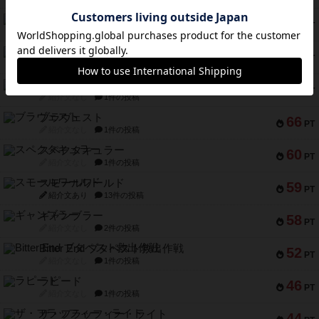
宵と暁の呪文書
75
PT
紹介文あり
8件の投稿
リスボン・トラム 28
73
PT
紹介文あり
9件の投稿
アマナイト
73
PT
紹介文なし
1件の投稿
ブラヴェスト
66
PT
紹介文なし
1件の投稿
スペクタキュラー
60
PT
紹介文なし
1件の投稿
スモールワールド
59
PT
紹介文あり
13件の投稿
ギャンブラー
58
PT
紹介文なし
2件の投稿
Bitter End ブタペスト救出作戦
52
PT
紹介文なし
1件の投稿
ラピード
46
PT
紹介文なし
1件の投稿
ザ・フラッフィー・ライト
44