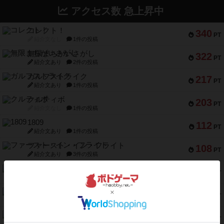
アクセス数 急上昇中
コレクト！
340
PT
紹介文なし
1件の投稿
無限まちがいさがし
322
PT
紹介文あり
2件の投稿
ガルフストライク
217
PT
紹介文あり
1件の投稿
クルティボ
203
PT
紹介文なし
1件の投稿
1809
112
PT
紹介文あり
1件の投稿
ファースト・イン・フライト
108
PT
紹介文あり
3件の投稿
モズビ－ズ・レイダ－ズ
94
PT
紹介文あり
1件の投稿
テンプテーション
79
PT
紹介文なし
2件の投稿
インドネシア
78
PT
紹介文あり
2件の投稿