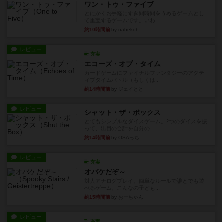
ワン・トゥ・ファイブ
とにかくお手軽にすき間時間をうめるゲームとし
て重宝するゲームです。いわ...
約10時間前
by nabekoh
レビュー
充実
エコーズ・オブ・タイム
カードゲームにファイナルファンタジーのアクテ
ィブタイムバトル（もしくは...
約14時間前
by ジェイとと
レビュー
シャット・ザ・ボックス
とてもシンプルなダイスゲーム。2つのダイスを振
って、出目の合計を自分の...
約14時間前
by OSAっち
レビュー
充実
オバケだぞ～
対人アナログプレイ。簡単なルールで誰とでも遊
べるゲーム。こんなの子ども...
約15時間前
by おーちゃん
レビュー
充実