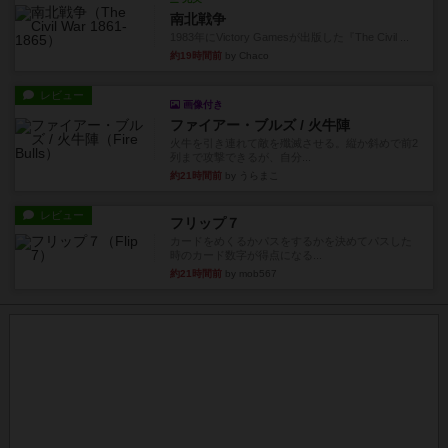
南北戦争
1983年にVictory Gamesが出版した『The Civil ...
約19時間前
by Chaco
レビュー
画像付き
ファイアー・ブルズ / 火牛陣
火牛を引き連れて敵を殲滅させる。縦か斜めで前2
列まで攻撃できるが、自分...
約21時間前
by うらまこ
レビュー
フリップ７
カードをめくるかパスをするかを決めてパスした
時のカード数字が得点になる...
約21時間前
by mob567