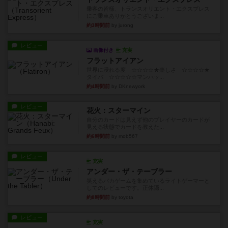
乗客の皆様、トランスオリエント・エクスプレス
にご乗車ありがとうございま...
約3時間前
by jurong
レビュー
画像付き
充実
フラットアイアン
世界に浸れる度 ☆☆☆☆★楽しさ ☆☆☆☆★
タイパ ☆☆☆☆☆マンハッ...
約4時間前
by DKnewyork
レビュー
花火：スターマイン
自分のカードは見えず他のプレイヤーのカードが
見える状態でカードを教えた...
約6時間前
by mob567
レビュー
充実
アンダー・ザ・テーブラー
笑えるバカゲームを集めているライトゲーマーと
してのレビューです。正体隠...
約8時間前
by toyota
レビュー
充実