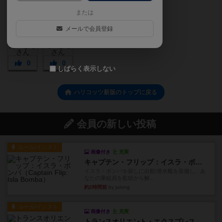
または
メールで会員登録
0
0
しばらく表示しない
ハリコッツ新版のトップに戻る
会員の新しい投稿
ルール/インスト
画像付き
充実
キャプテン・フリップ：イスラ・ボンバ
イスラ・ボンバを探しに出航!潜水艦を装備し、あ
なたの乗組員を監獄から解...
約2時間前
by jurong
ルール/インスト
画像付き
充実
トランスオリエント・エクスプレス