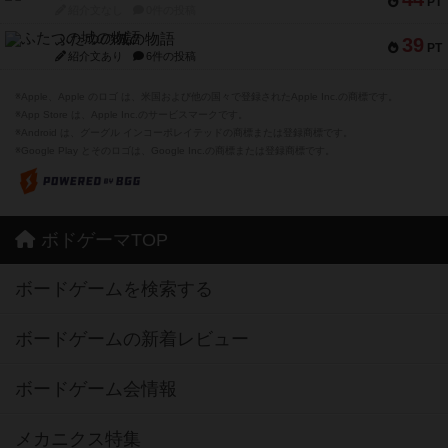
PT
紹介文なし
0件の投稿
ふたつの城の物語
39
PT
紹介文あり
6件の投稿
※Apple、Apple のロゴ は、米国および他の国々で登録されたApple Inc.の商標です。
※App Store は、Apple Inc.のサービスマークです。
※Android は、グーグル インコーポレイテッドの商標または登録商標です。
※Google Play とそのロゴは、Google Inc.の商標または登録商標です。
ボドゲーマTOP
ボードゲームを検索する
ボードゲームの新着レビュー
ボードゲーム会情報
メカニクス特集