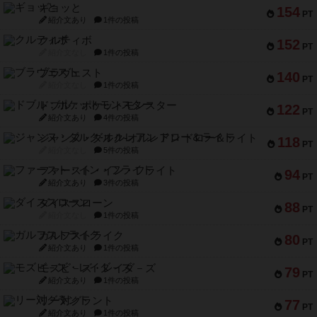
ギョッと
154
PT
紹介文あり
1件の投稿
クルティボ
152
PT
紹介文なし
1件の投稿
ブラヴェスト
140
PT
紹介文なし
1件の投稿
ドブル：ポケットモンスター
122
PT
紹介文あり
4件の投稿
ジャンヌ・ダルク-オルレアン ドロー＆ライト
118
PT
紹介文なし
5件の投稿
ファースト・イン・フライト
94
PT
紹介文あり
3件の投稿
ダイススローン
88
PT
紹介文なし
1件の投稿
ガルフストライク
80
PT
紹介文あり
1件の投稿
モズビ－ズ・レイダ－ズ
79
PT
紹介文あり
1件の投稿
リー対グラント
77
PT
紹介文あり
1件の投稿