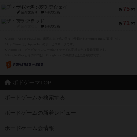
ブレーキング・アウェイ
75
PT
紹介文あり
4件の投稿
ザ・フラッド
71
PT
紹介文なし
1件の投稿
※Apple、Apple のロゴ は、米国および他の国々で登録されたApple Inc.の商標です。
※App Store は、Apple Inc.のサービスマークです。
※Android は、グーグル インコーポレイテッドの商標または登録商標です。
※Google Play とそのロゴは、Google Inc.の商標または登録商標です。
ボドゲーマTOP
ボードゲームを検索する
ボードゲームの新着レビュー
ボードゲーム会情報