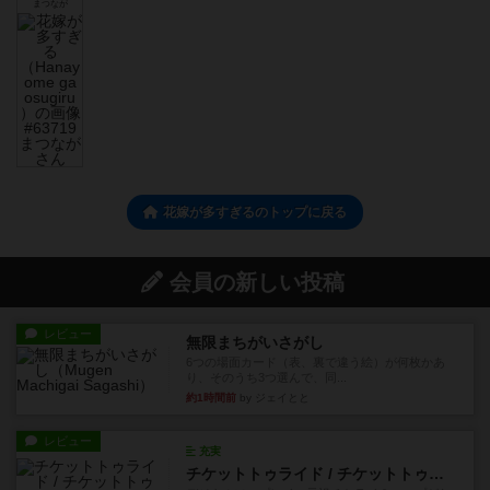
まつなが
花嫁が多すぎるのトップに戻る
会員の新しい投稿
レビュー
無限まちがいさがし
6つの場面カード（表、裏で違う絵）が何枚かあ
り、そのうち3つ選んで、同...
約1時間前
by ジェイとと
レビュー
充実
チケットトゥライド / チケットトゥライドアメリカ