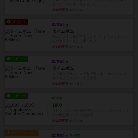
多いゲームです。なんといっ...
約10時間前
by おとん
リプレイ
画像付き
タイムボム
僕はホントに嘘が下手なようで、すぐバレますみ
んなホント、嘘が上手ですよ...
約11時間前
by あまる
レビュー
画像付き
タイムボム
まず簡単で軽い！大人数で遊べる！それなのに小
箱！何より楽しい！！正体隠...
約11時間前
by あまる
レビュー
充実
1809
ケビン・ザッカーがデザインした１ヘクス=２マイ
ルの戦役級シリーズは以下...
約11時間前
by Chaco
ルール/インスト
画像付き
充実