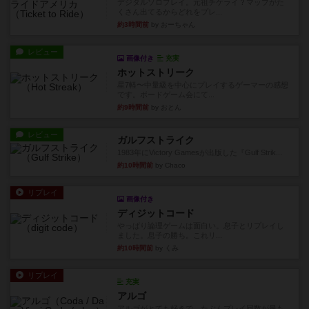
デジタルソロプレイ。元祖チケライ？マップがた
くさん出てるからどれをプレ...
約3時間前
by おーちゃん
レビュー
画像付き
充実
ホットストリーク
星7軽〜中量級を中心にプレイするゲーマーの感想
です。ボードゲーム会にて...
約9時間前
by おとん
レビュー
ガルフストライク
1983年にVictory Gamesが出版した『Gulf Strik...
約10時間前
by Chaco
リプレイ
画像付き
ディジットコード
やっぱり論理ゲームは面白い。息子とリプレイし
ました。息子の勝ち。これリ...
約10時間前
by くみ
リプレイ
充実
アルゴ
アルゴがとても好きで、たぶんプレイ回数が最も