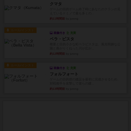
クマタ
ゲームの目的ゲーム終了時にあなたのクランの見
えているドミノで最も多くの...
約11時間前
by jurong
ルール/インスト
画像付き
充実
ベラ・ビスタ
概要と目的小さな町ベラビスタは、風光明媚な公
園と曲がりくねった川が広が...
約12時間前
by jurong
ルール/インスト
画像付き
充実
フォルフォート
ゲームの目的砦の建設を最初に完成させるため、
対戦相手を攻撃して彼らの建...
約13時間前
by jurong