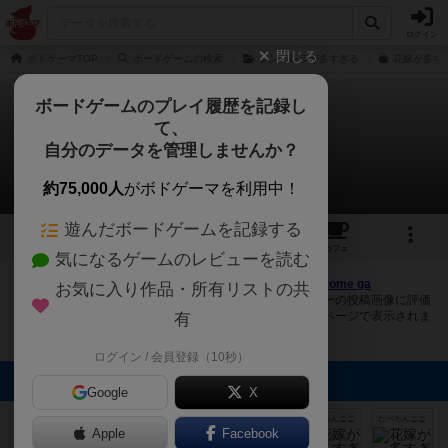
ログイン
閉じる
ボドゲーマTOP
ボードゲームの検索
シンデレラが多すぎる
花嫁が多す
ボードゲームのプレイ履歴を記録し
て、
花嫁が多すぎる
自分のデータを管理しませんか？
9件の画像
約75,000人
がボドゲーマを利用中！
遊んだボードゲームを記録する
9
3
6
54
トップ
画像
動画
レビュー
カフェ
気になるゲームのレビューを読む
ボドゲーマにログインすると、
「花嫁が多すぎる（Hanayome ga
お気に入り作品・所有リストの共
osugiru）」
の画像をアップロード出来たり、他のユーザーの投稿画像に評価
を付けることができます。また、トップ6の画像は様々なページで表示されま
有
す。
ログイン / 会員登録（10秒）
トップに表示される画像
Google
X
スエ (とまり木)
まつなが
ふぃりー
まつなが
たべちん☃☃
たべちん☃☃
Apple
Facebook