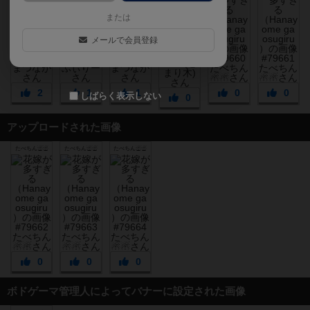
または
メールで会員登録
2
1
1
0
0
しばらく表示しない
0
アップロードされた画像
たべちん☃☃
たべちん☃☃
たべちん☃☃
0
0
0
ボドゲーマ管理人によってバナーに設定された画像