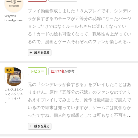
によって制限された項目を持つ花嫁候補は脱落しま
『シンデレラが多すぎる』です。
この別原作アレンジ
す。
残った花嫁候補中で、花嫁タイルがより上部にい
プレイ動画作成しました！３人プレイです。
シンデレ
には他にもライトノベルをベースにした『妹が多すぎ
verywell
る花嫁を持つプレイヤーが勝利となります(^^)✨
勝利
ラが多すぎるのテーマが五等分の花嫁になったバージ
boardgames
るは』があります。（実を言うと、本家版は持ってい
した人は点数を得て、次のゲームを開始します。
☆感
ョン...だけではなくルールもさらに楽しくなってい
なく、分からないのですが、なぜか『妹が多すぎる』
想
イラストが可愛く、ルールもシンプルなのでさっく
る！
カードの絵も可愛くなって、戦略性も上がってい
は持ってるという変則コレクターだったりします。ご
り短い時間で楽しめます(^^)
自分の推しの花嫁を勝た
るので、漫画とゲームそれぞれのファンが楽しめる作
めんなさい。
まあ、とにかくこれだけアレンジ版が出
せるために、どのささやきを拒否するか、容認するか
品に仕上がっています。
ゲームのルールや雰囲気を知
るという事は、それだけ完成度と評価が高い証拠です
続きを見る
の駆け引きやジレンマが面白いゲームです( *¯ ꒳¯*)✨
りたい方は是非動画を御視聴ください！
verywell ボー
よね。（ルールはそれぞれ、ちょっとずつ違います）
◾️
姉妹作の「シンデレラが多すぎる」では、下手をする
ドゲームでは毎週ボードゲームのプレイ動画アップロ
原作を知ってるゲームはやはり反応がいい
まあとにか
仙人
と、男やネコがシンデレラ候補にあがるおバカ要素も
レビュー
537名
が参考
ードしています。
ボドゲに興味がある方、ボドゲが好
く、物好きなメンバーを集めた際に出してみました。
ありましたが、今回はどの花嫁も素敵なイラストなの
きな方は是非ご視聴ください！
チャンネル登録リンク
案の定読み通りで良好な反響！
「あ〜！これ知って
元の『シンデレラが多すぎる』をプレイしたことはあ
で、お好みで使い分けるとより楽しめるかと思います
↓↓↓
https://t.co/QLysk5QKcg?amp=1
カシスオレン
る」
「読んだことありますよー」
…という声が出ま
りません。
原作『五等分の花嫁』のファンなのでとり
ジとスクリュ
(笑)
ードライバー
す。
そこからひとしきり漫画談義が続き、なかなかゲ
あえずプレイしてみました。原作は最終話まで読んで
♂
ームが始まらないという展開。
さらにようやく始めよ
いるので結末は知っていますが、ゲームには関係なか
うと思ったら…
「私この子がいい〜！」
「じゃあ私は
ったですね。
個人的な感想としては可もなく不可もな
この子ね♪」
とタイルを選び始めたので、
「こらぁっ！
く。
原作ファンなので購入しようか迷っていたけど買
続きを見る
そーゆーゲームじゃねぇ！」
と取り上げるハメに。
早
わなくてよかったかも。ぶっちゃけそこまでおもしろ
めに打ち切らせないと延々と続きそうなのでご注意を