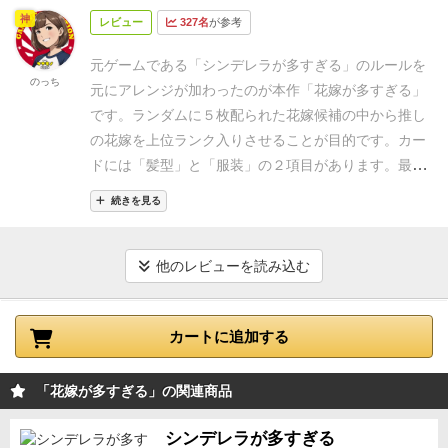
くもないし…。かといってつまらないわけでもないけ
神
（笑）
◾️
自分の推しの子の花嫁度を上げよう！
このゲ
レビュー
327名
が参考
ど、値段とコスパを考えるとね…。コレクターズアイ
ームは、5人のキャラの様々なスタイル？のカード25
テムって感じかな。
ルールは簡単だし、手札が少ない
元ゲームである「シンデレラが多すぎる」のルールを
枚の中からランダムに５枚を持ち、残ったカードの子
のでラウンドもすぐ終わるけど
リプレイ制は高くない
のっち
元に
アレンジが加わったのが本作「花嫁が多すぎる」
の花嫁ランクが高いほどポイントが入る、というルー
気がする。
です。
ランダムに５枚配られた花嫁候補の中から
推し
ルです。
ちなみにプレイヤーの立場は主人公の周囲の
の花嫁を上位ランク入りさせることが目的です。
カー
友人・知人で、優柔不断な主人公に対して《誰がオス
ドには「髪型」と「服装」の２項目があります。
最終
スメか》《どんな子はふさわしくないか》を吹き込む
的に２枚の花嫁候補での勝負になります。
その間に２
役柄なんですねー。
手番で行えるアクションは2つあ
続きを見る
項目の条件を消したり条件を残したりと
自分の花嫁を
り、ルールはかなり単純なのですが、これをいつどう
仕立てていきます。
「髪型」は基本的にキャラ固定で
実行するかが難しい内容となっています。
①カードの
すが
「変装」カードで他プレイヤーを欺くことも可
他のレビューを読み込む
内容を公開して出す《ささやき》
カードには《花嫁は
能。
そのため誰を推しているかはある程度推測できま
ショートカットではない》とか《花嫁は制服ではな
す。
自分が推している花嫁を否定する「ささやき」が
い》とか、除外される項目が書いてあり、これを認定
カートに追加する
出た場合、
数少ない自分のカードを切ってもいいもの
するかどうかを判定していきます。（判定方法は割愛
か。
それならば、１人は切り捨ててもう１人を推して
ね）
これを続けることで、《花嫁》になれる条件がど
いくか・・・
悩ましい展開になります。
難しくはあり
「花嫁が多すぎる」の関連商品
んどんキツくなっていくわけですね。
②カードを裏向
ませんがある程度のカウンティングも必要になりま
きで出すと《花嫁度アップ》
もともと５人のタイルは
シンデレラが多すぎる
す。
その点、初心者様、お子様にもお薦め☆
原作ファ