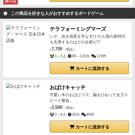
残り1点
この商品を好きな人がおすすめするボードゲーム
テラフォーミングマーズ
いざ、赤き惑星を手なずけろ!人類の新時代
を先導するのはどの企業だ!?
7,700
（税込）
¥
1～5人
90～120分
129件
カートに追加する
おばけキャッチ
可愛い木のおばけコマ。脳をひねって全力ス
ピード勝負。
2,500
（税込）
¥
2～8人
20分
95件
カートに追加する