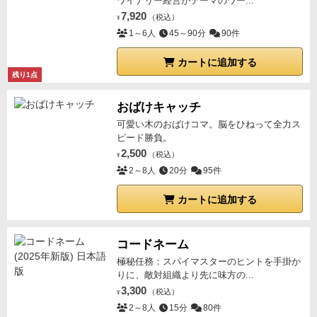
ワイナリー経営がテーマのワー...
費してランクをいつ変動させるか悩む。
というよう
7,920
（税込）
に、プレイ中かなり悩む悩む。
「え〜とね、じゃあこ
¥
1～6人
45～90分
90件
れ！花嫁は《ロングヘアー》じゃないっ！」
「ええー
っ⁈それは困るなあ。私ロング好きなのに…」
「アンタ
カートに追加する
の好みじゃないんだよ、笑」
「じゃあ、判定ね。せー
残り1点
の！」
「あー、◯◯ちゃんが打ち消した！」
「いや
おばけキャッチ
ー、やっぱりロングは残さないとねー。いや…でもど
可愛い木のおばけコマ。脳をひねって全力ス
れを捨てるか…悩むなあ…」
「１枚無くなるのはキツ
ピード勝負。
イよねぇ」
「よーし次いこう！」
という展開で、悩む
2,500
（税込）
¥
割にはカードが出るたびにキャーキャー進みますが、
2～8人
20分
95件
さすがに3枚目あたりになるとじっと考え込むプレイ
ヤーが出てきて、無言で少し展開が止まるかな、とい
カートに追加する
う感じです。
ただし、手札と展開しだいでは何をどう
しても勝てない時があるので、そういうゲームだと割
コードネーム
り切って楽しむのが正道です。
いずれにしても、なか
極秘任務：スパイマスターのヒントを手掛か
なか楽しいゲームだったので、この原作が好きなプレ
りに、敵対組織より先に味方の...
イヤーがいればきっと盛り上げてくれるので良いプレ
3,300
（税込）
¥
イになると思いますよ。
ぜひ試してみて下さい。
《余
2～8人
15分
80件