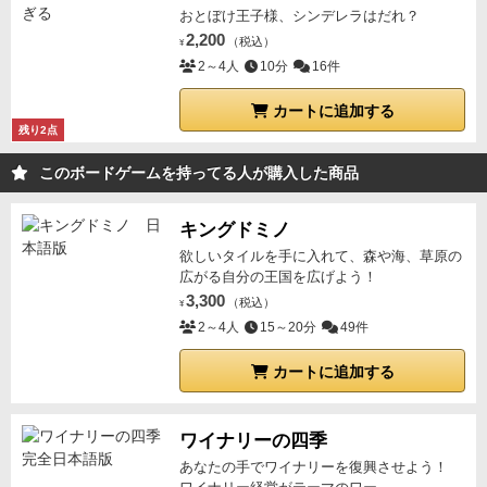
縦に順番に並んでいて、上から順に花嫁の優先候補で
おとぼけ王子様、シンデレラはだれ？
ンにもお薦めします。
カードゲームに不慣れな方でも
あることを表しています。
ですがこのアクションをす
2,200
（税込）
簡単に短時間で遊べます。
¥
ると、上2枚のタイルがそのまま1番下にスライドし、
2～4人
10分
16件
3番手がトップになるのです。
自分の持ってる子を上
位にできるわけですね。
これを繰り返して、最後に2
カートに追加する
残り2点
枚残った自分のカードのうち《条件に当てはまる子》
を強制除外して、除外されなかった子はタイルの順番
このボードゲームを持ってる人が購入した商品
によってポイントが入る、という仕掛けです。
これを
人数回数ぶんプレイして合計点で勝者が決まります。
キングドミノ
（何で花嫁決定が複数回あるのかは永遠の謎です。
欲しいタイルを手に入れて、森や海、草原の
笑）
ルール的に割と単純で説明には10分もかかりませ
広がる自分の王国を広げよう！
ん。
1ゲームに10分程度しかかからないから、5人でや
3,300
（税込）
¥
っても1時間弱という感じです。
◾️
かなり論理的思考を
2～4人
15～20分
49件
要するゲーム
手札は５枚しかないので、無駄なプレイ
カートに追加する
をする余裕は全くありません。
どの条件が認められた
ら自分が不利なのかはわかるので、それを打ち消すか
どうか悩む。
また仮に花嫁候補として残っても、ラン
ワイナリーの四季
クが下だとポイントは少ない。残り少ないカードを消
あなたの手でワイナリーを復興させよう！