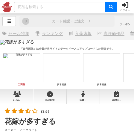
ログイン
─
0
カート確認・ご注文
クーポン
セール特集
ランキング
入荷速報
高評価作品
「参考画像」は会員が当サイトのデータベースにアップロードした画像です。
当商品
参考画像
参考画像
2～5人
15分前後
10歳～
2020年～
（3.6）
花嫁が多すぎる
メーカー：アークライト