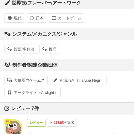
世界観/フレーバー/アートワーク
現代
日本
カードゲーム
システム/メカニクス/ジャンル
投票/多数決
推理
制作者/関連企業/団体
大気圏内ゲームズ
春場ねぎ（Haruba Negi）
アークライト（Arclight）
レビュー 7件
神
レビュー
1188名
が参考