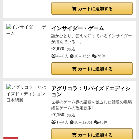
談》
カード類をどけると、箱の中はこんなふうになっ
カートに追加する
てました♪
なかなか粋なデザインですよねー。
インサイダー・ゲーム
誰かひとり、答えを知っているインサイダー
が潜んでいる…。
2,970
（税込）
¥
4～8人
10～15分
76件
カートに追加する
アグリコラ：リバイズドエディシ
ョン
世界のゲーム界の話題を独占した話題の農場
経営ゲームの改定新版!
7,150
（税込）
¥
1～4人
30～120分
45件
カートに追加する