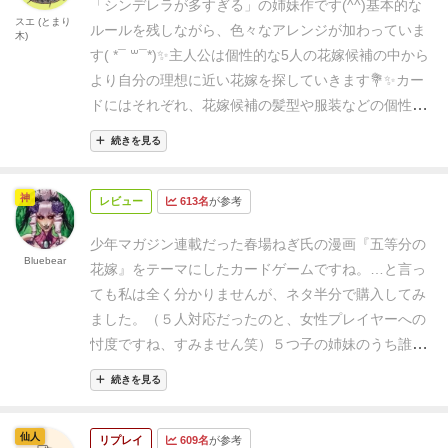
「シンデレラが多すぎる」の姉妹作です(^^)
基本的な
スエ (とまり
ルールを残しながら、色々なアレンジが加わっていま
木)
す( *¯ ꒳¯*)✨
主人公は個性的な5人の花嫁候補の中から
より自分の理想に近い花嫁を探していきます💐✨
カー
ドにはそれぞれ、花嫁候補の髪型や服装などの個性
と、花嫁候補を絞っていく「ささやき」が書かれてい
続きを見る
ます。
遊び方はシンプルで、手札を5枚もち、それを1
人ずつ表か裏で出していきます。
(1)ささやく
→カード
神
レビュー
613名
が参考
を表で出だし、花嫁候補を絞ります。
「僕はロングヘ
アーは好みじゃないんだ。」
「俺は私服を着ていない
少年マガジン連載だった春場ねぎ氏の漫画『五等分の
人が好きだ！」
※他のプレイヤーは、誰かの「ささや
Bluebear
花嫁』をテーマにしたカードゲームですね。…と言っ
く」を手札を1枚使うことで無しにすることができま
ても私は全く分かりませんが、ネタ半分で購入してみ
す。
(2)「花嫁度を上げる」
→カードを裏で出せば、中
ました。（５人対応だったのと、女性プレイヤーへの
央に置かれた花嫁タイルの上から2枚を下にずらす事
忖度ですね、すみません笑）
５つ子の姉妹のうち誰が
ができます。
花嫁タイルの順番は、ゲーム終了時の花
主人公とゴールインするかの駆け引きをテーマにした
嫁選びに影響します。
この2つの行動を、全てのプレ
続きを見る
ものですね。
実はこのゲームには元の作品があって、
イヤーが手札が2枚になるまで繰り返します。
最後に
2014年に大気圏内ゲームズから同人で発売され好評を
全てのプレイヤーは手札を2枚とも公開し、ささやき
仙人
リプレイ
609名
が参考
博し、後にアークライトから製品版となったゲーム