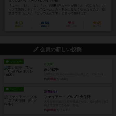
はっけよいゲームのスピンオフ作品
「はっ」「け」「よ」「い」の掛け声カードが揃うと「のこった」カ
ードで勝負します！「のこった」カードが出せなくなったら負け。最
後まで出せた人が「ごっつぁんです」と言って勝利しま...
19
84
8
49
興味あり
経験あり
お気に入り
持ってる
会員の新しい投稿
レビュー
充実
南北戦争
1983年にVictory Gamesが出版した『The Civil ...
約1時間前
by Chaco
レビュー
画像付き
ファイアー・ブルズ / 火牛陣
火牛を引き連れて敵を殲滅させる。縦か斜めで前2
列まで攻撃できるが、自分...
約3時間前
by うらまこ