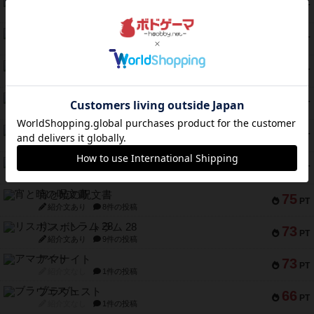
クルティボ
203
PT
紹介文なし
1件の投稿
1809
112
PT
紹介文あり
1件の投稿
ファースト・イン・フライト
108
PT
紹介文あり
3件の投稿
モズビ－ズ・レイダ－ズ
94
PT
紹介文あり
1件の投稿
テンプテーション
79
PT
紹介文なし
2件の投稿
インドネシア
78
PT
紹介文あり
2件の投稿
宵と暁の呪文書
75
PT
紹介文あり
8件の投稿
リスボン・トラム 28
73
PT
紹介文あり
9件の投稿
アマナイト
73
PT
紹介文なし
1件の投稿
ブラヴェスト
66
PT
紹介文なし
1件の投稿