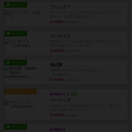
レビュー
フリップ７
カードをめくるかパスをするかを決めてパスした
時のカード数字が得点になる...
約3時間前
by mob567
レビュー
コンセプト
親のプレイヤーがお題を決めて限られたヒントの
中から他のプレイヤーに当て...
約4時間前
by mob567
レビュー
海兵隊
1988年にVictory Gamesが出版した
『Leathernec...
約4時間前
by Chaco
ルール/インスト
画像付き
充実
パーミッド
おばあちゃんは猫が大好きです!しかし、あまりに
も多くの猫を飼っているた...
約4時間前
by jurong
レビュー
画像付き