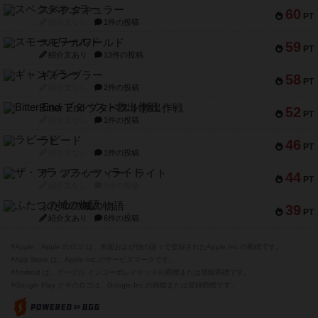
スペクタキュラー
60
PT
紹介文なし
1件の投稿
スモールワールド
59
PT
紹介文あり
13件の投稿
ギャンブラー
58
PT
紹介文なし
2件の投稿
Bitter End ブタペスト救出作戦
52
PT
紹介文なし
1件の投稿
ラピード
46
PT
紹介文なし
1件の投稿
ザ・フラッフィー・ライト
44
PT
紹介文なし
0件の投稿
ふたつの城の物語
39
PT
紹介文あり
6件の投稿
※Apple、Apple のロゴ は、米国および他の国々で登録されたApple Inc.の商標です。
※App Store は、Apple Inc.のサービスマークです。
※Android は、グーグル インコーポレイテッドの商標または登録商標です。
※Google Play とそのロゴは、Google Inc.の商標または登録商標です。