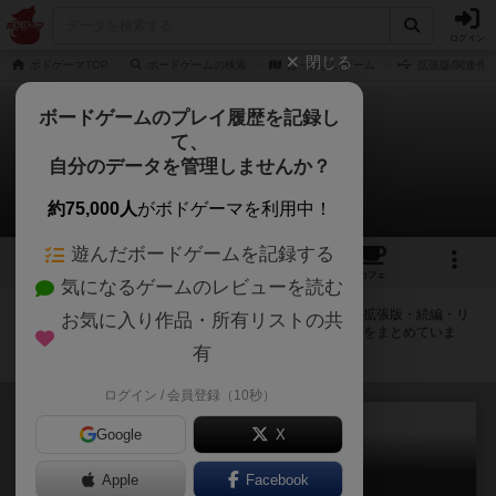
ログイン
閉じる
ボドゲーマTOP
ボードゲームの検索
はっけよいゲーム
拡張版/関連作
ボードゲームのプレイ履歴を記録し
て、
はっけよいゲーム
自分のデータを管理しませんか？
拡張/関連作品 2件
約75,000人
がボドゲーマを利用中！
遊んだボードゲームを記録する
3
4
12
トップ
画像
動画
レビュー
カフェ
気になるゲームのレビューを読む
はっけよいゲームに紐付いているボードゲーム一覧です。拡張版・続編・リ
お気に入り作品・所有リストの共
メイク版などの同じシリーズを中心に、関連性の強い作品をまとめていま
す。
有
ログイン / 会員登録（10秒）
Google
X
Apple
Facebook
はっきよいゲーム