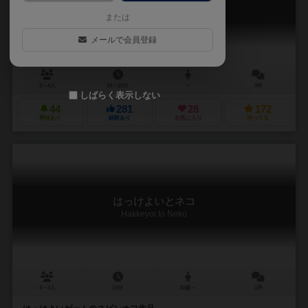
Hakkiyoi Game
または
メールで会員登録
2～4人
10～20分
－
3件
しばらく表示しない
44
281
28
172
興味あり
経験あり
お気に入り
持ってる
はっけよいとネコ
Hakkeyoi to Neko
2～4人
10分
10歳～
1件