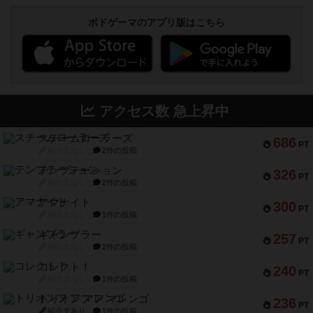
ボドゲーマのアプリ版はこちら
アクセス数 急上昇中
スチームローラーズ
686
PT
紹介文なし
2件の投稿
テンプテーション
326
PT
紹介文なし
2件の投稿
アマナイト
300
PT
紹介文なし
1件の投稿
ギャンブラー
257
PT
紹介文なし
2件の投稿
コレクト！
240
PT
紹介文なし
1件の投稿
トリオンフ ア マレンゴ
236
PT
紹介文あり
1件の投稿