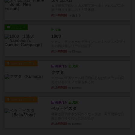
タイムボム
まず簡単で軽い！大人数で遊べる！それなのに小
箱！何より楽しい！！正体隠...
約14時間前
by あまる
レビュー
充実
1809
ケビン・ザッカーがデザインした１ヘクス=２マイ
ルの戦役級シリーズは以下...
約14時間前
by Chaco
ルール/インスト
画像付き
充実
クマタ
ゲームの目的ゲーム終了時にあなたのクランの見
えているドミノで最も多くの...
約15時間前
by jurong
ルール/インスト
画像付き
充実
ベラ・ビスタ
概要と目的小さな町ベラビスタは、風光明媚な公
園と曲がりくねった川が広が...
約15時間前
by jurong