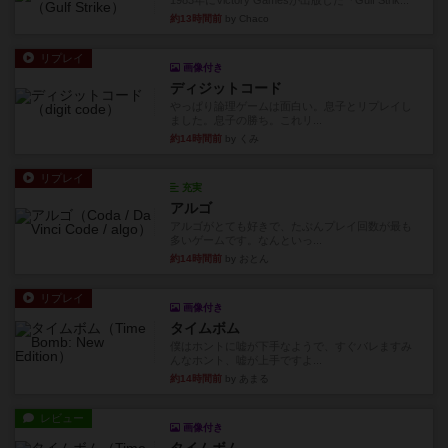
1983年にVictory Gamesが出版した『Gulf Strik...
約13時間前
by Chaco
リプレイ
画像付き
ディジットコード
やっぱり論理ゲームは面白い。息子とリプレイし
ました。息子の勝ち。これリ...
約14時間前
by くみ
リプレイ
充実
アルゴ
アルゴがとても好きで、たぶんプレイ回数が最も
多いゲームです。なんといっ...
約14時間前
by おとん
リプレイ
画像付き
タイムボム
僕はホントに嘘が下手なようで、すぐバレますみ
んなホント、嘘が上手ですよ...
約14時間前
by あまる
レビュー
画像付き