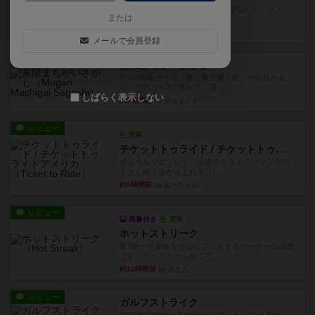
ずっと前のドイツ年間ゲーム大賞ながら、シンプ
または
ルで簡単な小ゲームで今でも...
約2時間前
by tamio
メールで会員登録
レビュー
無限まちがいさがし
6つの場面カード（表、裏で違う絵）が何枚かあ
り、そのうち3つ選んで、同...
しばらく表示しない
約5時間前
by ジェイとと
レビュー
充実
チケットトゥライド / チケットトゥライドアメリカ
デジタルソロプレイ。元祖チケライ？マップがた
くさん出てるからどれをプレ...
約6時間前
by おーちゃん
レビュー
画像付き
充実
ホットストリーク
星7軽〜中量級を中心にプレイするゲーマーの感想
です。ボードゲーム会にて...
約13時間前
by おとん
レビュー
ガルフストライク