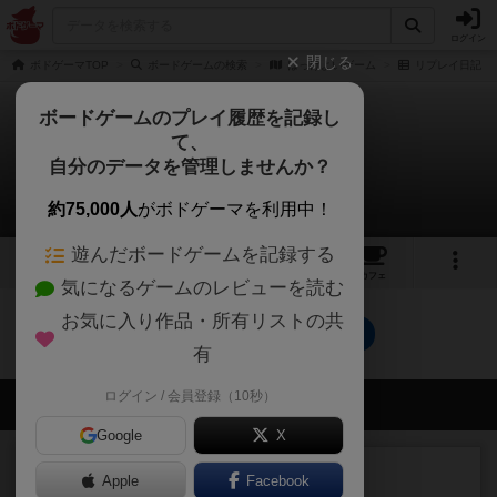
ログイン
閉じる
ボドゲーマTOP
ボードゲームの検索
はっけよいゲーム
リプレイ日記
ボードゲームのプレイ履歴を記録し
て、
はっけよいゲーム
自分のデータを管理しませんか？
0件のリプレイ日記
約75,000人
がボドゲーマを利用中！
遊んだボードゲームを記録する
3
4
12
トップ
画像
動画
レビュー
カフェ
気になるゲームのレビューを読む
お気に入り作品・所有リストの共
はっけよいゲームのトップに戻る
有
ログイン / 会員登録（10秒）
会員の新しい投稿
Google
X
レビュー
充実
Apple
Facebook
花火