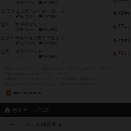
PT
紹介文あり
1件の投稿
モズビ－ズ・レイダ－ズ
79
PT
紹介文あり
1件の投稿
リー対グラント
77
PT
紹介文あり
1件の投稿
ブレーキング・アウェイ
75
PT
紹介文あり
4件の投稿
ザ・フラッド
71
PT
紹介文なし
1件の投稿
※Apple、Apple のロゴ は、米国および他の国々で登録されたApple Inc.の商標です。
※App Store は、Apple Inc.のサービスマークです。
※Android は、グーグル インコーポレイテッドの商標または登録商標です。
※Google Play とそのロゴは、Google Inc.の商標または登録商標です。
ボドゲーマTOP
ボードゲームを検索する