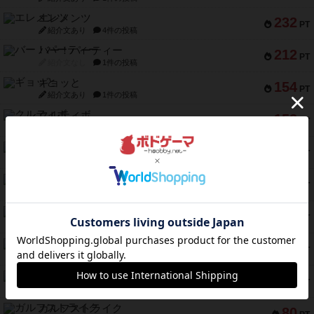
エレメンツ
232
PT
紹介文あり
4件の投稿
バー！パーティー
212
PT
紹介文なし
1件の投稿
ギョッと
154
PT
紹介文あり
1件の投稿
クルティボ
152
PT
紹介文なし
1件の投稿
ブラヴェスト
140
PT
紹介文なし
1件の投稿
ドブル：ポケットモンスター
122
PT
紹介文あり
4件の投稿
ジャンヌ・ダルク-オルレアン ドロー＆ライト
118
PT
紹介文なし
5件の投稿
ファースト・イン・フライト
94
PT
紹介文あり
3件の投稿
ダイススローン
88
PT
紹介文なし
1件の投稿
ガルフストライク
80