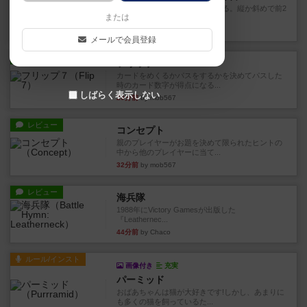
火牛を引き連れて敵を殲滅させる。縦か斜めで前2
または
列まで攻撃できるが、自分...
8分前
by うらまこ
メールで会員登録
レビュー
フリップ７
カードをめくるかパスをするかを決めてパスした
時のカード数字が得点になる...
しばらく表示しない
20分前
by mob567
レビュー
コンセプト
親のプレイヤーがお題を決めて限られたヒントの
中から他のプレイヤーに当て...
32分前
by mob567
レビュー
海兵隊
1988年にVictory Gamesが出版した
『Leathernec...
44分前
by Chaco
ルール/インスト
画像付き
充実
パーミッド
おばあちゃんは猫が大好きです!しかし、あまりに
も多くの猫を飼っているた...