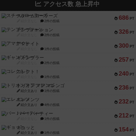
アクセス数 急上昇中
スチームローラーズ
686
PT
紹介文なし
2件の投稿
テンプテーション
326
PT
紹介文なし
2件の投稿
アマナイト
300
PT
紹介文なし
1件の投稿
ギャンブラー
257
PT
紹介文なし
2件の投稿
コレクト！
240
PT
紹介文なし
1件の投稿
トリオンフ ア マレンゴ
236
PT
紹介文あり
1件の投稿
エレメンツ
232
PT
紹介文あり
4件の投稿
バー！パーティー
212
PT
紹介文なし
1件の投稿
ギョッと
154
PT
紹介文あり
1件の投稿