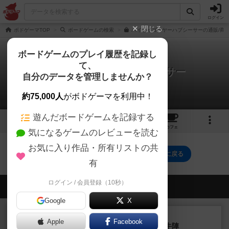
ログイン
閉じる
ボドゲーマTOP
ボードゲームの検索
ハイサイゴーヤーハブシーサーの通販/商
ボードゲームのプレイ履歴を記録し
て、
ハイサイゴーヤーハブシーサー
自分のデータを管理しませんか？
0件の動画
約75,000人
がボドゲーマを利用中！
遊んだボードゲームを記録する
7
4
11
トップ
画像
動画
レビュー
カフェ
気になるゲームのレビューを読む
お気に入り作品・所有リストの共
ハイサイゴーヤーハブシーサーのトップに戻る
有
ログイン / 会員登録（10秒）
会員の新しい投稿
Google
X
レビュー
画像付き
Apple
Facebook
ファイアー・ブルズ / 火牛陣