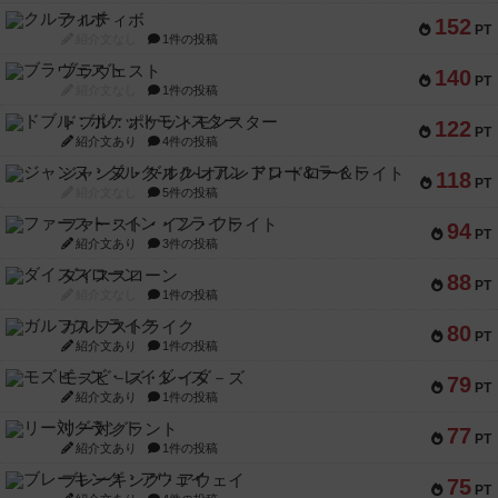
クルティボ
152
PT
紹介文なし
1件の投稿
ブラヴェスト
140
PT
紹介文なし
1件の投稿
ドブル：ポケットモンスター
122
PT
紹介文あり
4件の投稿
ジャンヌ・ダルク-オルレアン ドロー＆ライト
118
PT
紹介文なし
5件の投稿
ファースト・イン・フライト
94
PT
紹介文あり
3件の投稿
ダイススローン
88
PT
紹介文なし
1件の投稿
ガルフストライク
80
PT
紹介文あり
1件の投稿
モズビ－ズ・レイダ－ズ
79
PT
紹介文あり
1件の投稿
リー対グラント
77
PT
紹介文あり
1件の投稿
ブレーキング・アウェイ
75
PT