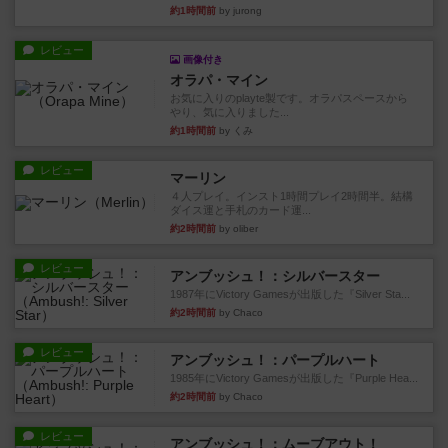
約1時間前
by jurong
レビュー
画像付き
オラパ・マイン
お気に入りのplayte製です。オラパスペースから
やり、気に入りました...
約1時間前
by くみ
レビュー
マーリン
４人プレイ。インスト1時間プレイ2時間半。結構
ダイス運と手札のカード運...
約2時間前
by oliber
レビュー
アンブッシュ！：シルバースター
1987年にVictory Gamesが出版した『Silver Sta...
約2時間前
by Chaco
レビュー
アンブッシュ！：パープルハート
1985年にVictory Gamesが出版した『Purple Hea...
約2時間前
by Chaco
レビュー
アンブッシュ！：ムーブアウト！