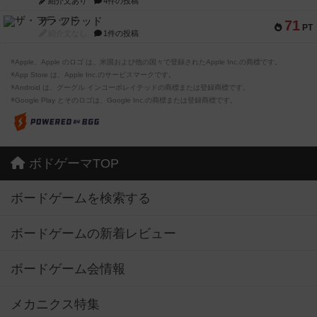
紹介文あり
4件の投稿
ザ・フラッド
71
PT
紹介文なし
1件の投稿
※Apple、Apple のロゴ は、米国および他の国々で登録されたApple Inc.の商標です。
※App Store は、Apple Inc.のサービスマークです。
※Android は、グーグル インコーポレイテッドの商標または登録商標です。
※Google Play とそのロゴは、Google Inc.の商標または登録商標です。
ボドゲーマTOP
ボードゲームを検索する
ボードゲームの新着レビュー
ボードゲーム会情報
メカニクス特集