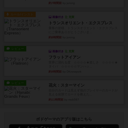
約7時間前
by jurong
ルール/インスト
画像付き
充実
トランスオリエント・エクスプレス
乗客の皆様、トランスオリエント・エクスプレス
にご乗車ありがとうございま...
約8時間前
by jurong
レビュー
画像付き
充実
フラットアイアン
世界に浸れる度 ☆☆☆☆★楽しさ ☆☆☆☆★
タイパ ☆☆☆☆☆マンハッ...
約9時間前
by DKnewyork
レビュー
花火：スターマイン
自分のカードは見えず他のプレイヤーのカードが
見える状態でカードを教えた...
約11時間前
by mob567
ボドゲーマのアプリ版はこちら