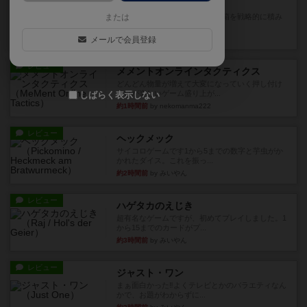
マーケットフレッシュ
または
目的あなたの店先に農産物の木箱を戦略的に積み
重ねて在庫を最大化し、競合...
メールで会員登録
35分前
by jurong
レビュー
メメントオンラインタクティクス
どんどん物量が増えて大変になっていく押し付け
合いが楽しいゲーム盛り上が...
しばらく表示しない
約1時間前
by nekomanma222
レビュー
ヘックメック
サイコロゲームです1から5までの数字と芋虫がか
かれたダイス。これを振っ...
約2時間前
by みいやん
レビュー
ハゲタカのえじき
超有名なゲームですが、初めてプレイしました。1
から15までのカードがプ...
約3時間前
by みいやん
レビュー
ジャスト・ワン
まぁ面白かった‼️よくテレビとかのバラエティなん
かで、お題がわからずに...