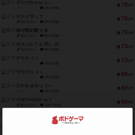
テンプテーション
79
PT
紹介文なし
2件の投稿
インドネシア
78
PT
紹介文あり
2件の投稿
宵と暁の呪文書
75
PT
紹介文あり
8件の投稿
リスボン・トラム 28
73
PT
紹介文あり
9件の投稿
アマナイト
73
PT
紹介文なし
1件の投稿
ブラヴェスト
66
PT
紹介文なし
1件の投稿
スペクタキュラー
60
PT
紹介文なし
1件の投稿
スモールワールド
59
PT
紹介文あり
13件の投稿
ギャンブラー
58
PT
紹介文なし
2件の投稿
Bitter End ブタペスト救出作戦
52
PT
紹介文なし
1件の投稿