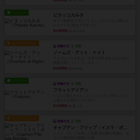
約3時間前
by みいやん
レビュー
ピタッコカルタ
ボドゲ相席会でプレイしましたひらがなが書かれ
たカードを2枚まで手をつけ...
約3時間前
by みいやん
ルール/インスト
画像付き
充実
ノームズ・アット・ナイト
ベネボレンス女王は、忠実な臣民を称えるための
祝宴を開こうとしています。...
約4時間前
by jurong
レビュー
画像付き
充実
フラットアイアン
1~2人に限定された、エンジンビルド系のシステ
ム選んだ企業ボードに街で...
約4時間前
by あくり
ルール/インスト
画像付き
充実
キャプテン・フリップ：イスラ・ボンバ
イスラ・ボンバを探しに出航!潜水艦を装備し、あ
なたの乗組員を監獄から解...