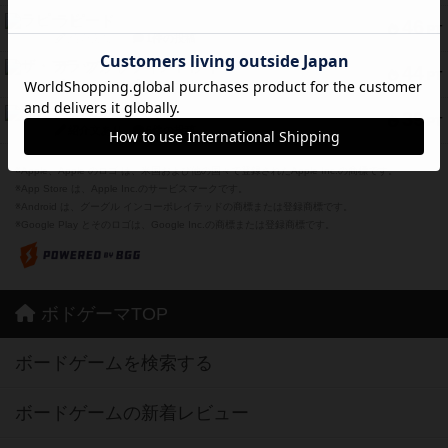
ラピード
46
PT
紹介文なし
1件の投稿
ザ・フラッフィー・ライト
44
PT
紹介文なし
0件の投稿
ふたつの城の物語
39
PT
紹介文あり
6件の投稿
※Apple、Apple のロゴ は、米国および他の国々で登録されたApple Inc.の商標です。
※App Store は、Apple Inc.のサービスマークです。
※Android は、グーグル インコーポレイテッドの商標または登録商標です。
※Google Play とそのロゴは、Google Inc.の商標または登録商標です。
ボドゲーマTOP
ボードゲームを検索する
ボードゲームの新着レビュー