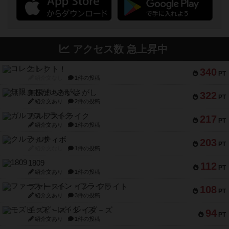
アクセス数 急上昇中
コレクト！
340
PT
紹介文なし
1件の投稿
無限まちがいさがし
322
PT
紹介文あり
2件の投稿
ガルフストライク
217
PT
紹介文あり
1件の投稿
クルティボ
203
PT
紹介文なし
1件の投稿
1809
112
PT
紹介文あり
1件の投稿
ファースト・イン・フライト
108
PT
紹介文あり
3件の投稿
モズビ－ズ・レイダ－ズ
94
PT
紹介文あり
1件の投稿