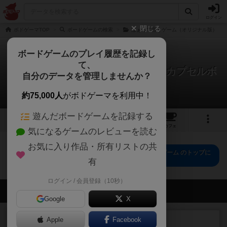
ログイン
閉じる
ボドゲーマTOP
ボードゲームの検索
はぁって言うゲーム（オリジナル版）
ボードゲームのプレイ履歴を記録し
て、
はぁって言うゲームmini・青春篇 カプセルボ
自分のデータを管理しませんか？
ードゲーム
0件のリプレイ日記
約75,000人
がボドゲーマを利用中！
遊んだボードゲームを記録する
4
トップ
画像
動画
レビュー
カフェ
気になるゲームのレビューを読む
お気に入り作品・所有リストの共
はぁって言うゲームmini・青春篇 カプセルボードゲーム のトップに
戻る
有
ログイン / 会員登録（10秒）
会員の新しい投稿
Google
X
ルール/インスト
Apple
Facebook
画像付き
充実