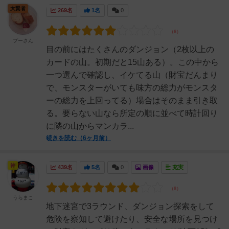
大賢者
269名
1名
0
プーさん
目の前にはたくさんのダンジョン（2枚以上の
カードの山。初期だと15山ある）。この中から
一つ選んで確認し、イケてる山（財宝だんまり
で、モンスターがいても味方の総力がモンスタ
ーの総力を上回ってる）場合はそのまま引き取
る。要らない山なら所定の順に並べて時計回り
に隣の山からマンカラ...
続きを読む（6ヶ月前）
神
439名
5名
0
画像
充実
うらまこ
地下迷宮で3ラウンド、ダンジョン探索をして
危険を察知して避けたり、安全な場所を見つけ