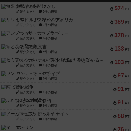
無限まちがいさがし
574
PT
紹介文あり
2件の投稿
リワイルド：サウスアメリカ
389
PT
紹介文なし
2件の投稿
アンダー・ザ・テーブラー
378
PT
紹介文あり
1件の投稿
宵と暁の呪文書
133
PT
紹介文あり
8件の投稿
セミファイナル ～お前はまだ生きている～
103
PT
紹介文あり
1件の投稿
ワン・トゥ・ファイブ
97
PT
紹介文あり
1件の投稿
南北戦争
91
PT
紹介文あり
1件の投稿
ふたつの城の物語
91
PT
紹介文あり
6件の投稿
ノームズ・アット・ナイト
88
PT
紹介文なし
1件の投稿
マーリン
76
PT