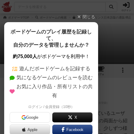
ログイン
閉じる
ボドゲーマTOP
ボードゲームの検索
ぐるぐるラビリンス日本語版の通販/商品
ボードゲームのプレイ履歴を記録し
て、
ぐるぐるラビリンス
自分のデータを管理しませんか？
4件のレビュー
約75,000人
がボドゲーマを利用中！
遊んだボードゲームを記録する
2
4
13
トップ
画像
動画
レビュー
カフェ
気になるゲームのレビューを読む
お気に入り作品・所有リストの共
神
113名
1名
充実
有
ログイン / 会員登録（10秒）
オグランド
（Oguland）
ボードゲームを1,000個以上持っているユーザ
Google
X
ー視点で良かった点と悪かった点の両面から紹
介します！ぐるぐるラビリンスは、少しずつ様
Apple
Facebook