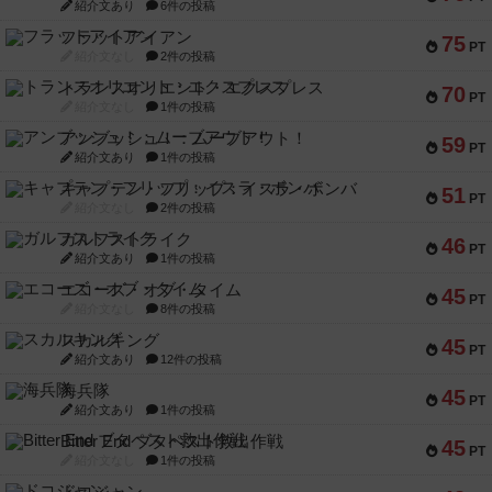
紹介文あり
6件の投稿
フラットアイアン
75
PT
紹介文なし
2件の投稿
トランスオリエント・エクスプレス
70
PT
紹介文なし
1件の投稿
アンブッシュ！：ムーブアウト！
59
PT
紹介文あり
1件の投稿
キャプテン・フリップ：イスラ・ボンバ
51
PT
紹介文なし
2件の投稿
ガルフストライク
46
PT
紹介文あり
1件の投稿
エコーズ・オブ・タイム
45
PT
紹介文なし
8件の投稿
スカルキング
45
PT
紹介文あり
12件の投稿
海兵隊
45
PT
紹介文あり
1件の投稿
Bitter End ブタペスト救出作戦
45
PT
紹介文なし
1件の投稿