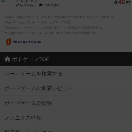
ドコジャン
42
PT
紹介文あり
10件の投稿
※Apple、Apple のロゴ は、米国および他の国々で登録されたApple Inc.の商標です。
※App Store は、Apple Inc.のサービスマークです。
※Android は、グーグル インコーポレイテッドの商標または登録商標です。
※Google Play とそのロゴは、Google Inc.の商標または登録商標です。
ボドゲーマTOP
ボードゲームを検索する
ボードゲームの新着レビュー
ボードゲーム会情報
メカニクス特集