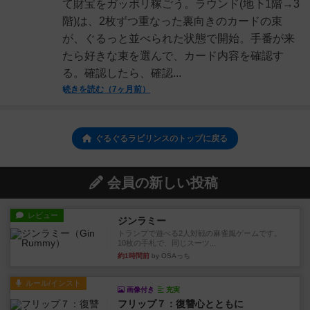
て財宝をガッポリ稼ごう。ラウンド(地下1階→3
階)は、2枚ずつ重なった裏向きのカードの束
が、ぐるっと並べられた状態で開始。手番が来
たら好きな束を選んで、カード内容を確認す
る。確認したら、確認...
続きを読む（7ヶ月前）
ぐるぐるラビリンスのトップに戻る
会員の新しい投稿
レビュー
ジンラミー
トランプで遊べる2人対戦の麻雀風ゲームです。
10枚の手札で、同じスーツ...
約1時間前
by OSAっち
ルール/インスト
画像付き
充実
フリップ７：復讐心とともに