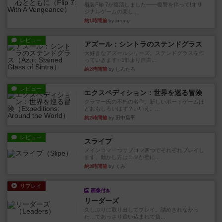
概要Flip 7が復活しました――復讐を伴って!オリ
ジナルゲームの楽し...
約1時間前
by jurong
レビュー
アズール：シントラのステンドグラス
大好きなアズールシリーズ。ステンドグラスを作
っていきます✨1部より自由...
約2時間前
by しんたろ
レビュー
エクスペディション：世界を巡る冒険
クラマー氏の不朽の名作。新しいボードゲームほ
どおもしろいはず？いいえ。...
約2時間前
by 田中昌平
レビュー
スライプ
メインコマ一つサブコマ四つでそれぞれプレイし
ます。動かし方はコマか壁に...
約3時間前
by くみ
リプレイ
画像付き
リーダーズ
久しぶりに取り出してプレイ。詰めきれなかっ
た…であっさり追い込まれて負...