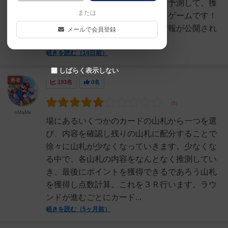
子が分かってくるカードの内容を予測して、獲
または
得するカードを選ぶ面白いカードゲームです！
含まれているカードの全リスト情報が公開され
メールで会員登録
ているので、そこか...
続きを読む（14日前）
しばらく表示しない
勇者
193名
0名
oMaMe
場にあるいくつかのカードの山札から一つを選
び、内容を確認し残りの山札に配分することで
徐々に山札が少なくなっていきます。少なくな
る中で、各山札の内容をなんとなく推測してい
き、最後にポイントを獲得できるであろう山札
を獲得し点数計算。これを３Ｒ行います。ラウ
ンドが進むごとにカード...
続きを読む（5ヶ月前）