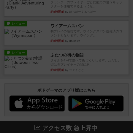
クランク！のプレイヤーごとに能力の違うキャラ
クターを使用できるようにな...
約5時間前
by ぽっぽーくるっぽー
レビュー
ワイアームスパン
初プレイの感想です。ウイングスパン履修済のコ
メントとなります。ウイング...
約5時間前
by daisdice
レビュー
ふたつの街の物語
タイルを4×4で並べて街づくりします。ただし、
街は各プレイヤーの間にあ...
約9時間前
by ジェイとと
ボドゲーマのアプリ版はこちら
アクセス数 急上昇中