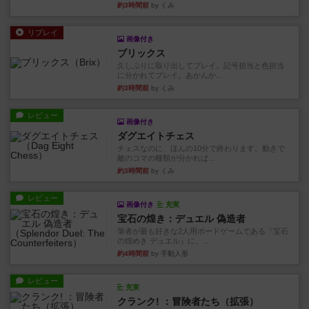
約3時間前
by くみ
リプレイ
画像付き
ブリックス
久しぶりに取り出してプレイ。記号担当と色担当
に分かれてプレイ。あかんか...
約3時間前
by くみ
レビュー
画像付き
ダグエイトチェス
チェスなのに、ほんの10分で終わります。動きで
敵のコマの種類が分かれば...
約3時間前
by くみ
レビュー
画像付き
充実
宝石の煌き：デュエル 偽造者
筆者が最も好きな2人用ボードゲームである『宝石
の煌めき デュエル』に、...
約4時間前
by 手動人形
レビュー
充実
クランク! ：冒険者たち（拡張）