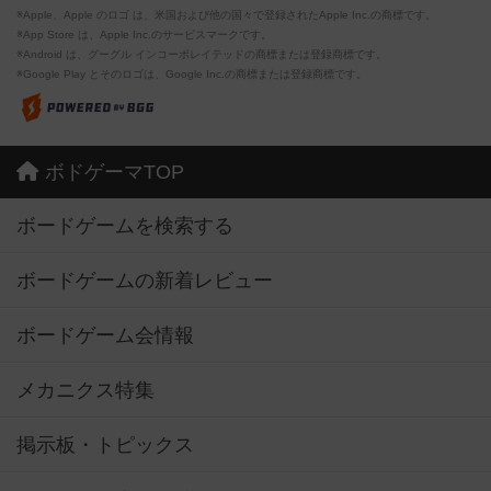
※Apple、Apple のロゴ は、米国および他の国々で登録されたApple Inc.の商標です。
※App Store は、Apple Inc.のサービスマークです。
※Android は、グーグル インコーポレイテッドの商標または登録商標です。
※Google Play とそのロゴは、Google Inc.の商標または登録商標です。
ボドゲーマTOP
ボードゲームを検索する
ボードゲームの新着レビュー
ボードゲーム会情報
メカニクス特集
掲示板・トピックス