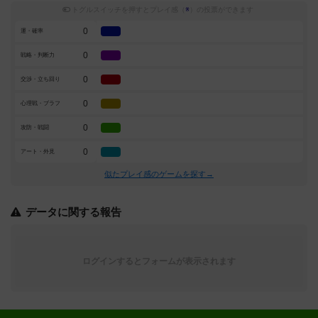
トグルスイッチを押すとプレイ感（
※
）の投票ができます
0
運・確率
0
戦略・判断力
0
交渉・立ち回り
0
心理戦・ブラフ
0
攻防・戦闘
0
アート・外見
似たプレイ感のゲームを探す→
データに関する報告
ログインするとフォームが表示されます