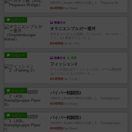
1997年にAvalon Hill社が出版した『Pegasus Bri...
約4時間前
by Chaco
レビュー
画像付き
オラニエンブルガー運河
存在をうっすらと認識していたけど、セールやっ
てて、2人専用でワカプレと...
約5時間前
by みいやん
レビュー
画像付き
充実
フィッシェン2
ゲームの流れはフィッシェンだが、ゲーム開始時
はペリカンとエビの2スート...
約5時間前
by うらまこ
レビュー
パイパー戦闘団2
1996年にAvalon Hill社が出版した『Kampfgruppe...
約5時間前
by Chaco
レビュー
パイパー戦闘団1
1993年にAvalon Hill社が出版した『Kampfgruppe...
約5時間前
by Chaco