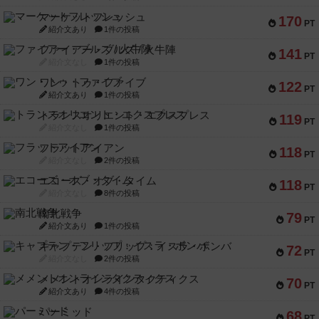
マーケットフレッシュ
170
PT
紹介文あり
1件の投稿
ファイアー・ブルズ / 火牛陣
141
PT
紹介文なし
1件の投稿
ワン・トゥ・ファイブ
122
PT
紹介文あり
1件の投稿
トランスオリエント・エクスプレス
119
PT
紹介文なし
1件の投稿
フラットアイアン
118
PT
紹介文なし
2件の投稿
エコーズ・オブ・タイム
118
PT
紹介文なし
8件の投稿
南北戦争
79
PT
紹介文あり
1件の投稿
キャプテン・フリップ：イスラ・ボンバ
72
PT
紹介文なし
2件の投稿
メメントオンラインタクティクス
70
PT
紹介文あり
4件の投稿
パーミッド
68
PT