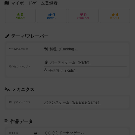
マイボードゲーム登録者
0
0
0
4
興味あり
経験あり
お気に入り
持ってる
テーマ/フレーバー
料理（Cooking）
ゲームの基本目的
パーティゲーム（Party）
その他のコンセプト
子供向け（Kids）
メカニクス
バランスゲーム（Balance Game）
頻出するメカニクス
作品データ
ぐらぐらドーナツゲーム
タイトル