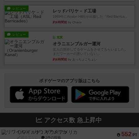
レビュー
レッドバリケ－ド工場
1989年にAvalon Hill社が出版した『Red Barrica...
約6時間前
by Chaco
レビュー
充実
オラニエンブルガー運河
友人の所持してるゲームをさせてもらいました。
まだワーカーの置いていない...
約6時間前
by おっちょこちょい
ボドゲーマのアプリ版はこちら
アクセス数 急上昇中
リワイルド：サウスアメリカ
552
PT
紹介文なし
2件の投稿