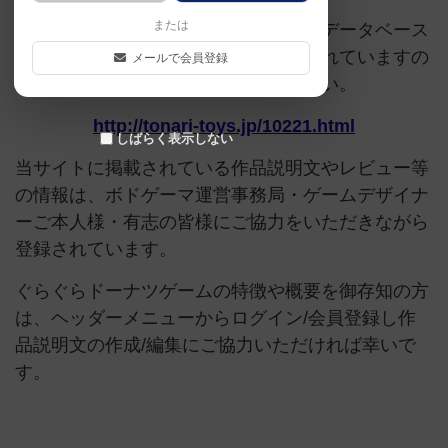
または
このページは情報が不足しています。データベース
追加申請時に以下の参考URLが入力されていますの
メールで会員登録
で、よろしければこちらもご覧ください。
http://tonari-toys.jp/10221.html
しばらく表示しない
当サイトに掲載されている作品説明文やレビュー等
の情報は、ボドゲーマ運営事務局・ゲームデザイナ
ーご本人様・有志の皆様にご協力をいただきながら
登録されています。
ぐらぐらドーナツゲームの特徴や概要を御存知の方
は、ヘッダーメニューからログイン/会員登録し作
品説明文の作成/編集にご協力いただければ幸いで
す。