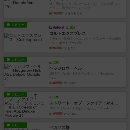
雑に死なないラブレターみたいな、そんな感じの
ゲーム。数字カードを１の位...
約1時間前
by 深水あどら
レビュー
画像付き
充実
コルトエクスプレス
星7軽〜中量級を中心にプレイするゲーマーの感想
です。ボードゲーム会にて...
約2時間前
by おとん
レビュー
充実
ヘッジロウ・ヘル
1987年にAvalon Hill社が出版した『Hedgerow
He...
約4時間前
by Chaco
レビュー
充実
ストリート・オブ・ファイア：ASLデラックスモジュール1
1985年にAvalon Hill社が出版した『Streets of ...
約4時間前
by Chaco
レビュー
ペガサス橋