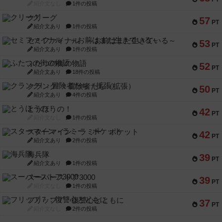
紹介文なし
1件の投稿
クリーグ
57
PT
紹介文あり
1件の投稿
セミファイナル ～お前はまだ生きている～
53
PT
紹介文あり
1件の投稿
ふたつの街の物語
52
PT
紹介文あり
18件の投稿
クランク! ：冒険者たち（拡張）
50
PT
紹介文あり
4件の投稿
とうほうの！
42
PT
紹介文なし
1件の投稿
スターマイン・ラミー ポケット
42
PT
紹介文あり
2件の投稿
海兵隊
39
PT
紹介文あり
1件の投稿
スーパーストア3000
39
PT
紹介文なし
1件の投稿
フリップ７：復讐心とともに
37
PT
紹介文なし
2件の投稿