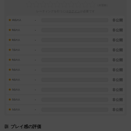
レーティングを行うには
ログイン
が必要です
-
非公開
10点の人
-
非公開
9点の人
-
非公開
8点の人
-
非公開
7点の人
-
非公開
6点の人
-
非公開
5点の人
-
非公開
4点の人
-
非公開
3点の人
-
非公開
2点の人
-
非公開
1点の人
プレイ感の評価