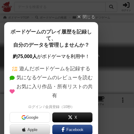
ログイン
閉じる
ボドゲーマTOP
ボードゲームの検索
ぐらぐらドーナツゲーム
ボードゲームのプレイ履歴を記録し
て、
自分のデータを管理しませんか？
ぐらぐらドーナツゲーム
約75,000人
がボドゲーマを利用中！
guragura doughnut game
遊んだボードゲームを記録する
気になるゲームのレビューを読む
お気に入り作品・所有リストの共
有
1
4
トップ
画像
動画
レビュー
カフェ
ログイン / 会員登録（10秒）
Google
X
Apple
ご協力ください
Facebook