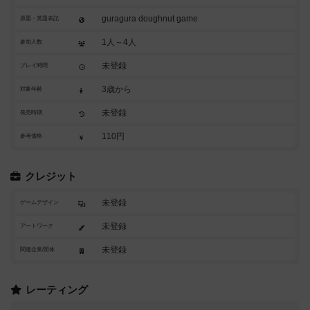
guragura doughnut game
原題・英題表記
1人～4人
参加人数
未登録
プレイ時間
3歳から
対象年齢
未登録
発売時期
110円
参考価格
クレジット
未登録
ゲームデザイン
未登録
アートワーク
未登録
関連企業/団体
レーティング