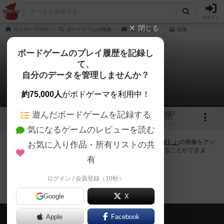
ログイン
閉じる
ボドゲーマTOP
ボードゲームの検索
先に行かせて
画像
ボードゲームのプレイ履歴を記録し
て、
先に行かせて
自分のデータを管理しませんか？
0件の画像
約75,000人
がボドゲーマを利用中！
遊んだボードゲームを記録する
トップ
画像
動画
レビュー
カフェ
気になるゲームのレビューを読む
ボドゲーマにログインすると、
「先に行かせて（Gotta Go!）」
の画像をアッ
お気に入り作品・所有リストの共
プロード出来たり、他のユーザーの投稿画像に評価を付けることができま
す。また、トップ6の画像は様々なページで表示されます。
有
ログイン / 会員登録（10秒）
先に行かせてのトップに戻る
Google
X
会員の新しい投稿
Apple
Facebook