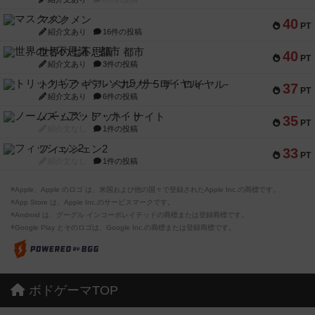
マスクメン
40
PT
紹介文あり
16件の投稿
世界の七不思議：都市
40
PT
紹介文あり
3件の投稿
トリックギア - ペルソナ5 ザ・ロイヤル-
37
PT
紹介文あり
6件の投稿
ノームズ・アット・ナイト
35
PT
紹介文なし
1件の投稿
フィッシェン2
33
PT
紹介文なし
1件の投稿
※Apple、Apple のロゴ は、米国および他の国々で登録されたApple Inc.の商標です。
※App Store は、Apple Inc.のサービスマークです。
※Android は、グーグル インコーポレイテッドの商標または登録商標です。
※Google Play とそのロゴは、Google Inc.の商標または登録商標です。
ボドゲーマTOP