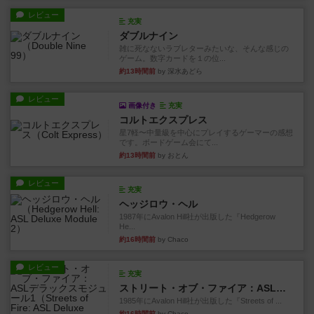
レビュー
充実
ダブルナイン
雑に死なないラブレターみたいな、そんな感じの
ゲーム。数字カードを１の位...
約13時間前
by 深水あどら
レビュー
画像付き
充実
コルトエクスプレス
星7軽〜中量級を中心にプレイするゲーマーの感想
です。ボードゲーム会にて...
約13時間前
by おとん
レビュー
充実
ヘッジロウ・ヘル
1987年にAvalon Hill社が出版した『Hedgerow
He...
約16時間前
by Chaco
レビュー
充実
ストリート・オブ・ファイア：ASLデラックスモジュール1
1985年にAvalon Hill社が出版した『Streets of ...
約16時間前
by Chaco