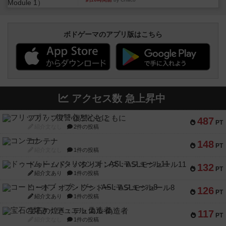
ボドゲーマのアプリ版はこちら
アクセス数 急上昇中
フリップ７：復讐心とともに
487
PT
紹介文なし
2件の投稿
コンテナ
148
PT
紹介文なし
1件の投稿
ドゥームド・バタリオンズ：ASLモジュール11
132
PT
紹介文あり
1件の投稿
コード・オブ・ブシドー：ASLモジュール8
126
PT
紹介文あり
1件の投稿
宝石の煌き：デュエル 偽造者
117
PT
紹介文なし
1件の投稿