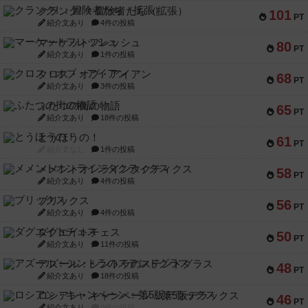
クランク! ：冒険者たち（拡張）
101
PT
紹介文あり
4件の投稿
マーケットフレッシュ
80
PT
紹介文あり
1件の投稿
クロス・オブ・アイアン
68
PT
紹介文あり
3件の投稿
ふたつの街の物語
65
PT
紹介文あり
18件の投稿
とうほうの！
61
PT
紹介文なし
1件の投稿
メメントオンラインタクティクス
58
PT
紹介文あり
4件の投稿
ブリックス
56
PT
紹介文あり
4件の投稿
ダグエイトチェス
50
PT
紹介文あり
11件の投稿
アズール：シントラのステンドグラス
48
PT
紹介文あり
18件の投稿
ロシアン・キャンペーン：第5版デラックス
46
PT
紹介文あり
0件の投稿