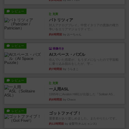
レビュー
充実
パトリツィア
対人アナログプレイ。中世イタリアの貴族の権力
争いをエリアマジョリティで...
約6時間前
by おーちゃん
レビュー
画像付き
AIスペース・パズル
住んでいた惑星が、もうダメになったので宇宙船
に乗り込み脱出をしたが、宇...
約7時間前
by うらまこ
レビュー
充実
一人用ASL
1995年にAvalon Hill社が出版した『Solitair AS...
約8時間前
by Chaco
レビュー
ゴットファイブ！
運要素があり楽しめました。またやりたいです。
約12時間前
by 金賢守(キムヒョンス)