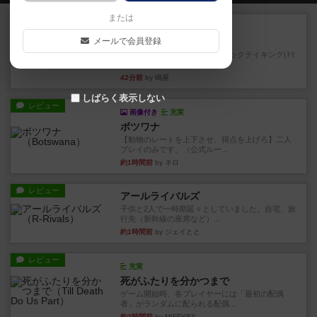
または
レビュー
画像付き
充実
メールで会員登録
パーラ
率直に遊んだ感想を言う！トリックテイキング(ﾄﾘ
ﾃ)のカードゲーム。 ...
42分前
by 鳴屋
しばらく表示しない
レビュー
画像付き
充実
ボツワナ
【動物のレートを上下させ、得点を上げろ】二人
プレイのみです。（公式ルー...
約1時間前
by ネロ
レビュー
アールライバルズ
子供と2人で一時期延々としていました。自宅、旅
行先（新幹線の座席など）...
約1時間前
by ジェイとと
レビュー
充実
死がふたりを分かつまで
ゲーム開始時、各プレイヤーには「最初の配偶
者」がランダムに配られる配偶...
約2時間前
by MIFFYBX