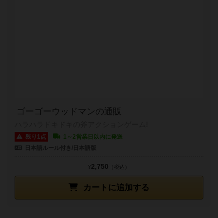
ゴーゴーウッドマンの通販
ハラハラドキドキの斧アクションゲーム!
残り1点
1～2営業日以内に発送
日本語ルール付き/日本語版
2,750
¥
（税込）
カートに追加する