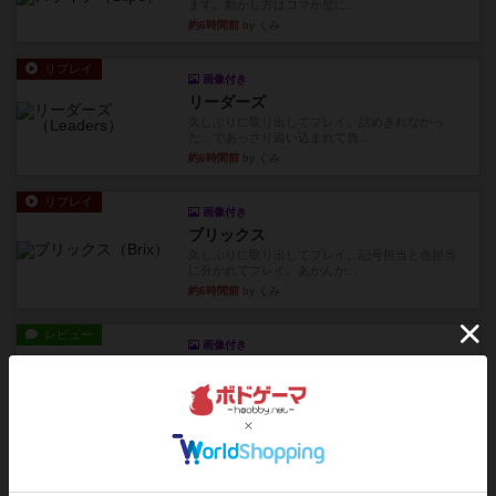
ます。動かし方はコマか壁に...
約6時間前
by くみ
リプレイ
画像付き
リーダーズ
久しぶりに取り出してプレイ。詰めきれなかっ
た…であっさり追い込まれて負...
約6時間前
by くみ
リプレイ
画像付き
ブリックス
久しぶりに取り出してプレイ。記号担当と色担当
に分かれてプレイ。あかんか...
約6時間前
by くみ
レビュー
画像付き
ダグエイトチェス
チェスなのに、ほんの10分で終わります。動きで
敵のコマの種類が分かれば...
約6時間前
by くみ
レビュー
画像付き
充実