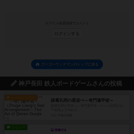
ログイン/会員登録でコメント
ログインする
ゴーゴーウッドマンのトップに戻る
神戸長田 鉄人ボードゲームさんの投稿
ルール/インスト
諸葛孔明の星並べ～奇門遁甲術～
諸葛孔明の星並べ～奇門遁甲術～ルール説明は以
下動画よりhttps://...
10ヶ月前
の投稿
レビュー
画像付き