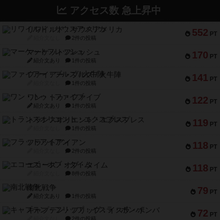
アクセス数 急上昇中
リワイルド：サウスアメリカ
552
PT
紹介文なし
2件の投稿
マーケットフレッシュ
170
PT
紹介文あり
1件の投稿
ファイアー・ブルズ / 火牛陣
141
PT
紹介文なし
1件の投稿
ワン・トゥ・ファイブ
122
PT
紹介文あり
1件の投稿
トランスオリエント・エクスプレス
119
PT
紹介文なし
1件の投稿
フラットアイアン
118
PT
紹介文なし
2件の投稿
エコーズ・オブ・タイム
118
PT
紹介文なし
8件の投稿
南北戦争
79
PT
紹介文あり
1件の投稿
キャプテン・フリップ：イスラ・ボンバ
72
PT
紹介文なし
2件の投稿