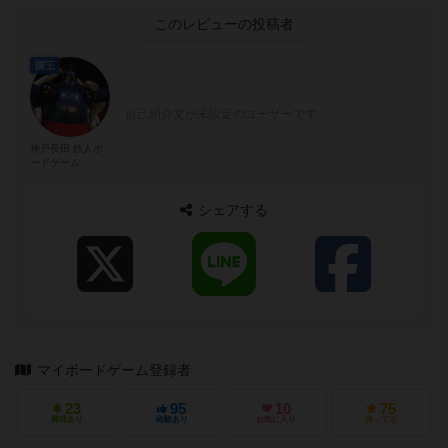
このレビューの投稿者
国王
自己紹介文が未設定のユーザーです
神戸長田 鉄人ボ
ードゲーム
シェアする
マイボードゲーム登録者
23
95
10
75
興味あり
経験あり
お気に入り
持ってる