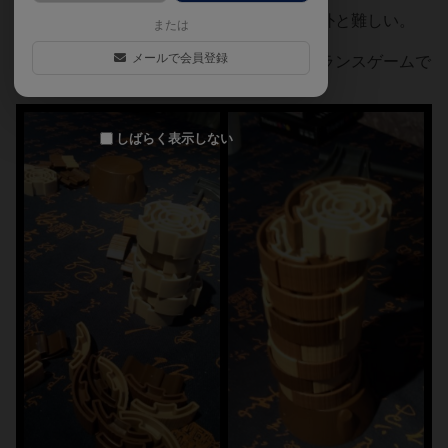
木の幹を落としてしまうと減点！これが意外と難しい。
または
メールで会員登録
ボドゲ会の合間にサクッと出来て楽しいバランスゲームで
す♪
しばらく表示しない