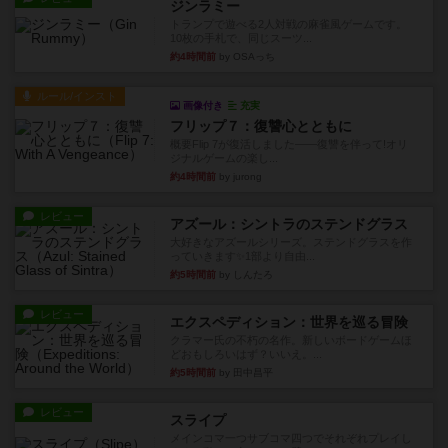
ジンラミー
トランプで遊べる2人対戦の麻雀風ゲームです。
10枚の手札で、同じスーツ...
約4時間前
by OSAっち
ルール/インスト
画像付き
充実
フリップ７：復讐心とともに
概要Flip 7が復活しました――復讐を伴って!オリ
ジナルゲームの楽し...
約4時間前
by jurong
レビュー
アズール：シントラのステンドグラス
大好きなアズールシリーズ。ステンドグラスを作
っていきます✨1部より自由...
約5時間前
by しんたろ
レビュー
エクスペディション：世界を巡る冒険
クラマー氏の不朽の名作。新しいボードゲームほ
どおもしろいはず？いいえ。...
約5時間前
by 田中昌平
レビュー
スライプ
メインコマ一つサブコマ四つでそれぞれプレイし