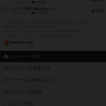
PT
紹介文なし
1件の投稿
フリップ７：復讐心とともに
37
PT
紹介文なし
2件の投稿
※Apple、Apple のロゴ は、米国および他の国々で登録されたApple Inc.の商標です。
※App Store は、Apple Inc.のサービスマークです。
※Android は、グーグル インコーポレイテッドの商標または登録商標です。
※Google Play とそのロゴは、Google Inc.の商標または登録商標です。
ボドゲーマTOP
ボードゲームを検索する
ボードゲームの新着レビュー
ボードゲーム会情報
メカニクス特集