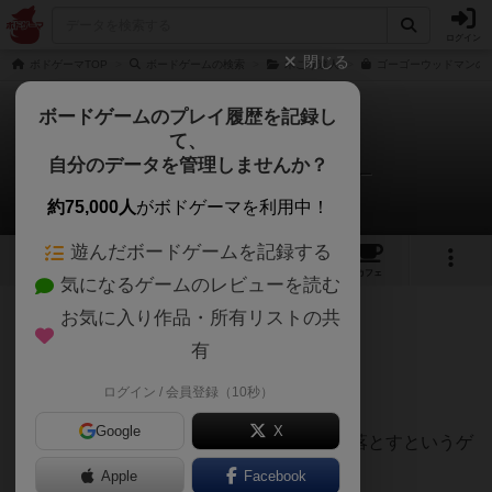
ログイン
閉じる
ボドゲーマTOP
ボードゲームの検索
木こり達人
ゴーゴーウッドマンの通
ボードゲームのプレイ履歴を記録し
て、
ゴーゴーウッドマン
自分のデータを管理しませんか？
神戸長田 鉄人ボードゲームさんのレビュー
約75,000人
がボドゲーマを利用中！
遊んだボードゲームを記録する
2
1
8
63
トップ
画像
動画
レビュー
カフェ
気になるゲームのレビューを読む
お気に入り作品・所有リストの共
62名
0名
0
約1年前
有
ログイン / 会員登録（10秒）
現代版ダルマ落とし！
Google
X
専用の斧で側面に配置された木の皮だけを落とすというゲ
ーム
Apple
Facebook