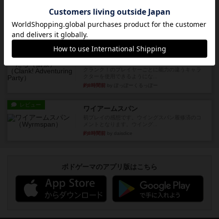
宝石の煌き：デュエル 偽造者
筆者が最も好きな2人用ボードゲームである『宝石
の煌めき デュエル』に、...
約7時間前
by 手動人形
レビュー
充実
クランク! ：冒険者たち（拡張）
クランク！のプレイヤーごとに能力の違うキャラ
クターを使用できるようにな...
約8時間前
by ぽっぽーくるっぽー
レビュー
ワイアームスパン
初プレイの感想です。ウイングスパン履修済のコ
メントとなります。ウイング...
約8時間前
by daisdice
ボドゲーマのアプリ版はこちら