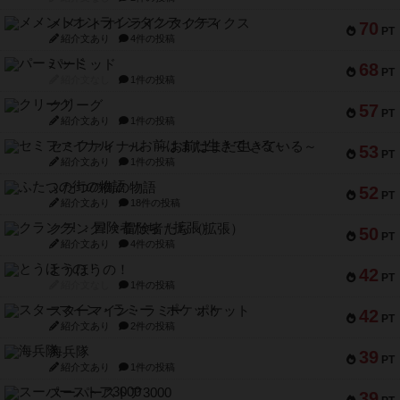
メメントオンラインタクティクス
70
PT
紹介文あり
4件の投稿
パーミッド
68
PT
紹介文なし
1件の投稿
クリーグ
57
PT
紹介文あり
1件の投稿
セミファイナル ～お前はまだ生きている～
53
PT
紹介文あり
1件の投稿
ふたつの街の物語
52
PT
紹介文あり
18件の投稿
クランク! ：冒険者たち（拡張）
50
PT
紹介文あり
4件の投稿
とうほうの！
42
PT
紹介文なし
1件の投稿
スターマイン・ラミー ポケット
42
PT
紹介文あり
2件の投稿
海兵隊
39
PT
紹介文あり
1件の投稿
スーパーストア3000
39