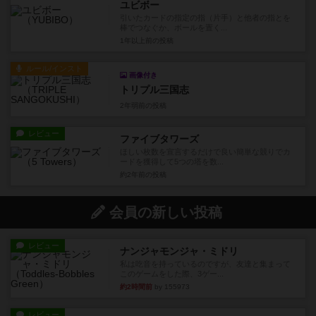
ユビボー
引いたカードの指定の指（片手）と他者の指とを
棒でつなぐか、ボールを置く...
1年以上前
の投稿
ルール/インスト
画像付き
トリプル三国志
2年弱前
の投稿
レビュー
ファイブタワーズ
ほしい枚数を宣言するだけで良い簡単な競りでカ
ードを獲得して5つの塔を数...
約2年前
の投稿
会員の新しい投稿
レビュー
ナンジャモンジャ・ミドリ
私は吃音を持っているのですが、友達と集まって
このゲームをした際、3ゲー...
約2時間前
by 155973
レビュー