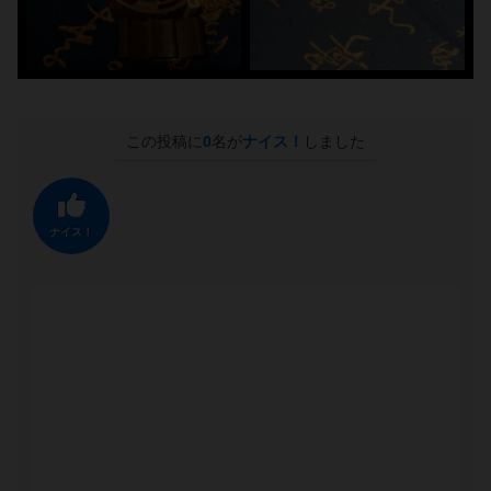
この投稿に
0
名が
ナイス！
しました
ナイス！