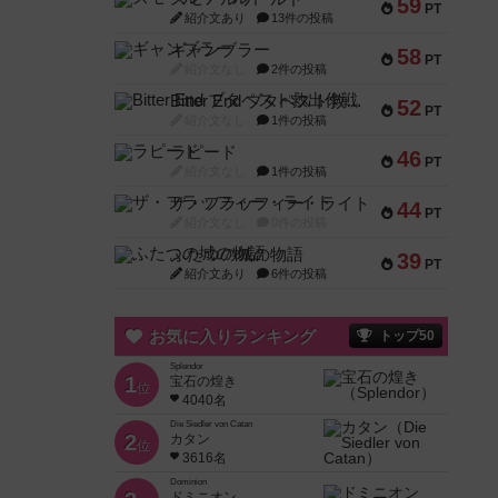
59
PT
紹介文あり
13件の投稿
ギャンブラー
58
PT
紹介文なし
2件の投稿
Bitter End ブタペスト救出作戦
52
PT
紹介文なし
1件の投稿
ラピード
46
PT
紹介文なし
1件の投稿
ザ・フラッフィー・ライト
44
PT
紹介文なし
0件の投稿
ふたつの城の物語
39
PT
紹介文あり
6件の投稿
お気に入りランキング
トップ50
Splendor
1
宝石の煌き
位
4040名
Die Siedler von Catan
2
カタン
位
3616名
Dominion
ドミニオン