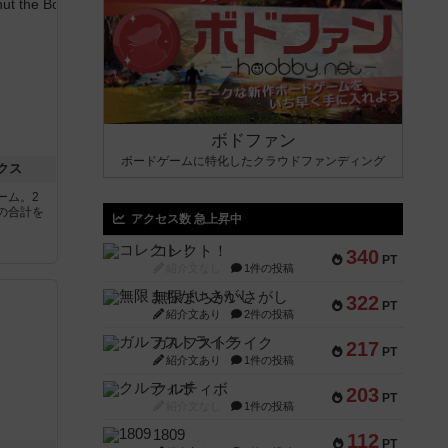
ボドファン
ボードゲームに特化したクラウドファンディング
クス
ーム。2
の合計を
アクセス数 急上昇中
コレクト！
340
PT
紹介文なし
1件の投稿
無限まちがいさがし
322
PT
紹介文あり
2件の投稿
ガルフストライク
217
PT
紹介文あり
1件の投稿
クルティボ
203
PT
紹介文なし
1件の投稿
1809
112
PT