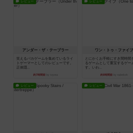
レビュー
レビュー
アンダー・ザ・テーブラー
ワン・トゥ・ファイ
笑えるバカゲームを集めているライ
とにかくお手軽にすき間時間
トゲーマーとしてのレビューです。
るゲームとして重宝するゲー
正体隠...
す。いわ...
約7時間前
by toyota
約8時間前
by nabekoh
レビュー
レビュー