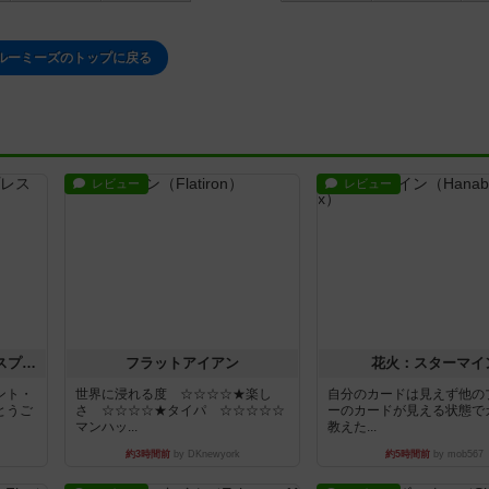
ルーミーズのトップに戻る
レビュー
レビュー
トランスオリエント・エクスプレス
フラットアイアン
花火：スターマイ
ント・
世界に浸れる度 ☆☆☆☆★楽し
自分のカードは見えず他の
とうご
さ ☆☆☆☆★タイパ ☆☆☆☆☆
ーのカードが見える状態で
マンハッ...
教えた...
約3時間前
by DKnewyork
約5時間前
by mob567