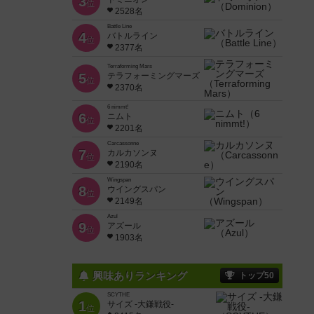
3
位
2528名
Battle Line
4
バトルライン
位
2377名
Terraforming Mars
5
テラフォーミングマーズ
位
2370名
6 nimmt!
6
ニムト
位
2201名
Carcassonne
7
カルカソンヌ
位
2190名
Wingspan
8
ウイングスパン
位
2149名
Azul
9
アズール
位
1903名
興味ありランキング
トップ50
SCYTHE
1
サイズ -大鎌戦役-
位