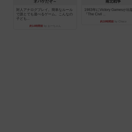
オバケだぞ～
南北戦争
対人アナログプレイ。簡単なルール
1983年にVictory Gamesが
で誰とでも遊べるゲーム。こんなの
『The Civil ...
子ども...
約18時間前
by Chaco
約14時間前
by おーちゃん