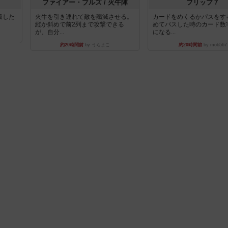
ファイアー・ブルズ / 火牛陣
フリップ７
出版した
火牛を引き連れて敵を殲滅させる。
カードをめくるかパスをす
縦か斜めで前2列まで攻撃できる
めてパスした時のカード数
が、自分...
になる...
約20時間前
by うらまこ
約20時間前
by mob567