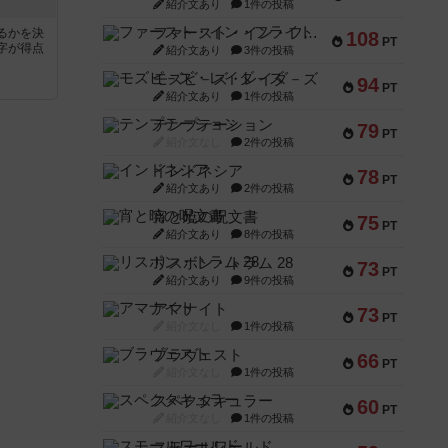
紹介文あり
1件の投稿
ファースト・イン・フライト
るかを決
108
PT
字が得点
紹介文あり
3件の投稿
モズビ－ズ・レイダ－ズ
94
PT
紹介文あり
1件の投稿
テンプテーション
79
PT
紹介文なし
2件の投稿
インドネシア
78
PT
紹介文あり
2件の投稿
宵と暁の呪文書
75
PT
紹介文あり
8件の投稿
リスボン・トラム 28
73
PT
紹介文あり
9件の投稿
アマナイト
73
PT
紹介文なし
1件の投稿
ブラヴェスト
66
PT
紹介文なし
1件の投稿
スペクタキュラー
60
PT
紹介文なし
1件の投稿
スモールワールド