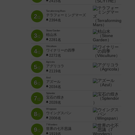
2415名
Terraforming Mars
2
テラフォーミングマーズ
位
2394名
Stone Garden
3
枯山水
位
2281名
Viticulture
4
ワイナリーの四季
位
2272名
Agricola
5
アグリコラ
位
2119名
Azul
6
アズール
位
2034名
Splendor
7
宝石の煌き
位
2028名
Wingspan
8
ウイングスパン
位
2006名
7 Wonders
9
世界の七不思議
位
1919名