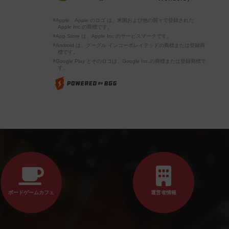
※Apple、Apple のロゴ は、米国および他の国々で登録された
Apple Inc.の商標です。
※App Store は、Apple Inc.のサービスマークです。
※Android は、グーグル インコーポレイテッドの商標または登録商
標です。
※Google Play とそのロゴは、Google Inc.の商標または登録商標で
す。
ボードゲームカフェ
運営者情報