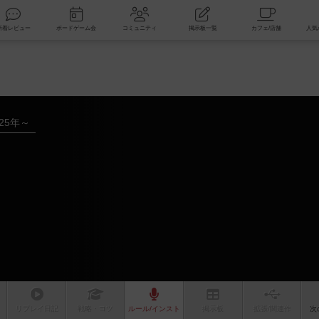
索
新着レビュー
ボードゲーム会
コミュニティ
掲示板一覧
025年～
リプレイ
日記
戦略
・コツ
ルール
/インスト
掲示板
拡張/関連
作
次