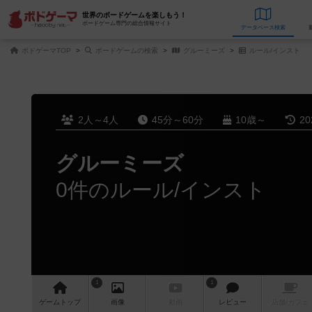
世界のボードゲームを楽しもう！
ボードゲーム専門の総合情報サイト
データベース
検
ボドゲーマTOP
ボードゲームの検索
グルーミーズ
ルール/インスト
2人～4人
45分～60分
10歳～
2
グルーミーズ
0件のルール/インスト
1
1
ゲーム
トップ
画像
動画
レビュー
店舗/
カフェ