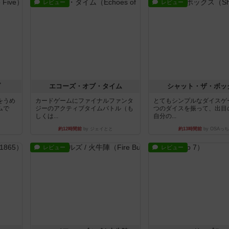
レビュー
レビュー
ブ
エコーズ・オブ・タイム
シャット・ザ・ボッ
をうめ
カードゲームにファイナルファンタ
とてもシンプルなダイスゲ
ムで
ジーのアクティブタイムバトル（も
つのダイスを振って、出目
しくは...
自分の...
約12時間前
by ジェイとと
約13時間前
by OSAっち
レビュー
レビュー