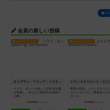
グ
会員の新しい投稿
ルール/インスト
ルール/インスト
キャプテン・フリップ：イスラ・ボンバ
イスラ・ボンバを探しに出航!潜水艦
乗客の皆様、トランスオリエ
を装備し、あなたの乗組員を監獄か
エクスプレスにご乗車ありが
ら解...
ざいま...
約1時間前
by jurong
約2時間前
by jurong