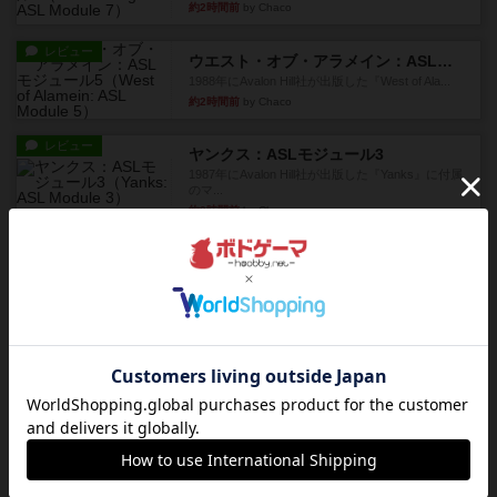
約2時間前
by Chaco
レビュー
ウエスト・オブ・アラメイン：ASLモジュール5
1988年にAvalon Hill社が出版した『West of Ala...
約2時間前
by Chaco
レビュー
ヤンクス：ASLモジュール3
1987年にAvalon Hill社が出版した『Yanks』に付属
のマ...
約2時間前
by Chaco
レビュー
パラトルーパー
1986年にAvalon Hill社が出版した『Paratrooper...
約2時間前
by Chaco
レビュー
ビヨンド・バロー：ASLモジュール1
1985年にAvalon Hill社が出版した『Beyond Valo...
約2時間前
by Chaco
レビュー
パルチザン：ASLモジュール4
『Squad Leader』用の追加マップとして発売され
たマップ#10...