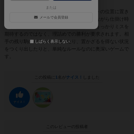
明書の綺麗さを愛でましょう。
または
ゲームをはじめると、自ずとチェスのナイトの位置に置き
メールで会員登録
合うことになりますが、相手の残り駒を見ながら仕掛け時
を考えます。巻き戻しルールがあるので、うっかりミスを
期待するのではなく、理詰めでの勝利が要求されます。相
手の残り駒のバランスを崩したり、置かざるを得ない状況
しばらく表示しない
をつくり出したりと、単純なルールなのに奥深いゲームで
す。
この投稿に
1
名が
ナイス！
しました
ナイス！
このレビューの投稿者