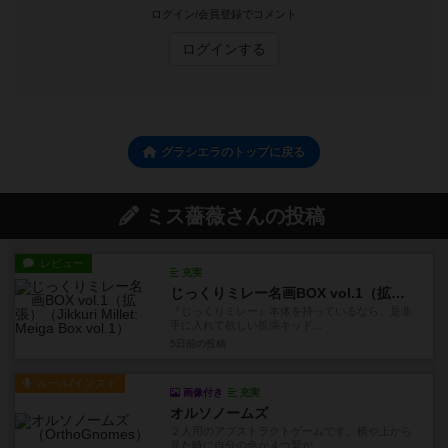
ログイン/会員登録でコメント
ログインする
グラシエラのトップに戻る
ミス薔薇さんの投稿
レビュー
充実
じっくりミレー名画BOX vol.1（拡張）
『じっくりミレー』本体を持っているなら、是非
手に入れて欲しい拡張キッド...
5日前
の投稿
ルール/インスト
画像付き
充実
オルソノームズ
２人用のアブストラクトゲームです。横や上から
見た時に自分の色が４つ繋が...