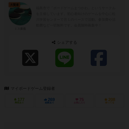
大賢者
福島市で「ボードゲームまつかわ」というサークル
を主催しています。初心者向けのゲームを中心に松
川学習センターで月１のペースで活動。参加費や活
動費など一切無料です。会員随時募集中！
ミス薔薇
シェアする
マイボードゲーム登録者
177
269
75
208
興味あり
経験あり
お気に入り
持ってる