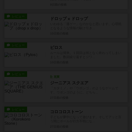
9日前
の投稿
レビュー
ドロップ x ドロップ
いわゆる「運ゲー」なのかなと思います。心理戦
となるような情報の駆け引き...
10日前
の投稿
レビュー
ピロス
ルールは簡単。１回目は何となく終わってしまい
ました。数回繰り返すとジワ...
10日前
の投稿
レビュー
充実
ジーニアス スクエア
「カタミノ」や「ウボンゴ」のようなゲームで
す。ウボンゴのように、どちら...
27日前
の投稿
レビュー
コロコロストーン
子どもが夢中になって遊びます。そしてアッと言
う間にボールが行方不明にな...
27日前
の投稿