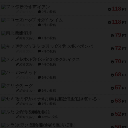
フラットアイアン
118
PT
紹介文なし
2件の投稿
エコーズ・オブ・タイム
118
PT
紹介文なし
8件の投稿
南北戦争
79
PT
紹介文あり
1件の投稿
キャプテン・フリップ：イスラ・ボンバ
72
PT
紹介文なし
2件の投稿
メメントオンラインタクティクス
70
PT
紹介文あり
4件の投稿
パーミッド
68
PT
紹介文なし
1件の投稿
クリーグ
57
PT
紹介文あり
1件の投稿
セミファイナル ～お前はまだ生きている～
53
PT
紹介文あり
1件の投稿
ふたつの街の物語
52
PT
紹介文あり
18件の投稿
クランク! ：冒険者たち（拡張）
50
PT