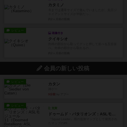
カタミノ
今までは通常サイズで遊んでいましたが、先日ジ
ャイアントサイズが半額だっ...
約2ヶ月前
の投稿
レビュー
画像付き
クイキシオ
外枠の部分から取ってグッと押して並べる五目並
べ。外枠の部分から取れるの...
約2ヶ月前
の投稿
会員の新しい投稿
レビュー
カタン
神ゲー
9分前
by アプー
レビュー
充実
ドゥームド・バタリオンズ：ASLモジュール11
『Squad Leader』用の追加マップとして発売され
たマップの#9...