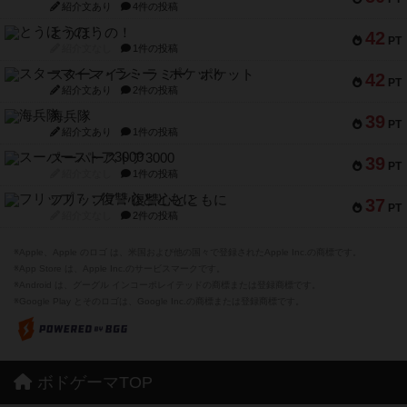
紹介文あり
4件の投稿
とうほうの！
42
PT
紹介文なし
1件の投稿
スターマイン・ラミー ポケット
42
PT
紹介文あり
2件の投稿
海兵隊
39
PT
紹介文あり
1件の投稿
スーパーストア3000
39
PT
紹介文なし
1件の投稿
フリップ７：復讐心とともに
37
PT
紹介文なし
2件の投稿
※Apple、Apple のロゴ は、米国および他の国々で登録されたApple Inc.の商標です。
※App Store は、Apple Inc.のサービスマークです。
※Android は、グーグル インコーポレイテッドの商標または登録商標です。
※Google Play とそのロゴは、Google Inc.の商標または登録商標です。
ボドゲーマTOP