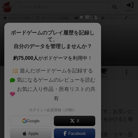
ログイン
閉じる
ボドゲーマTOP
ボードゲームの検索
グラシエラ
レビュー
ミス薔
ボードゲームのプレイ履歴を記録し
て、
グラシエラ
自分のデータを管理しませんか？
ミス薔薇さんのレビュー
約75,000人
がボドゲーマを利用中！
遊んだボードゲームを記録する
11
11
30
トップ
画像
動画
レビュー
カフェ
気になるゲームのレビューを読む
お気に入り作品・所有リストの共
176名
1名
0
3ヶ月前
有
ログイン / 会員登録（10秒）
通常のリーチをかけた方が負ける３目並べです。お互いに
同じ色のコマを同数持っているので、リーチをかけると相
Google
X
手に３目めを置かれてしまうのです。
Apple
Facebook
ゲームを入手したら、先ずはパッケージ・盤面・コマ・説