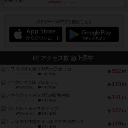
約2時間前
by Chaco
ボドゲーマのアプリ版はこちら
アクセス数 急上昇中
リワイルド：サウスアメリカ
552
PT
紹介文なし
2件の投稿
マーケットフレッシュ
170
PT
紹介文あり
1件の投稿
ファイアー・ブルズ / 火牛陣
141
PT
紹介文なし
1件の投稿
ワン・トゥ・ファイブ
122
PT
紹介文あり
1件の投稿
トランスオリエント・エクスプレス
119
PT
紹介文なし
1件の投稿