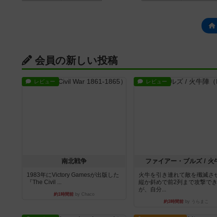
会員の新しい投稿
レビュー
レビュー
南北戦争
ファイアー・ブルズ / 火
1983年にVictory Gamesが出版した
火牛を引き連れて敵を殲滅さ
『The Civil ...
縦か斜めで前2列まで攻撃で
が、自分...
約1時間前
by Chaco
約3時間前
by うらまこ