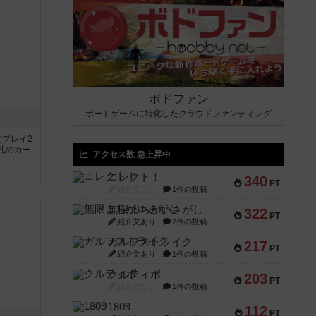
ボドファン
ボードゲームに特化したクラウドファンディング
間プレイ2
札のカー
アクセス数 急上昇中
コレクト！
340
PT
紹介文なし
1件の投稿
無限まちがいさがし
322
PT
紹介文あり
2件の投稿
ガルフストライク
217
PT
紹介文あり
1件の投稿
クルティボ
203
PT
紹介文なし
1件の投稿
1809
112
PT