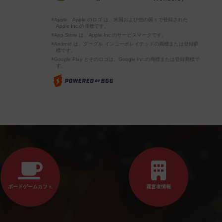
※Apple、Apple のロゴ は、米国および他の国々で登録された
Apple Inc.の商標です。
※App Store は、Apple Inc.のサービスマークです。
※Android は、グーグル インコーポレイテッドの商標または登録商
標です。
※Google Play とそのロゴは、Google Inc.の商標または登録商標で
す。
ボードゲームカフェ
運営者情報