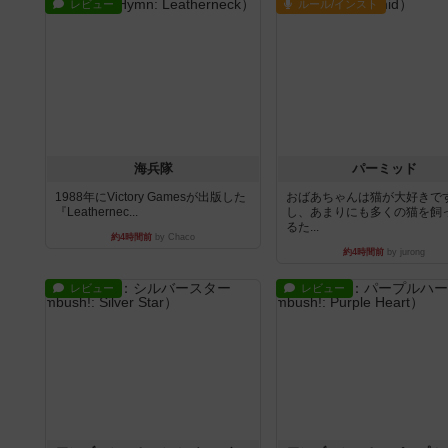
レビュー
ルール/インスト
海兵隊
パーミッド
1988年にVictory Gamesが出版した
おばあちゃんは猫が大好きです
『Leathernec...
し、あまりにも多くの猫を飼
るた...
約4時間前
by Chaco
約4時間前
by jurong
レビュー
レビュー