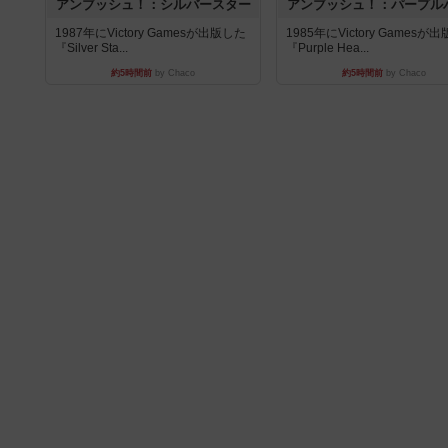
アンブッシュ！：シルバースター
アンブッシュ！：パープル
1987年にVictory Gamesが出版した
1985年にVictory Gamesが
『Silver Sta...
『Purple Hea...
約5時間前
by Chaco
約5時間前
by Chaco