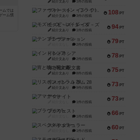
紹介文あり
1件の投稿
ファースト・イン・フライト
ームでは
108
PT
ゲーム慣
紹介文あり
3件の投稿
モズビ－ズ・レイダ－ズ
94
PT
と
紹介文あり
1件の投稿
テンプテーション
79
PT
紹介文なし
2件の投稿
インドネシア
78
PT
紹介文あり
2件の投稿
宵と暁の呪文書
75
PT
紹介文あり
8件の投稿
リスボン・トラム 28
73
PT
紹介文あり
9件の投稿
アマナイト
73
PT
紹介文なし
1件の投稿
ブラヴェスト
66
PT
紹介文なし
1件の投稿
スペクタキュラー
60
PT
紹介文なし
1件の投稿
スモールワールド