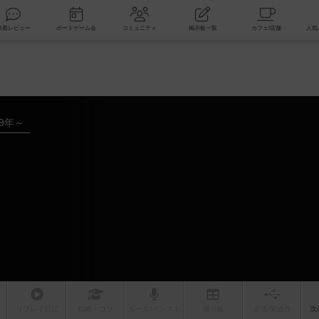
索
新着レビュー
ボードゲーム会
コミュニティ
掲示板一覧
19年～
リプレイ
日記
戦略
・コツ
ルール
/インスト
掲示板
拡張/関連
作
次