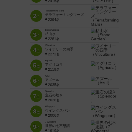
2415名
Terraforming Mars
2
テラフォーミングマーズ
位
2394名
Stone Garden
3
枯山水
位
2281名
Viticulture
4
ワイナリーの四季
位
2272名
Agricola
5
アグリコラ
位
2119名
Azul
6
アズール
位
2035名
Splendor
7
宝石の煌き
位
2028名
Wingspan
8
ウイングスパン
位
2006名
7 Wonders
9
世界の七不思議
位
1919名