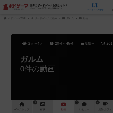
世界のボードゲームを楽しもう！
ボードゲーム専門の総合情報サイト
データベース
検
ボドゲーマTOP
ボードゲームの検索
ガルム
動画
2人～4人
20分～45分
8歳～
20
ガルム
0件の動画
5
1
4
ゲーム
トップ
画像
動画
レビュー
店舗/
カフェ