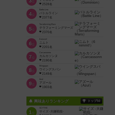
3
位
2528名
Battle Line
4
バトルライン
位
2377名
Terraforming Mars
5
テラフォーミングマーズ
位
2370名
6 nimmt!
6
ニムト
位
2201名
Carcassonne
7
カルカソンヌ
位
2190名
Wingspan
8
ウイングスパン
位
2149名
Azul
9
アズール
位
1903名
興味ありランキング
トップ50
SCYTHE
1
サイズ -大鎌戦役-
位