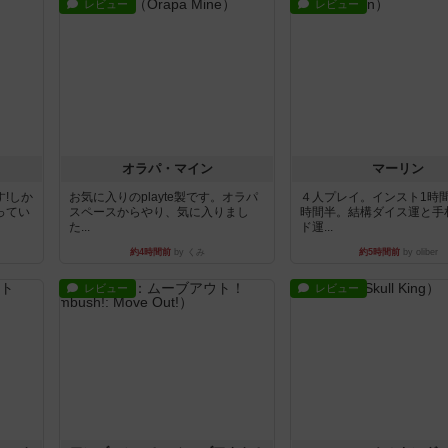
レビュー
レビュー
オラパ・マイン
マーリン
!しか
お気に入りのplayte製です。オラパ
４人プレイ。インスト1時
ってい
スペースからやり、気に入りまし
時間半。結構ダイス運と手
た...
ド運...
約4時間前
by くみ
約5時間前
by oliber
レビュー
レビュー