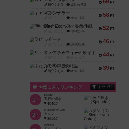
59
PT
紹介文あり
13件の投稿
ギャンブラー
58
PT
紹介文なし
2件の投稿
Bitter End ブタペスト救出作戦
52
PT
紹介文なし
1件の投稿
ラピード
46
PT
紹介文なし
1件の投稿
ザ・フラッフィー・ライト
44
PT
紹介文なし
0件の投稿
ふたつの城の物語
39
PT
紹介文あり
6件の投稿
お気に入りランキング
トップ50
Splendor
1
宝石の煌き
位
4040名
Die Siedler von Catan
2
カタン
位
3616名
Dominion
ドミニオン