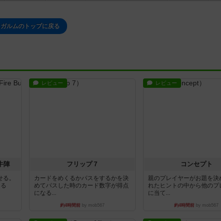
ガルムのトップに戻る
レビュー
レビュー
牛陣
フリップ７
コンセプト
せる。
カードをめくるかパスをするかを決
親のプレイヤーがお題を決
きる
めてパスした時のカード数字が得点
れたヒントの中から他のプ
になる...
に当て...
約4時間前
by mob567
約4時間前
by mob567