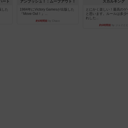
ハート
アンブッシュ！：ムーブアウト！
スカルキング
出版した
1984年にVictory Gamesが出版した
とにかく楽しい！最高のゲ
『Move Out！』...
と思います。ルールは多少
れした...
約6時間前
by Chaco
約6時間前
by ジェイと