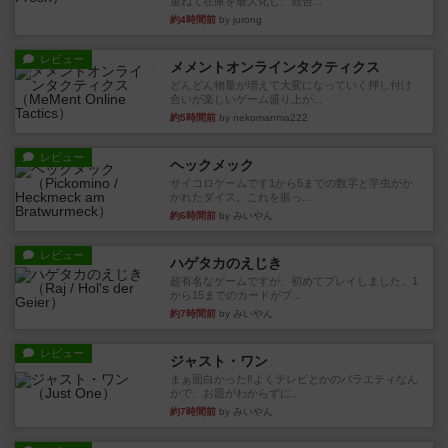
重ねて在庫を最大化し、競合...
約4時間前
by jurong
レビュー
メメントオンラインタクティクス
どんどん物量が増えて大変になっていく押し付け
合いが楽しいゲーム盛り上が...
約5時間前
by nekomanma222
レビュー
ヘックメック
サイコロゲームです1から5までの数字と芋虫がか
かれたダイス。これを振っ...
約6時間前
by みいやん
レビュー
ハゲタカのえじき
超有名なゲームですが、初めてプレイしました。1
から15までのカードがプ...
約7時間前
by みいやん
レビュー
ジャスト・ワン
まぁ面白かった‼️よくテレビとかのバラエティなん
かで、お題がわからずに...
約7時間前
by みいやん