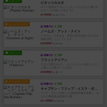
レビュー
ピタッコカルタ
ボドゲ相席会でプレイしましたひらがなが書かれ
たカードを2枚まで手をつけ...
約7時間前
by みいやん
ルール/インスト
画像付き
充実
ノームズ・アット・ナイト
ベネボレンス女王は、忠実な臣民を称えるための
祝宴を開こうとしています。...
約8時間前
by jurong
レビュー
画像付き
充実
フラットアイアン
1~2人に限定された、エンジンビルド系のシステ
ム選んだ企業ボードに街で...
約8時間前
by あくり
ルール/インスト
画像付き
充実
キャプテン・フリップ：イスラ・ボンバ
イスラ・ボンバを探しに出航!潜水艦を装備し、あ
なたの乗組員を監獄から解...
約11時間前
by jurong