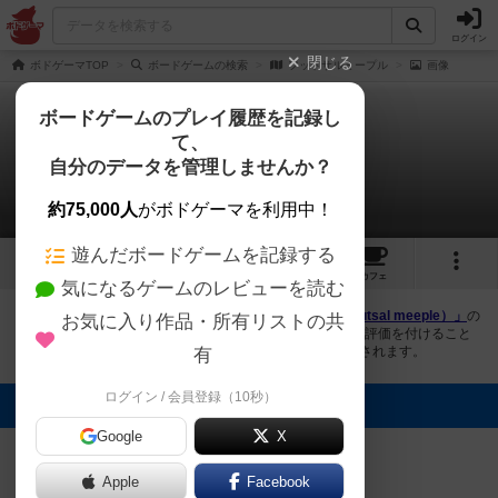
ログイン
閉じる
ボドゲーマTOP
ボードゲームの検索
フットサルミープル
画像
ボードゲームのプレイ履歴を記録し
て、
フットサルミープル
自分のデータを管理しませんか？
1件の画像
約75,000人
がボドゲーマを利用中！
遊んだボードゲームを記録する
1
2
トップ
画像
動画
レビュー
カフェ
気になるゲームのレビューを読む
ボドゲーマにログインすると、
「フットサルミープル（Futsal meeple）」
の
お気に入り作品・所有リストの共
画像をアップロード出来たり、他のユーザーの投稿画像に評価を付けること
ができます。また、トップ6の画像は様々なページで表示されます。
有
ログイン / 会員登録（10秒）
トップに表示される画像
Google
X
ましゃ
Apple
Facebook