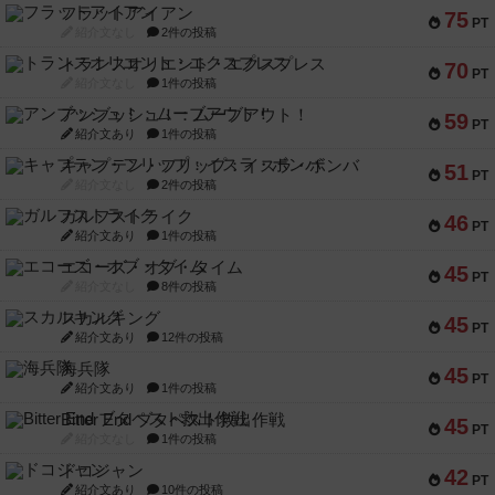
フラットアイアン
75
PT
紹介文なし
2件の投稿
トランスオリエント・エクスプレス
70
PT
紹介文なし
1件の投稿
アンブッシュ！：ムーブアウト！
59
PT
紹介文あり
1件の投稿
キャプテン・フリップ：イスラ・ボンバ
51
PT
紹介文なし
2件の投稿
ガルフストライク
46
PT
紹介文あり
1件の投稿
エコーズ・オブ・タイム
45
PT
紹介文なし
8件の投稿
スカルキング
45
PT
紹介文あり
12件の投稿
海兵隊
45
PT
紹介文あり
1件の投稿
Bitter End ブタペスト救出作戦
45
PT
紹介文なし
1件の投稿
ドコジャン
42
PT
紹介文あり
10件の投稿