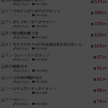
無限まちがいさがし
574
PT
紹介文あり
2件の投稿
リワイルド：サウスアメリカ
389
PT
紹介文なし
2件の投稿
アンダー・ザ・テーブラー
378
PT
紹介文あり
1件の投稿
宵と暁の呪文書
133
PT
紹介文あり
8件の投稿
セミファイナル ～お前はまだ生きている～
103
PT
紹介文あり
1件の投稿
ワン・トゥ・ファイブ
97
PT
紹介文あり
1件の投稿
南北戦争
91
PT
紹介文あり
1件の投稿
ふたつの城の物語
91
PT
紹介文あり
6件の投稿
ノームズ・アット・ナイト
88
PT
紹介文なし
1件の投稿
マーリン
76
PT
紹介文あり
6件の投稿