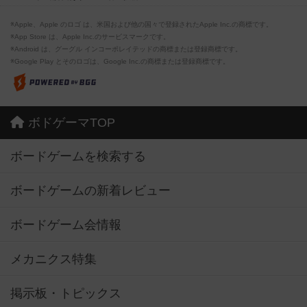
※Apple、Apple のロゴ は、米国および他の国々で登録されたApple Inc.の商標です。
※App Store は、Apple Inc.のサービスマークです。
※Android は、グーグル インコーポレイテッドの商標または登録商標です。
※Google Play とそのロゴは、Google Inc.の商標または登録商標です。
ボドゲーマTOP
ボードゲームを検索する
ボードゲームの新着レビュー
ボードゲーム会情報
メカニクス特集
掲示板・トピックス