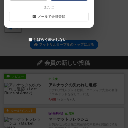
または
メールで会員登録
0
しばらく表示しない
フットサルミープルのトップに戻る
会員の新しい投稿
レビュー
充実
アルナックの失われし遺跡
アナログ対人プレイ数回。クニツィア先生の名作
「エルドラドを探して」にあ...
8分前
by おーちゃん
ルール/インスト
画像付き
充実
マーケットフレッシュ
目的あなたの店先に農産物の木箱を戦略的に積み