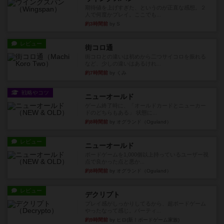
期待値を上げすぎた、というのが正直な感想。２
人で何度かプレイ。ここでも...
約3時間前
by S
レビュー
街コロ通
街コロとの違いは初めから二つサイコロを振れる
など、少しの違いはあるけれ...
約7時間前
by くみ
戦略やコツ
ニューオールド
ゲーム終了時に、「オールドカードとニューカー
ドのどちらもある」 状態に...
約8時間前
by オグランド（Oguland）
レビュー
ニューオールド
ボードゲームを1,000個以上持っているユーザー視
点で良かった点と悪か...
約8時間前
by オグランド（Oguland）
レビュー
デクリプト
プレイ感がしっかりしてるから、超ボードゲーム
やったなって感じ。パーティ...
約9時間前
by ヒロ(新！ボードゲーム家族)