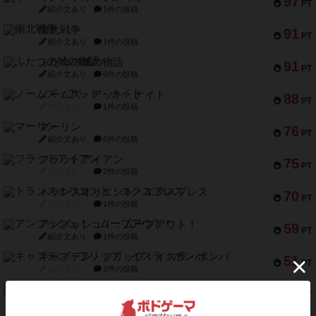
97
PT
紹介文あり
1件の投稿
南北戦争
91
PT
紹介文あり
1件の投稿
ふたつの城の物語
91
PT
紹介文あり
6件の投稿
ノームズ・アット・ナイト
88
PT
紹介文なし
1件の投稿
マーリン
76
PT
紹介文あり
6件の投稿
フラットアイアン
75
PT
紹介文なし
2件の投稿
トランスオリエント・エクスプレス
70
PT
紹介文なし
1件の投稿
アンブッシュ！：ムーブアウト！
59
PT
紹介文あり
1件の投稿
キャプテン・フリップ：イスラ・ボンバ
51
PT
紹介文なし
2件の投稿
ガルフストライク
46
PT
紹介文あり
1件の投稿