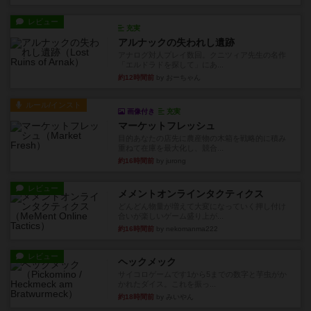
レビュー
充実
アルナックの失われし遺跡
アナログ対人プレイ数回。クニツィア先生の名作
「エルドラドを探して」にあ...
約12時間前
by おーちゃん
ルール/インスト
画像付き
充実
マーケットフレッシュ
目的あなたの店先に農産物の木箱を戦略的に積み
重ねて在庫を最大化し、競合...
約16時間前
by jurong
レビュー
メメントオンラインタクティクス
どんどん物量が増えて大変になっていく押し付け
合いが楽しいゲーム盛り上が...
約16時間前
by nekomanma222
レビュー
ヘックメック
サイコロゲームです1から5までの数字と芋虫がか
かれたダイス。これを振っ...
約18時間前
by みいやん