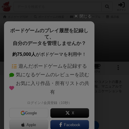
ログイン
閉じる
ボドゲーマTOP
ボードゲームの検索
フットサルミープル
掲示板
ボードゲームのプレイ履歴を記録し
て、
フットサルミープル
自分のデータを管理しませんか？
0件の掲示板
約75,000人
がボドゲーマを利用中！
遊んだボードゲームを記録する
1
2
トップ
画像
動画
レビュー
カフェ
気になるゲームのレビューを読む
ログインするとフットサルミープルに関する掲示板の作成やコメントの書き
お気に入り作品・所有リストの共
込みが出来るようになります。ルールの疑問やエラッタ情報、マニュアルで
は判断し辛い曖昧な表記等について会員同士で自由にコミュニケーションを
有
とることが出来ます。
ログイン / 会員登録（10秒）
ログイン/無料会員登録
Google
X
Apple
Facebook
フットサルミープルのトップに戻る