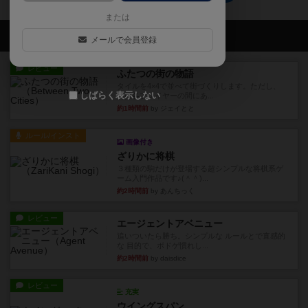
または
会員の新しい投稿
メールで会員登録
レビュー
ふたつの街の物語
タイルを4×4で並べて街づくりします。ただし、
しばらく表示しない
街は各プレイヤーの間にあ...
約1時間前
by ジェイとと
ルール/インスト
画像付き
ざりかに将棋
３種類の駒だけが登場する超シンプルな将棋系ゲ
ーム入門作品です♪(＾＾)...
約2時間前
by あんちっく
レビュー
エージェントアベニュー
追いついたら勝ち。シンプルな ルールとで直感的
な 目的で、ボドゲ慣れし...
約2時間前
by daisdice
レビュー
充実
ウイングスパン