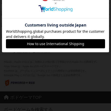
エコーズ・オブ・タイム
45
PT
紹介文なし
8件の投稿
スカルキング
45
PT
紹介文あり
12件の投稿
海兵隊
45
PT
紹介文あり
1件の投稿
Bitter End ブタペスト救出作戦
45
PT
紹介文なし
1件の投稿
ドコジャン
42
PT
紹介文あり
10件の投稿
※Apple、Apple のロゴ は、米国および他の国々で登録されたApple Inc.の商標です。
※App Store は、Apple Inc.のサービスマークです。
※Android は、グーグル インコーポレイテッドの商標または登録商標です。
※Google Play とそのロゴは、Google Inc.の商標または登録商標です。
ボドゲーマTOP
ボードゲームを検索する