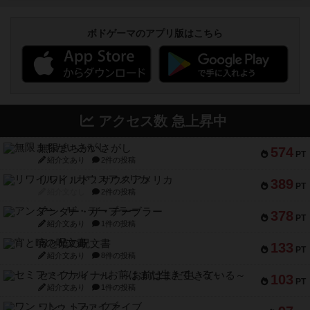
ボドゲーマのアプリ版はこちら
アクセス数 急上昇中
無限まちがいさがし
574
PT
紹介文あり
2件の投稿
リワイルド：サウスアメリカ
389
PT
紹介文なし
2件の投稿
アンダー・ザ・テーブラー
378
PT
紹介文あり
1件の投稿
宵と暁の呪文書
133
PT
紹介文あり
8件の投稿
セミファイナル ～お前はまだ生きている～
103
PT
紹介文あり
1件の投稿
ワン・トゥ・ファイブ