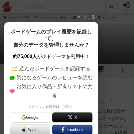
ログイン
閉じる
ボドゲーマTOP
ボードゲームの検索
ビール侯爵
レビュー
ボードゲームのプレイ履歴を記録し
て、
ビール侯爵
自分のデータを管理しませんか？
2件のレビュー
約75,000人
がボドゲーマを利用中！
遊んだボードゲームを記録する
2
2
16
トップ
画像
動画
レビュー
カフェ
気になるゲームのレビューを読む
お気に入り作品・所有リストの共
神
154名
0名
0
充実
有
レーティングが非公開に設定されたユーザー
ログイン / 会員登録（10秒）
白州
6/10緑大好き、タイトルをFにしなければ気が
Google
X
済まないF.フリーゼの作品。ドミニオンが出た
頃にインスパイアされて制作されたゲームらし
Apple
Facebook
く、ドミニオンとは結構違う独自のデッキ構築