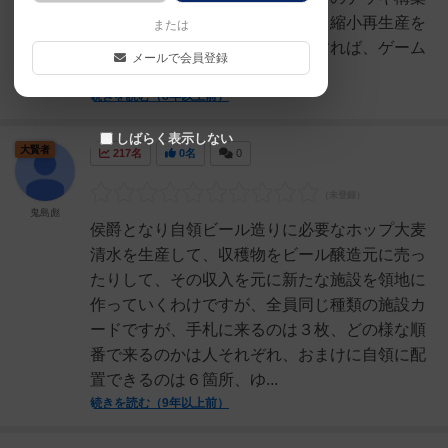
システムが特徴。一言でいうと、縮小再生産を
または
していくゲーム。城を６個建設すれば、ゲーム
メールで会員登録
が終わるのだが、...
続きを読む（8年以上前）
しばらく表示しない
大賢者
217名
0名
0
鬼島彪
侯爵となり自領ビール造りに必要なホップ大麦
清水を生産して、収穫物をビール醸造元に売っ
たりして、その収入を元に新たな施設を領地に
作っていくわけですが、全員同じ種類の施設カ
ードですが、手札に来るのは３枚、どの様な順
番で来るのかは人それぞれ、おまけに自領に配
置できるのは６箇所、ゆ...
続きを読む（9年以上前）