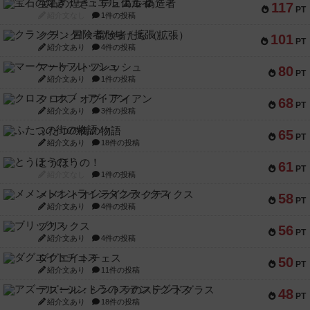
宝石の煌き：デュエル 偽造者
117
PT
紹介文なし
1件の投稿
クランク! ：冒険者たち（拡張）
101
PT
紹介文あり
4件の投稿
マーケットフレッシュ
80
PT
紹介文あり
1件の投稿
クロス・オブ・アイアン
68
PT
紹介文あり
3件の投稿
ふたつの街の物語
65
PT
紹介文あり
18件の投稿
とうほうの！
61
PT
紹介文なし
1件の投稿
メメントオンラインタクティクス
58
PT
紹介文あり
4件の投稿
ブリックス
56
PT
紹介文あり
4件の投稿
ダグエイトチェス
50
PT
紹介文あり
11件の投稿
アズール：シントラのステンドグラス
48
PT
紹介文あり
18件の投稿