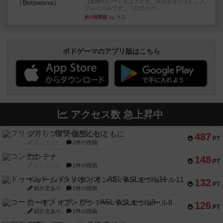
【動物のレートを上下させ、得点を上げろ】二人
プレイのみです。（公式ルー...
約7時間前
by ネロ
ボドゲーマのアプリ版はこちら
アクセス数 急上昇中
フリップ７：復讐心とともに
487
PT
紹介文なし
2件の投稿
コンテナ
148
PT
紹介文なし
1件の投稿
ドゥームド・バタリオンズ：ASLモジュール11
132
PT
紹介文あり
1件の投稿
コード・オブ・ブシドー：ASLモジュール8
126
PT
紹介文あり
1件の投稿