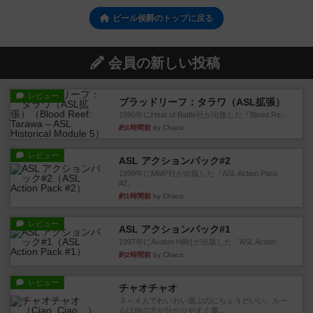
ビール侯爵のトップに戻る
会員の新しい投稿
レビュー
ブラッドリーフ：タラワ（ASL拡張）
1996年にHeat of Battle社が出版した『Blood Re...
約1時間前
by Chaco
レビュー
ASL アクションパック#2
1999年にMMP社が出版した『ASL Action Pack
#2』...
約1時間前
by Chaco
レビュー
ASL アクションパック#1
1997年にAvalon Hill社が出版した『ASL Action ...
約2時間前
by Chaco
レビュー
チャオチャオ
３～４人でわいわい遊ぶのにちょうどいい。ルー
ルは他の方が分かりやすく書...