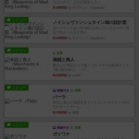
けないので、入口の除去と入...
約4時間前
by オグランド（Oguland）
レビュー
ノイシュヴァンシュタイン城の設計図
ボードゲームを1,000個以上持っているユーザー視
点で良かった点と悪か...
約4時間前
by オグランド（Oguland）
レビュー
充実
海賊と商人
舞台は17世紀カリブ海！ プレイヤーは船長として
1隻の船を駆り・・17...
約5時間前
by yuishi
レビュー
画像付き
充実
パーラ
率直に遊んだ感想を言う！トリックテイキング(ﾄﾘ
ﾃ)のカードゲーム。 ...
約7時間前
by 鳴屋
レビュー
画像付き
充実
ボツワナ