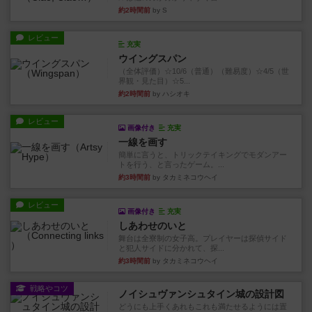
約2時間前
by S
レビュー
充実
ウイングスパン
（全体評価）☆10/6（普通）（難易度）☆4/5（世
界観・見た目）☆5...
約2時間前
by ハシオキ
レビュー
画像付き
充実
一線を画す
簡単に言うと、トリックテイキングでモダンアー
トを行う、と言ったゲーム。...
約3時間前
by タカミネコウヘイ
レビュー
画像付き
充実
しあわせのいと
舞台は全寮制の女子高。プレイヤーは探偵サイド
と犯人サイドに分かれて、探...
約3時間前
by タカミネコウヘイ
戦略やコツ
ノイシュヴァンシュタイン城の設計図
どうにも上手くあれもこれも満たせるようには置