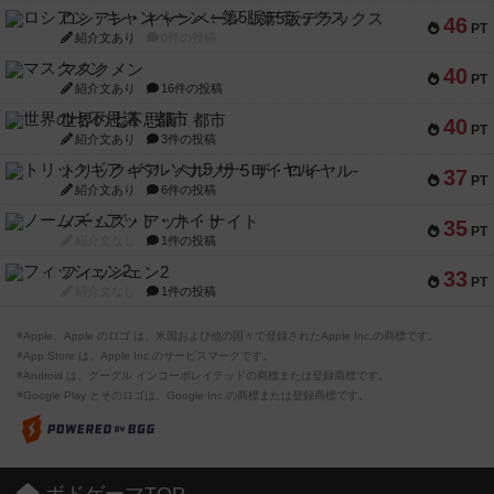
ロシアン・キャンペーン：第5版デラックス
46
PT
紹介文あり
0件の投稿
マスクメン
40
PT
紹介文あり
16件の投稿
世界の七不思議：都市
40
PT
紹介文あり
3件の投稿
トリックギア - ペルソナ5 ザ・ロイヤル-
37
PT
紹介文あり
6件の投稿
ノームズ・アット・ナイト
35
PT
紹介文なし
1件の投稿
フィッシェン2
33
PT
紹介文なし
1件の投稿
※Apple、Apple のロゴ は、米国および他の国々で登録されたApple Inc.の商標です。
※App Store は、Apple Inc.のサービスマークです。
※Android は、グーグル インコーポレイテッドの商標または登録商標です。
※Google Play とそのロゴは、Google Inc.の商標または登録商標です。